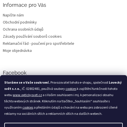
Informace pro Vás
Napište nám
Obchodní podmínky
Ochrana osobních údajů
Zásady používání souborů cookies
Reklamační řád - poučení pro spotřebitele
Moje objednávka
Facebook
Staráme se o Vaše soukromí.
Provozovatel tohoto e-shopu, společnost
Lovecký
svět s.r.o.
, IČ: 02802481, používá soubory
cookies
k zajištění funkčnosti tohoto
webu
www.optickysvet.cz
a s Vašim souhlasem i mj. k personalizaci obsahu
Loveckýsvět.cz
těchto webových stránek. Kliknutím na tlačítko „Souhlasím“ souhlasíte s
využívaním
cookies
a předáním údajů o chování na webu pro zobrazení cílené
reklamy na sociálních sítích a reklamních sítích na dalších webech.