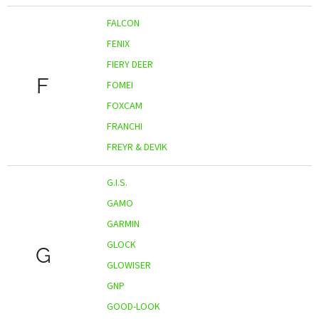
FALCON
FENIX
FIERY DEER
F
FOMEI
FOXCAM
FRANCHI
FREYR & DEVIK
G.I.S.
GAMO
GARMIN
GLOCK
G
GLOWISER
GNP
GOOD-LOOK