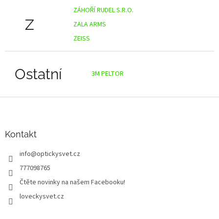
ZÁHOŘÍ RUDEL S.R.O.
Z
ZALA ARMS
ZEISS
Ostatní
3M PELTOR
Z
á
p
a
Kontakt
t
info
@
optickysvet.cz
í
777098765
Čtěte novinky na našem Facebooku!
loveckysvet.cz