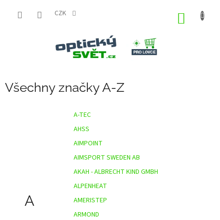
Přejít
na
CZK
NÁKUP
obsah
KOŠÍK
Všechny značky A-Z
A-TEC
AHSS
AIMPOINT
AIMSPORT SWEDEN AB
AKAH - ALBRECHT KIND GMBH
ALPENHEAT
A
AMERISTEP
ARMOND