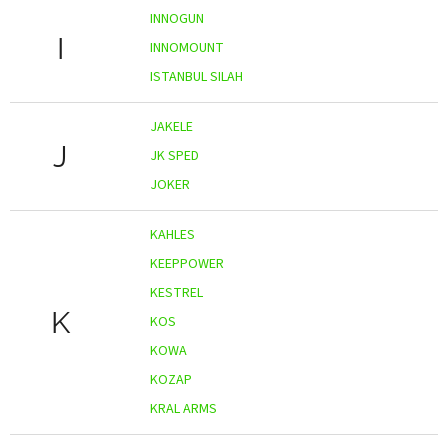
INNOGUN
I
INNOMOUNT
ISTANBUL SILAH
JAKELE
J
JK SPED
JOKER
KAHLES
KEEPPOWER
KESTREL
K
KOS
KOWA
KOZAP
KRAL ARMS