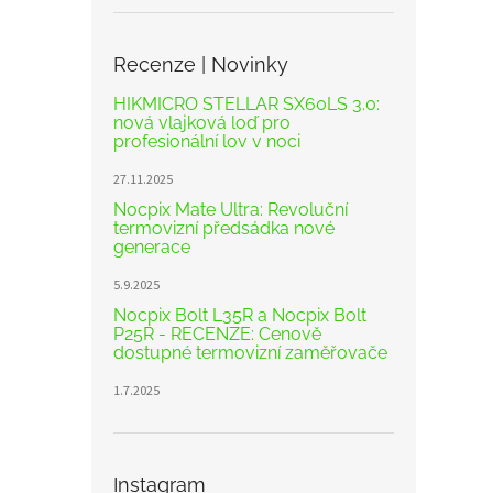
Recenze | Novinky
HIKMICRO STELLAR SX60LS 3.0:
nová vlajková loď pro
profesionální lov v noci
27.11.2025
Nocpix Mate Ultra: Revoluční
termovizní předsádka nové
generace
5.9.2025
Nocpix Bolt L35R a Nocpix Bolt
P25R - RECENZE: Cenově
dostupné termovizní zaměřovače
1.7.2025
Instagram