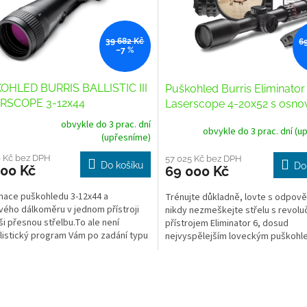
39 682 Kč
6
–7 %
OHLED BURRIS BALLISTIC III
Puškohled Burris Eliminator
RSCOPE 3-12x44
Laserscope 4-20x52 s osn
X177
obvykle do 3 prac. dní
obvykle do 3 prac. dní (u
rné
(upřesníme)
cení
ktu
6 Kč bez DPH
57 025 Kč bez DPH
Do košíku
Do
900 Kč
69 000 Kč
ace puškohledu 3-12x44 a
Trénujte důkladně, lovte s odpově
vého dálkoměru v jednom přístroji
nikdy nezmeškejte střelu s revolu
ši přesnou střelbu.To ale není
přístrojem Eliminator 6, dosud
ček.
listický program Vám po zadání typu
nejvyspělejším loveckým puškoh
ané munice spočítá...
Burris.
O
v
l