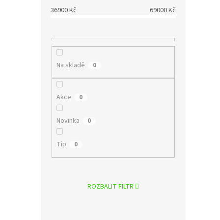
36900
Kč
69000
Kč
Na skladě
0
Akce
0
Novinka
0
Tip
0
ROZBALIT FILTR