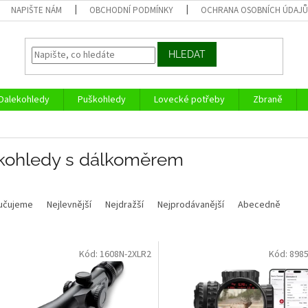
NAPIŠTE NÁM
OBCHODNÍ PODMÍNKY
OCHRANA OSOBNÍCH ÚDAJ
HLEDAT
Dalekohledy
Puškohledy
Lovecké potřeby
Zbraně
kohledy s dálkoměrem
učujeme
Nejlevnější
Nejdražší
Nejprodávanější
Abecedně
Kód:
1608N-2XLR2
Kód:
8985