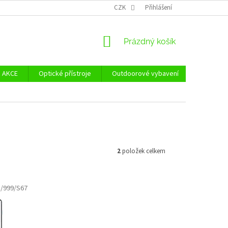
Ů
ZÁSADY POUŽÍVÁNÍ SOUBORŮ COOKIES
CZK
Přihlášení
REKLAMAČNÍ ŘÁD - POUČE
NÁKUPNÍ
Prázdný košík
KOŠÍK
AKCE
Optické přístroje
Outdoorové vybavení
Zvýhodně
2
položek celkem
/999/S67