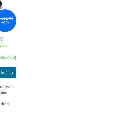
9 424 Kč
–0 %
 6
ovou
přesníme)
 košíku
dností a
čním
ledem