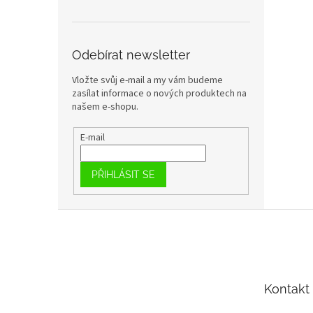
Odebírat newsletter
Vložte svůj e-mail a my vám budeme
zasílat informace o nových produktech na
našem e-shopu.
E-mail
PŘIHLÁSIT SE
Z
á
p
a
t
Kontakt
í