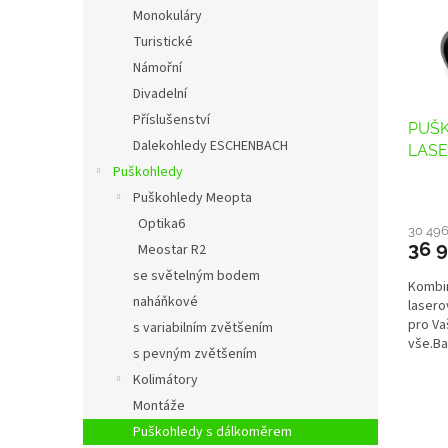
s
o
n
Monokuláry
p
d
e
Turistické
r
u
l
o
k
Námořní
d
t
Divadelní
u
ů
Příslušenství
PUŠK
k
Dalekohledy ESCHENBACH
LASE
t
Puškohledy
ů
Průmě
Puškohledy Meopta
hodno
Optika6
produ
30 49
36 
Meostar R2
je
3,2
se světelným bodem
Kombin
z
naháňkové
lasero
5
pro Va
hvězdi
s variabilním zvětšením
vše.Ba
s pevným zvětšením
použív
Kolimátory
Montáže
Puškohledy s dálkoměrem