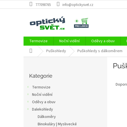
Přejít
777098765
info@optickysvet.cz
na
obsah
Termovize
Noční vidění
Oděvy a obuv
Domů
Puškohledy
Puškohledy s dálkoměrem
P
Puš
o
Přeskočit
s
kategorie
Kategorie
Ř
t
a
r
Dopor
Termovize
z
a
Noční vidění
e
n
V
n
Oděvy a obuv
n
ý
í
í
Dalekohledy
p
p
p
Dálkoměry
i
r
a
Binokuláry | Myslivecké