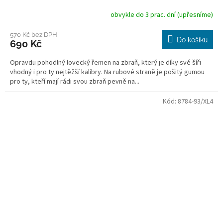
obvykle do 3 prac. dní (upřesníme)
570 Kč bez DPH
Do košíku
690 Kč
Opravdu pohodlný lovecký řemen na zbraň, který je díky své šíři
vhodný i pro ty nejtěžší kalibry. Na rubové straně je pošitý gumou
pro ty, kteří mají rádi svou zbraň pevně na...
Kód:
8784-93/XL4