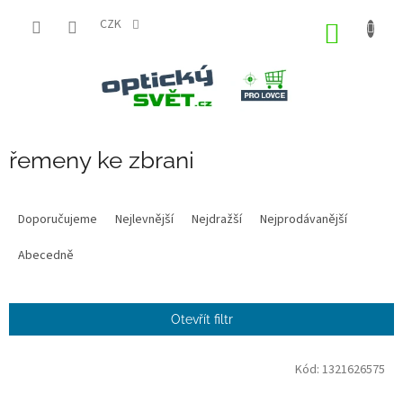
Přejít
na
CZK
NÁKUP
obsah
KOŠÍK
řemeny ke zbrani
Ř
a
Doporučujeme
Nejlevnější
Nejdražší
Nejprodávanější
z
e
Abecedně
n
í
p
Otevřít filtr
r
o
V
Kód:
1321626575
d
ý
u
p