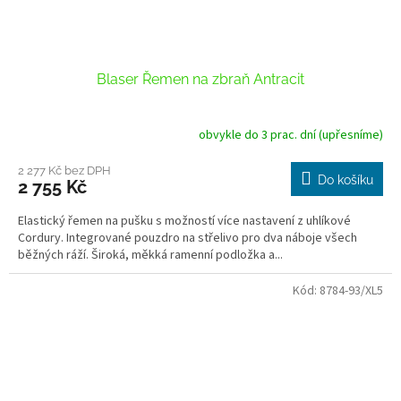
Blaser Řemen na zbraň Antracit
obvykle do 3 prac. dní (upřesníme)
2 277 Kč bez DPH
Do košíku
2 755 Kč
Elastický řemen na pušku s možností více nastavení z uhlíkové
Cordury. Integrované pouzdro na střelivo pro dva náboje všech
běžných ráží. Široká, měkká ramenní podložka a...
Kód:
8784-93/XL5