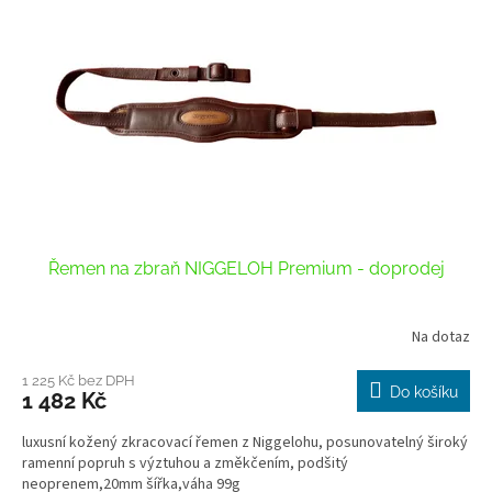
k
i
t
s
ů
p
r
o
d
u
k
t
ů
Řemen na zbraň NIGGELOH Premium - doprodej
Na dotaz
Průměrné
hodnocení
produktu
1 225 Kč bez DPH
Do košíku
1 482 Kč
je
3,1
luxusní kožený zkracovací řemen z Niggelohu, posunovatelný široký
z
ramenní popruh s výztuhou a změkčením, podšitý
5
neoprenem,20mm šířka,váha 99g
hvězdiček.