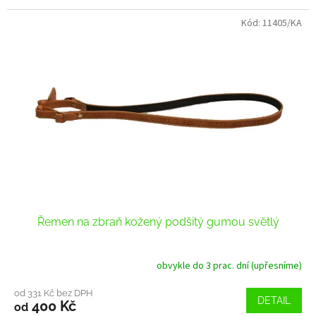
Kód:
11405/KA
Řemen na zbraň kožený podšitý gumou světlý
obvykle do 3 prac. dní (upřesníme)
od 331 Kč bez DPH
DETAIL
400 Kč
od