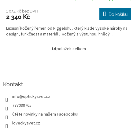
1 934 Kč bez DPH
Do košíku
2 340 Kč
Luxusní kožený řemen od Niggelohu, který klade vysoké nároky na
design, funkčnost a materiál . Kožený s výstuhou, hnědý . .
14
položek celkem
O
v
l
Z
á
á
d
p
a
a
Kontakt
c
t
í
info
@
optickysvet.cz
í
p
r
777098765
v
Čtěte novinky na našem Facebooku!
k
y
loveckysvet.cz
v
ý