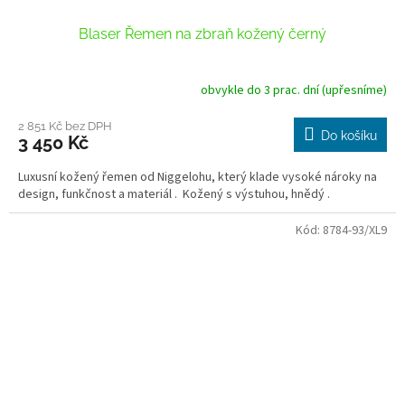
Blaser Řemen na zbraň kožený černý
obvykle do 3 prac. dní (upřesníme)
2 851 Kč bez DPH
Do košíku
3 450 Kč
Luxusní kožený řemen od Niggelohu, který klade vysoké nároky na
design, funkčnost a materiál . Kožený s výstuhou, hnědý .
Kód:
8784-93/XL9