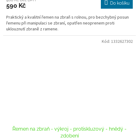
Do košíku
590 Kč
Praktický a kvalitní řemen na zbraň s rolnou, pro bezchybný posun
řemenu při manipulaci se zbraní, opatřen neoprenem proti
uklouznutí zbraně z ramene.
Kód:
1332627302
Řemen na zbraň - výkroj - protiskluzový - hnědý -
zdobení