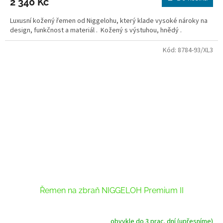
2 340 Kč
Luxusní kožený řemen od Niggelohu, který klade vysoké nároky na
design, funkčnost a materiál . Kožený s výstuhou, hnědý .
Kód:
8784-93/XL3
Řemen na zbraň NIGGELOH Premium II
obvykle do 3 prac. dní (upřesníme)