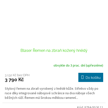
Blaser Řemen na zbraň kožený hnědý
obvykle do 3 prac. dní (upřesníme)
3 132 Kč bez DPH
Do košíku
3 790 Kč
Stylový řemen na zbraň vyrobený z hnědé kůže. Střelivo vždy po
ruce díky integrované nábojové schránce na dva náboje všech
běžných ráží. Řemen má širokou měkkou ramenní...
Kód:
8784-93/XL11