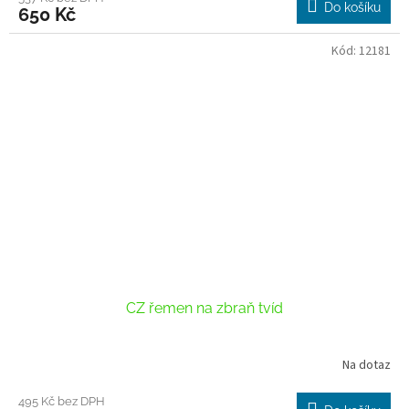
Do košíku
650 Kč
Kód:
12181
CZ řemen na zbraň tvíd
Na dotaz
495 Kč bez DPH