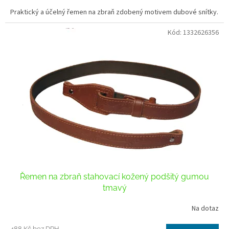
Praktický a účelný řemen na zbraň zdobený motivem dubové snítky.
Kód:
1332626356
Řemen na zbraň stahovací kožený podšitý gumou
tmavý
Na dotaz
488 Kč bez DPH