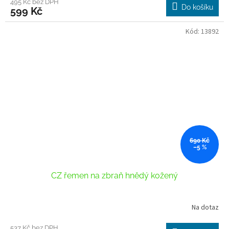
495 Kč bez DPH
Do košíku
599 Kč
Kód:
13892
690 Kč
–5 %
CZ řemen na zbraň hnědý kožený
Na dotaz
537 Kč bez DPH