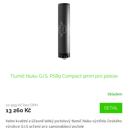
r
p
o
i
d
s
u
p
k
r
t
o
ů
d
u
k
t
ů
Tlumič hluku G.I.S. PSR9 Compact 9mm pro pistole
Skladem
10 959 Kč bez DPH
DETAIL
13 260 Kč
Velmi kvalitní a úžasně lehký pistolový tlumič hluku výstřelu českého
výrobce G.I.S určený pro samonabíjecí pistole