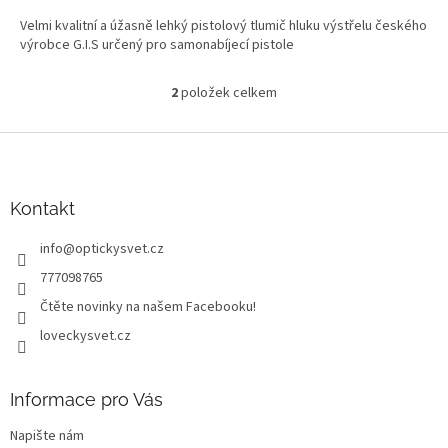
Velmi kvalitní a úžasně lehký pistolový tlumič hluku výstřelu českého
výrobce G.I.S určený pro samonabíjecí pistole
2
položek celkem
O
v
l
Z
á
á
d
p
a
a
Kontakt
c
t
í
info
@
optickysvet.cz
í
p
r
777098765
v
Čtěte novinky na našem Facebooku!
k
y
loveckysvet.cz
v
ý
p
Informace pro Vás
i
s
Napište nám
u