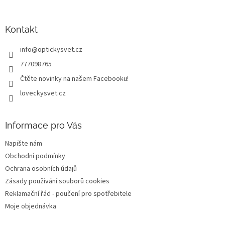
á
á
d
p
a
a
Kontakt
c
t
í
info
@
optickysvet.cz
í
p
r
777098765
v
Čtěte novinky na našem Facebooku!
k
y
loveckysvet.cz
v
ý
p
Informace pro Vás
i
s
Napište nám
u
Obchodní podmínky
Ochrana osobních údajů
Zásady používání souborů cookies
Reklamační řád - poučení pro spotřebitele
Moje objednávka