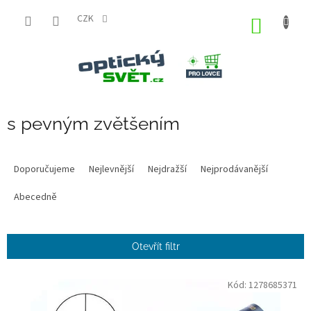
Přejít
na
CZK
NÁKUP
obsah
KOŠÍK
s pevným zvětšením
Ř
a
Doporučujeme
Nejlevnější
Nejdražší
Nejprodávanější
z
e
Abecedně
n
í
p
Otevřít filtr
r
o
V
Kód:
1278685371
d
ý
u
p