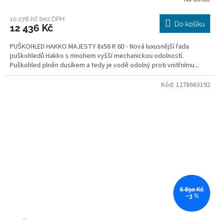
Průměrné
hodnocení
produktu
10 278 Kč bez DPH
Do košíku
12 436 Kč
je
2,7
PUŠKOHLED HAKKO MAJESTY 8x56 R 6D - Nová luxusnější řada
z
puškohledů Hakko s mnohem vyšší mechanickou odolností.
5
Puškohled plněn dusíkem a tedy je vodě odolný proti vnitřnímu...
hvězdiček.
Kód:
1278663192
6 890 Kč
–3 %