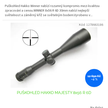
2,6
Puškohled Hakko Winner nabízí rozumný kompromis mezi kvalitou
z
zpracování a cenou.WINNER 8x56 R 6D 30mm nabízí nejlepší
5
světelnost a záměrný kříž se světelným bodem.Vyrobeno v...
hvězdiček.
Kód:
1278663186
12 690 Kč
–2 %
PUŠKOHLED HAKKO MAJESTY 8x56 R 6D
Na dotaz