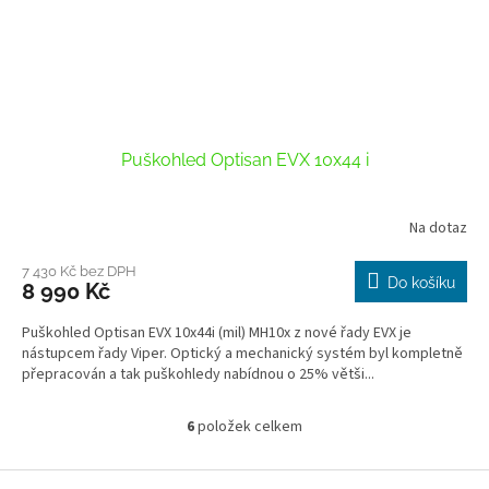
Puškohled Optisan EVX 10x44 i
Na dotaz
Průměrné
hodnocení
produktu
7 430 Kč bez DPH
Do košíku
8 990 Kč
je
3,0
Puškohled Optisan EVX 10x44i (mil) MH10x z nové řady EVX je
z
nástupcem řady Viper. Optický a mechanický systém byl kompletně
5
přepracován a tak puškohledy nabídnou o 25% větši...
hvězdiček.
6
položek celkem
O
v
l
Z