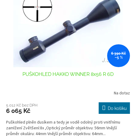
k
i
t
s
ů
p
r
o
d
u
k
6 390 Kč
–5 %
t
ů
PUŠKOHLED HAKKO WINNER 8x56 R 6D
Na dotaz
Průměrné
hodnocení
produktu
5 012 Kč bez DPH
Do košíku
6 065 Kč
je
3,6
Puškohled plněn dusíkem a tedy je vodě odolný proti vnitřnímu
z
zamlžení Zvětšení:8x ,Optický průměr objektivu: 56mm Vnější
5
průměr okuláru: 44mm Vnější průměr objektivu: 64mm...
hvězdiček.