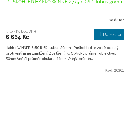
PUŠKOHLED HAKKO WINNER 7x50 R 6D, tubus 30mm
Na dotaz
Průměrné
hodnocení
produktu
5 507 Kč bez DPH
Do košíku
6 664 Kč
je
3,7
Hakko WINNER 7x50 R 6D, tubus 30mm - Puškohled je vodě odolný
z
proti vnitřnímu zamlžení. Zvětšení: 7x Optický průměr objektivu:
5
50mm Vnější průměr okuláru: 44mm Vnější průměr...
hvězdiček.
Kód:
20301