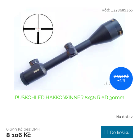
Kód:
1278685365
8 390 Kč
–3 %
PUŠKOHLED HAKKO WINNER 8x56 R 6D 30mm
Na dotaz
Průměrné
hodnocení
produktu
6 699 Kč bez DPH
Do košíku
8 106 Kč
je