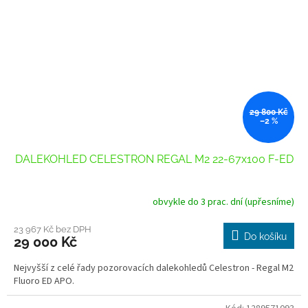
29 800 Kč
–2 %
DALEKOHLED CELESTRON REGAL M2 22-67x100 F-ED
obvykle do 3 prac. dní (upřesníme)
23 967 Kč bez DPH
Do košíku
29 000 Kč
Nejvyšší z celé řady pozorovacích dalekohledů Celestron - Regal M2
Fluoro ED APO.