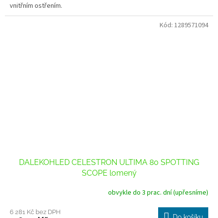
vnitřním ostřením.
Kód:
1289571094
DALEKOHLED CELESTRON ULTIMA 80 SPOTTING
SCOPE lomený
obvykle do 3 prac. dní (upřesníme)
6 281 Kč bez DPH
Do košíku