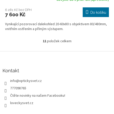
Průměrné
hodnocení
produktu
6 281 Kč bez DPH
Do košíku
7 600 Kč
je
3,0
Vynikající pozorovací dalekohled 20-60x80 s objektivem 80/480mm,
z
vnitřním ostřením a přímým výstupem.
5
hvězdiček.
11
položek celkem
O
v
l
Z
á
á
d
p
a
a
Kontakt
c
t
í
info
@
optickysvet.cz
í
p
r
777098765
v
Čtěte novinky na našem Facebooku!
k
y
loveckysvet.cz
v
ý