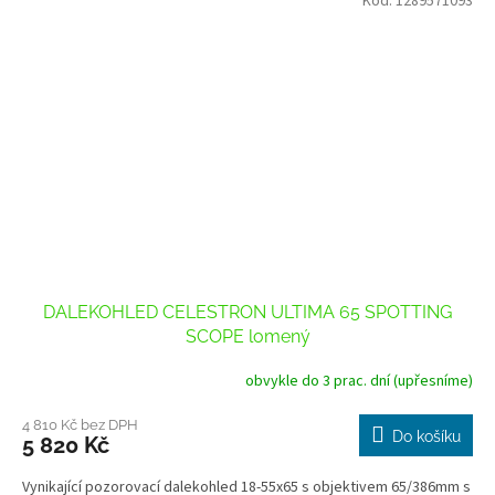
Kód:
1289571093
DALEKOHLED CELESTRON ULTIMA 65 SPOTTING
SCOPE lomený
obvykle do 3 prac. dní (upřesníme)
4 810 Kč bez DPH
Do košíku
5 820 Kč
Vynikající pozorovací dalekohled 18-55x65 s objektivem 65/386mm s