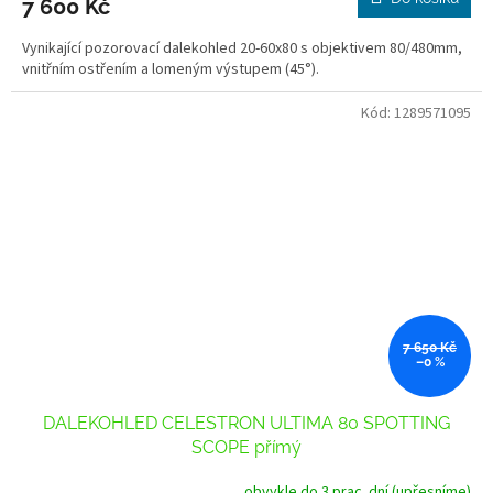
7 600 Kč
Vynikající pozorovací dalekohled 20-60x80 s objektivem 80/480mm,
vnitřním ostřením a lomeným výstupem (45°).
Kód:
1289571095
7 650 Kč
–0 %
DALEKOHLED CELESTRON ULTIMA 80 SPOTTING
SCOPE přímý
obvykle do 3 prac. dní (upřesníme)