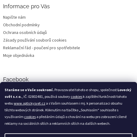
p
Informace pro Vás
i
s
Napište nám
u
Obchodní podmínky
Ochrana osobních údajů
Zásady používání souborů cookies
Reklamační řád - poučení pro spotřebitele
Moje objednávka
Facebook
Staráme se o Vaše soukromí.
Provozovatel tohoto e-shopu, společnost
Lovecký
svět s.r.o.
, IČ: 02802481, používá soubory
cookies
k zajištění funkčnosti tohoto
webu
www.optickysvet.cz
a s Vašim souhlasem i mj. k personalizaci obsahu
Loveckýsvět.cz
těchto webových stránek. Kliknutím na tlačítko „Souhlasím“ souhlasíte s
využívaním
cookies
a předáním údajů o chování na webu pro zobrazení cílené
reklamy na sociálních sítích a reklamních sítích na dalších webech.