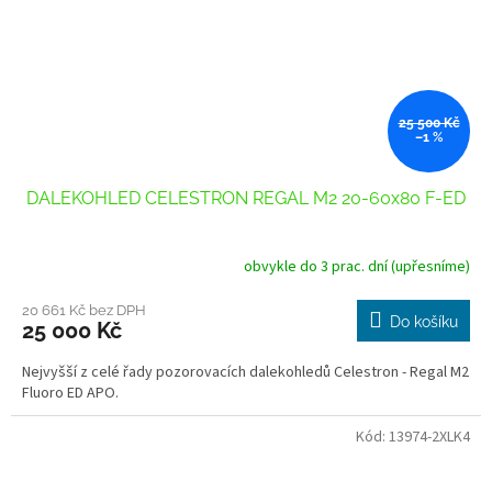
25 500 Kč
–1 %
DALEKOHLED CELESTRON REGAL M2 20-60x80 F-ED
obvykle do 3 prac. dní (upřesníme)
20 661 Kč bez DPH
Do košíku
25 000 Kč
Nejvyšší z celé řady pozorovacích dalekohledů Celestron - Regal M2
Fluoro ED APO.
Kód:
13974-2XLK4