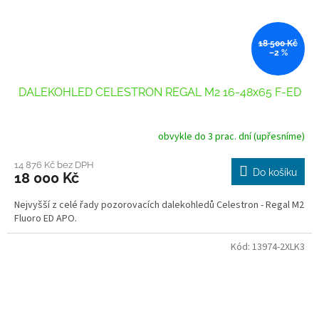
18 500 Kč
–2 %
DALEKOHLED CELESTRON REGAL M2 16-48x65 F-ED
obvykle do 3 prac. dní (upřesníme)
14 876 Kč bez DPH
Do košíku
18 000 Kč
Nejvyšší z celé řady pozorovacích dalekohledů Celestron - Regal M2
Fluoro ED APO.
Kód:
13974-2XLK3