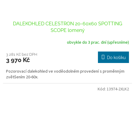
DALEKOHLED CELESTRON 20-60x60 SPOTTING
SCOPE lomený
obvykle do 3 prac. dní (upřesníme)
Průměrné
hodnocení
produktu
3 281 Kč bez DPH
Do košíku
3 970 Kč
je
3,3
Pozorovací dalekohled ve voděodolném provedení s proměnným
z
zvětšením 20-60x.
5
hvězdiček.
Kód:
13974-2XLK2