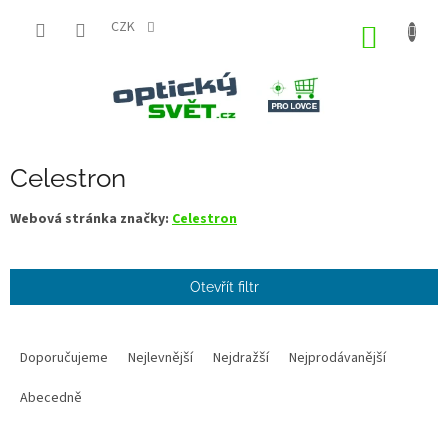
Přejít
na
CZK
NÁKUP
obsah
KOŠÍK
Celestron
Webová stránka značky:
Celestron
Otevřít filtr
Ř
a
Doporučujeme
Nejlevnější
Nejdražší
Nejprodávanější
z
e
Abecedně
n
í