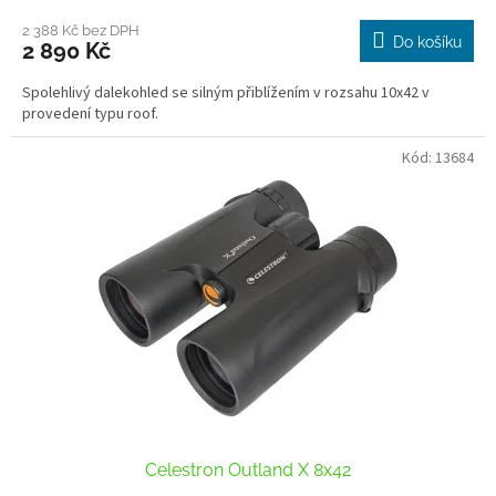
2 388 Kč bez DPH
Do košíku
2 890 Kč
Spolehlivý dalekohled se silným přiblížením v rozsahu 10x42 v
provedení typu roof.
Kód:
13684
Celestron Outland X 8x42