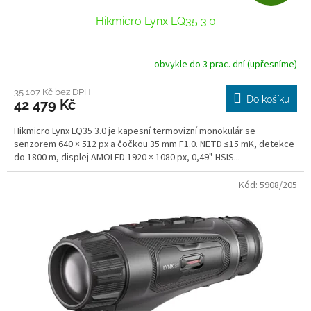
D
Hikmicro Lynx LQ35 3.0
A
R
obvykle do 3 prac. dní (upřesníme)
Průměrné
hodnocení
M
produktu
35 107 Kč bez DPH
Do košíku
42 479 Kč
je
A
5,0
Hikmicro Lynx LQ35 3.0 je kapesní termovizní monokulár se
z
senzorem 640 × 512 px a čočkou 35 mm F1.0. NETD ≤15 mK, detekce
5
do 1800 m, displej AMOLED 1920 × 1080 px, 0,49". HSIS...
hvězdiček.
Kód:
5908/205