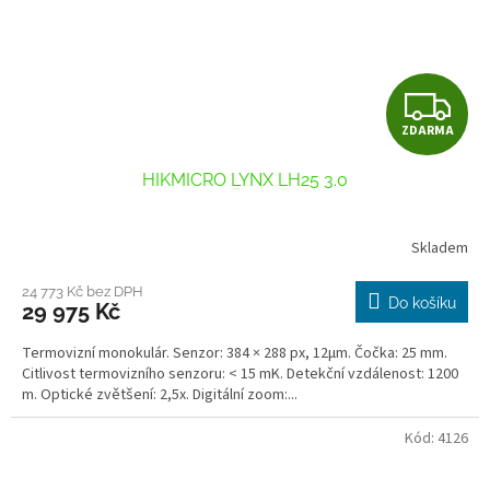
Z
ZDARMA
D
HIKMICRO LYNX LH25 3.0
A
R
Skladem
M
24 773 Kč bez DPH
Do košíku
29 975 Kč
A
Termovizní monokulár. Senzor: 384 × 288 px, 12μm. Čočka: 25 mm.
Citlivost termovizního senzoru: < 15 mK. Detekční vzdálenost: 1200
m. Optické zvětšení: 2,5x. Digitální zoom:...
Kód:
4126