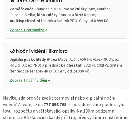
🔥 Termovize Hikmicro
Zaměřovače
Thunder 2.0/3.0,
monokuláry
Lynx, Panther,
Falcon a Stellar,
binokuláry
Condor a fúzní Raptor,
multispektrální
Habrok a Habrok PRO. Ceny od 8 999 Kč.
Zobrazit termovize
→
🌙 Noční vidění Hikmicro
Digitální
puškohledy Alpex
(A50E, A50T, A50TN, Alpex 4K, Alpex
4K LRF, Alpex PRO) a
předsádka Cheetah
C32F-R/C32F-S. Systém
den/noc se senzory 4K UHD. Ceny od 24 990 Kč.
Zobrazit noční vidění
→
Nevíte, zda pro vás zvolit termovizi nebo digitální noční
vidění? Zavolejte na
777 098 765
— poradíme vám podle stylu
lovu, rozpočtu a vaší stávající optiky. Na 100m podzemní
střelnici v Blížkovicích každý přístroj před vydáním nastřelíme.