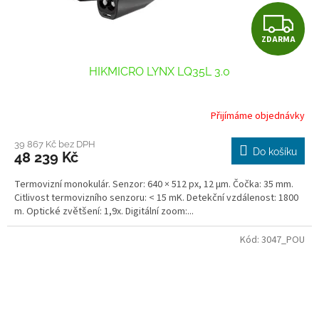
Z
ZDARMA
D
HIKMICRO LYNX LQ35L 3.0
A
R
Přijímáme objednávky
M
39 867 Kč bez DPH
Do košíku
48 239 Kč
A
Termovizní monokulár. Senzor: 640 × 512 px, 12 μm. Čočka: 35 mm.
Citlivost termovizního senzoru: < 15 mK. Detekční vzdálenost: 1800
m. Optické zvětšení: 1,9x. Digitální zoom:...
Kód:
3047_POU