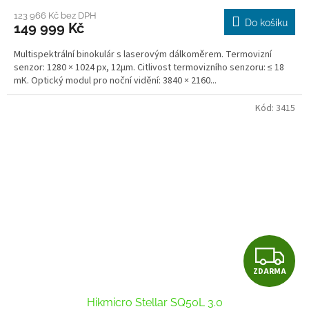
M
123 966 Kč bez DPH
Do košíku
149 999 Kč
A
Multispektrální binokulár s laserovým dálkoměrem. Termovizní
senzor: 1280 × 1024 px, 12μm. Citlivost termovizního senzoru: ≤ 18
mK. Optický modul pro noční vidění: 3840 × 2160...
Kód:
3415
Z
ZDARMA
D
Hikmicro Stellar SQ50L 3.0