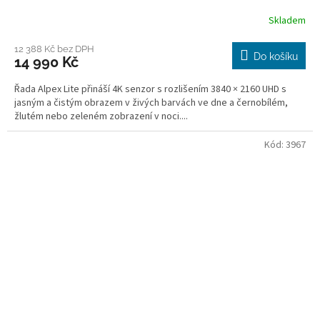
Skladem
12 388 Kč bez DPH
Do košíku
14 990 Kč
Řada Alpex Lite přináší 4K senzor s rozlišením 3840 × 2160 UHD s
jasným a čistým obrazem v živých barvách ve dne a černobílém,
žlutém nebo zeleném zobrazení v noci....
Kód:
3967