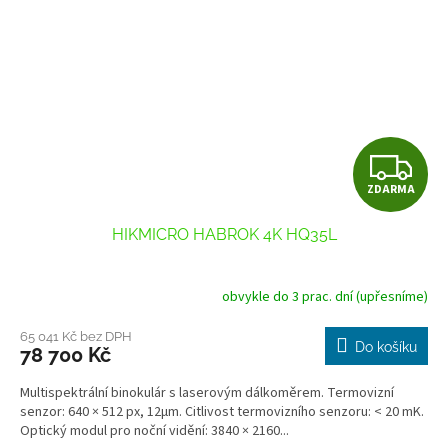
Z
ZDARMA
D
HIKMICRO HABROK 4K HQ35L
A
R
obvykle do 3 prac. dní (upřesníme)
M
65 041 Kč bez DPH
Do košíku
78 700 Kč
A
Multispektrální binokulár s laserovým dálkoměrem. Termovizní
senzor: 640 × 512 px, 12μm. Citlivost termovizního senzoru: < 20 mK.
Optický modul pro noční vidění: 3840 × 2160...