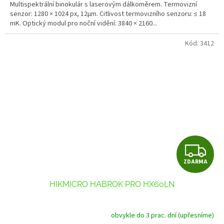
Multispektrální binokulár s laserovým dálkoměrem. Termovizní
senzor: 1280 × 1024 px, 12μm. Citlivost termovizního senzoru: ≤ 18
mK. Optický modul pro noční vidění: 3840 × 2160...
Kód:
3412
Z
ZDARMA
D
HIKMICRO HABROK PRO HX60LN
A
R
obvykle do 3 prac. dní (upřesníme)