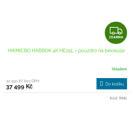
Z
ZDARMA
D
HIKMICRO HABROK 4K HE25L + pouzdro na binokulár
A
R
Skladem
M
30 991 Kč bez DPH
Do košíku
37 499 Kč
A
Kód:
9941