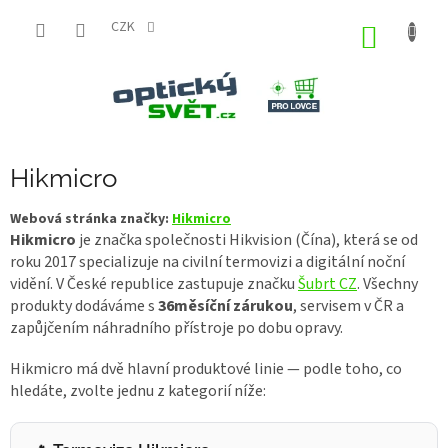
Přejít
na
CZK
NÁKUP
obsah
KOŠÍK
Hikmicro
Webová stránka značky:
Hikmicro
Hikmicro
je značka společnosti Hikvision (Čína), která se od
roku 2017 specializuje na civilní termovizi a digitální noční
vidění. V České republice zastupuje značku
Šubrt CZ
. Všechny
produkty dodáváme s
36měsíční zárukou
, servisem v ČR a
zapůjčením náhradního přístroje po dobu opravy.
Hikmicro má dvě hlavní produktové linie — podle toho, co
hledáte, zvolte jednu z kategorií níže: