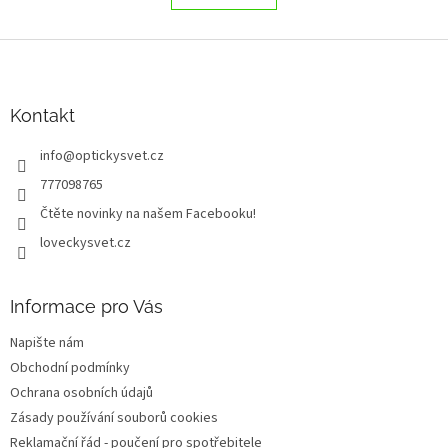
á
k
o
d
v
Z
a
á
c
á
n
í
p
í
p
a
Kontakt
r
t
v
info
@
optickysvet.cz
í
k
y
777098765
v
Čtěte novinky na našem Facebooku!
ý
p
loveckysvet.cz
i
s
u
Informace pro Vás
Napište nám
Obchodní podmínky
Ochrana osobních údajů
Zásady používání souborů cookies
Reklamační řád - poučení pro spotřebitele