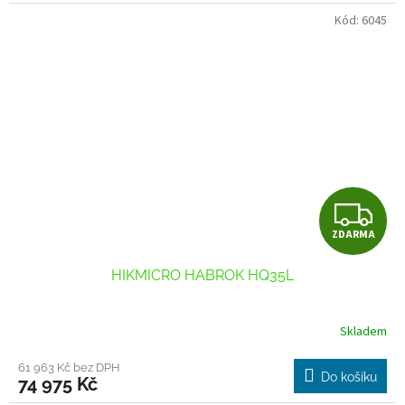
Kód:
6045
Z
ZDARMA
D
HIKMICRO HABROK HQ35L
A
R
Skladem
M
61 963 Kč bez DPH
Do košíku
74 975 Kč
A