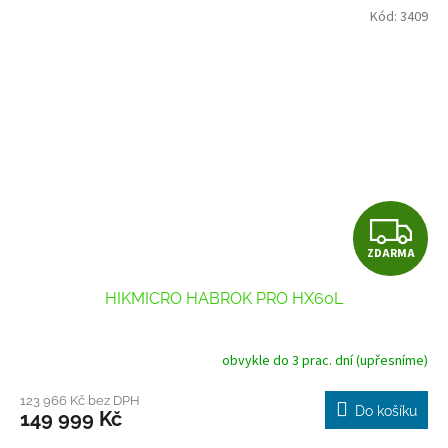
Kód:
3409
Z
ZDARMA
D
HIKMICRO HABROK PRO HX60L
A
R
obvykle do 3 prac. dní (upřesníme)
M
123 966 Kč bez DPH
Do košíku
149 999 Kč
A