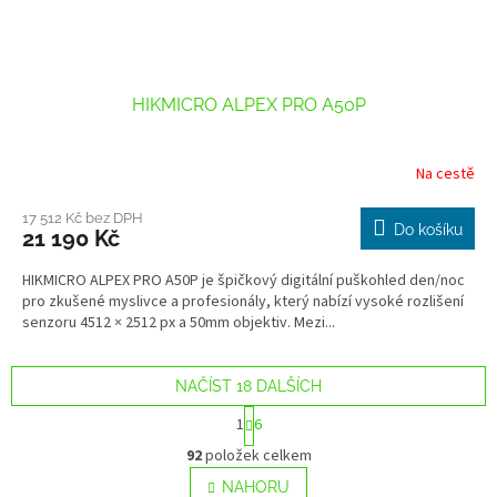
HIKMICRO ALPEX PRO A50P
Na cestě
17 512 Kč bez DPH
Do košíku
21 190 Kč
HIKMICRO ALPEX PRO A50P je špičkový digitální puškohled den/noc
pro zkušené myslivce a profesionály, který nabízí vysoké rozlišení
senzoru 4512 × 2512 px a 50mm objektiv. Mezi...
NAČÍST 18 DALŠÍCH
S
1
6
t
O
r
92
položek celkem
v
á
l
NAHORU
n