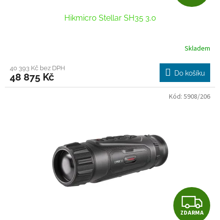
D
ů
Hikmicro Stellar SH35 3.0
A
R
Skladem
M
40 393 Kč bez DPH
Do košíku
48 875 Kč
A
Kód:
5908/206
Z
ZDARMA