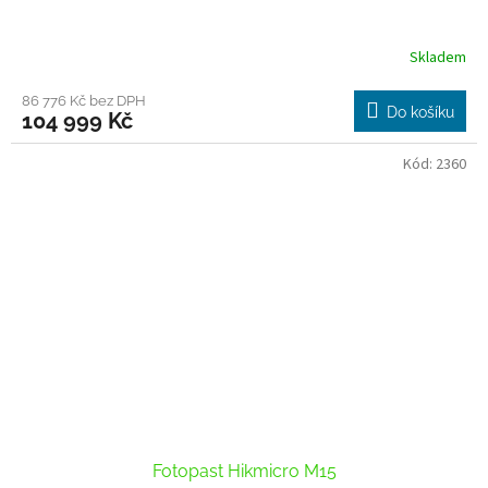
A
R
Skladem
Průměrné
hodnocení
M
produktu
86 776 Kč bez DPH
Do košíku
104 999 Kč
je
A
5,0
z
Kód:
2360
5
hvězdiček.
Fotopast Hikmicro M15