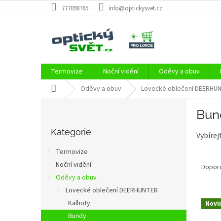
Přejít
777098765
info@optickysvet.cz
na
obsah
Termovize
Noční vidění
Oděvy a obuv
Domů
Oděvy a obuv
Lovecké oblečení DEERHU
P
Bun
o
Přeskočit
s
kategorie
Kategorie
Vybírej
t
r
Termovize
Ř
a
Noční vidění
a
Dopor
n
z
Oděvy a obuv
n
e
í
Lovecké oblečení DEERHUNTER
V
n
p
Kalhoty
Novi
ý
í
a
Bundy
p
p