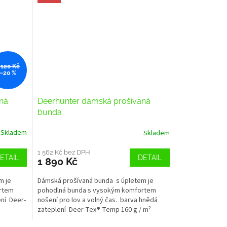
 120 Kč
–20 %
ná
Deerhunter dámská prošívaná
bunda
Skladem
Skladem
1 562 Kč bez DPH
ETAIL
DETAIL
1 890 Kč
m je
Dámská prošívaná bunda s úpletem je
rtem
pohodlná bunda s vysokým komfortem
ení Deer-
nošení pro lov a volný čas. barva hnědá
zateplení Deer-Tex® Temp 160 g / m²