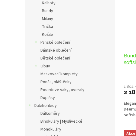
Kalhoty
Bundy
Mikiny
Trička
Košile
Pánské oblečení
Dámské oblečení
Bund
Dětské oblečení
softs
Obuv
Maskovací komplety
Ponča, pláštěnky
1 802 
Posedové vaky, overaly
2 18
Doplňky
Elegan
Dalekohledy
Deerhu
Dálkoměry
softsh
Binokuláry | Myslivecké
Monokuláry
Akce