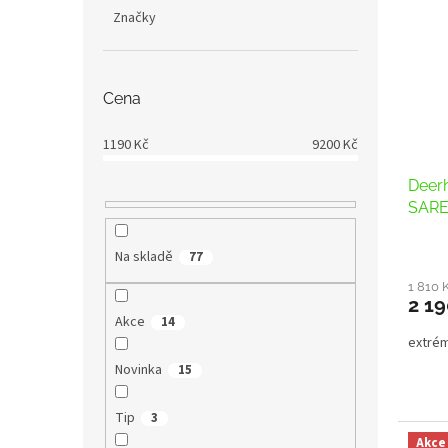
Značky
Cena
1190
Kč
9200
Kč
Deer
SAR
Na skladě
77
1 810 
2 19
Akce
14
extré
Novinka
15
Tip
3
Akce