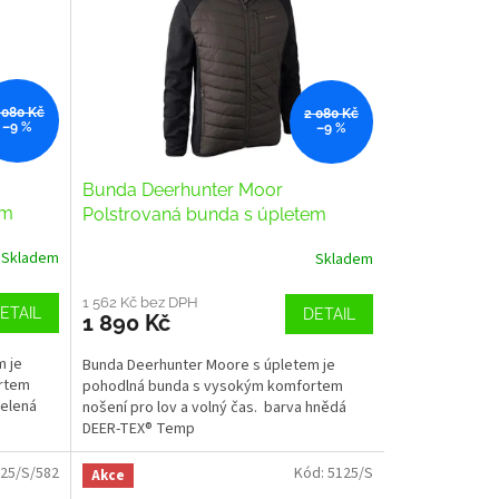
 080 Kč
2 080 Kč
–9 %
–9 %
Bunda Deerhunter Moor
em
Polstrovaná bunda s úpletem
Skladem
Skladem
1 562 Kč bez DPH
ETAIL
DETAIL
1 890 Kč
m je
Bunda Deerhunter Moore s úpletem je
rtem
pohodlná bunda s vysokým komfortem
zelená
nošení pro lov a volný čas. barva hnědá
DEER-TEX® Temp
25/S/582
Kód:
5125/S
Akce