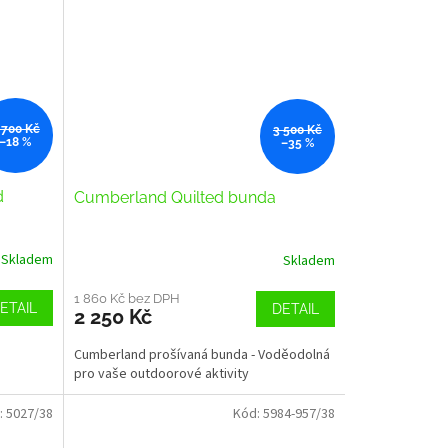
 700 Kč
3 500 Kč
–18 %
–35 %
d
Cumberland Quilted bunda
Skladem
Skladem
1 860 Kč bez DPH
ETAIL
DETAIL
2 250 Kč
Cumberland prošívaná bunda - Voděodolná
pro vaše outdoorové aktivity
:
5027/38
Kód:
5984-957/38