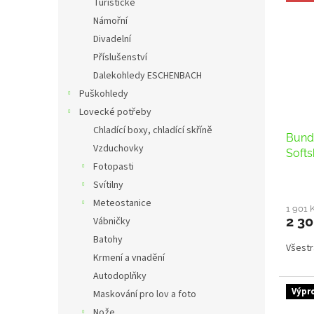
Turistické
Námořní
Divadelní
Příslušenství
Dalekohledy ESCHENBACH
Puškohledy
Lovecké potřeby
Chladící boxy, chladící skříně
Bund
Vzduchovky
Softs
Fotopasti
Svítilny
Meteostanice
1 901 
2 30
Vábničky
Batohy
Všestr
Krmení a vnadění
Autodoplňky
Výpr
Maskování pro lov a foto
Nože