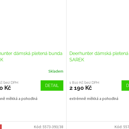
hunter dámská pletená bunda
Deerhunter dámská pleten
EK
SAREK
Skladem
Kč bez DPH
1 810 Kč bez DPH
DETAIL
D
0 Kč
2 190 Kč
mně měkká a pohodlná
extrémně měkká a pohodlná
Kód:
5573-393/38
Kód:
557