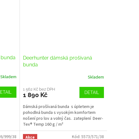
á bunda
Deerhunter dámská prošívaná
bunda
Skladem
Skladem
1 562 Kč bez DPH
ETAIL
DETAIL
1 890 Kč
Dámská prošívaná bunda s úpletem je
pohodlná bunda s vysokým komfortem
nošení pro lov a volný čas. zateplení Deer-
Tex® Temp 160 g / m²
6/999/38
Kód:
5573/571/38
Akce