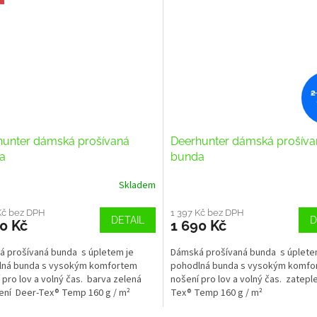
2
hunter dámská prošívaná
Deerhunter dámská prošíva
a
bunda
Skladem
Kč bez DPH
1 397 Kč bez DPH
DETAIL
D
0 Kč
1 690 Kč
 prošívaná bunda s úpletem je
Dámská prošívaná bunda s úplete
lná bunda s vysokým komfortem
pohodlná bunda s vysokým komfo
 pro lov a volný čas. barva zelená
nošení pro lov a volný čas. zatepl
ení Deer-Tex® Temp 160 g / m²
Tex® Temp 160 g / m²