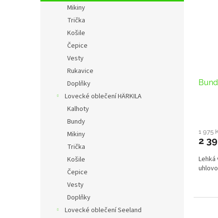
n
Mikiny
i
r
e
s
o
Trička
l
p
d
Košile
r
u
Čepice
o
k
Vesty
d
t
Rukavice
u
ů
Bund
k
Doplňky
t
Lovecké oblečení HÄRKILA
ů
Kalhoty
Bundy
1 975 
Mikiny
2 39
Trička
Lehká 
Košile
uhlovo
Čepice
Vesty
Doplňky
Lovecké oblečení Seeland