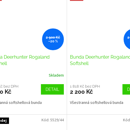
2 900 Kč
2
–20 %
a Deerhunter Rogaland
Bunda Deerhunter Rogalan
hell
Softshell
Skladem
Kč bez DPH
1 818 Kč bez DPH
DETAIL
D
0 Kč
2 200 Kč
anná softshellová bunda
Všestranná softshellová bunda
Kód:
5529/44
Kód
odej