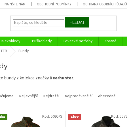
NAPIŠTE NÁM
OBCHODNÍ PODMÍNKY
OCHRANA OSOBNÍCH ÚDAJ
HLEDAT
Dalekohledy
Puškohledy
Lovecké potřeby
Zbraně
NTER
Bundy
dy
te bundy z kolekce značky
Deerhunter
.
učujeme
Nejlevnější
Nejdražší
Nejprodávanější
Abecedně
Kód:
5095/S
Kód:
557
nka
Akce