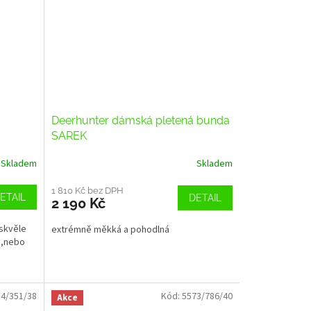
Deerhunter dámská pletená bunda
SAREK
Skladem
Skladem
1 810 Kč bez DPH
ETAIL
DETAIL
2 190 Kč
skvěle
extrémně měkká a pohodlná
 ,nebo
4/351/38
Kód:
5573/786/40
Akce