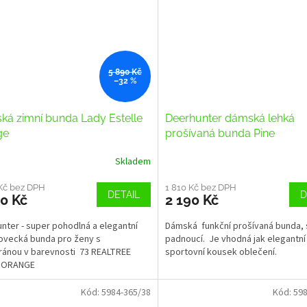
5 890 Kč
–32 %
á zimní bunda Lady Estelle
Deerhunter dámská lehká
ge
prošívaná bunda Pine
Skladem
Kč bez DPH
1 810 Kč bez DPH
DETAIL
D
0 Kč
2 190 Kč
nter - super pohodlná a elegantní
Dámská funkční prošívaná bunda, 
lovecká bunda pro ženy s
padnoucí. Je vhodná jak elegantní
ánou v barevnosti 73 REALTREE
sportovní kousek oblečení.
 ORANGE
Kód:
5984-365/38
Kód:
598