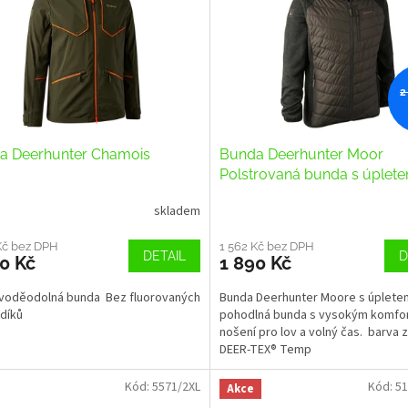
2
a Deerhunter Chamois
Bunda Deerhunter Moor
Polstrovaná bunda s úplet
skladem
Kč bez DPH
1 562 Kč bez DPH
DETAIL
D
0 Kč
1 890 Kč
voděodolná bunda Bez fluorovaných
Bunda Deerhunter Moore s úplete
díků
pohodlná bunda s vysokým komfo
nošení pro lov a volný čas. barva 
DEER-TEX® Temp
Kód:
5571/2XL
Kód:
51
Akce