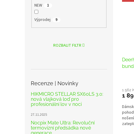
NEW
1
Výprodej
9
ROZBALIT FILTR
Deer
bund
Recenze | Novinky
1 562 
HIKMICRO STELLAR SX60LS 3.0:
1 89
nová vlajková loď pro
profesionální lov v noci
Dámská
pohod
27.11.2025
nošení
Nocpix Mate Ultra: Revoluční
zatepl
termovizní předsádka nové
generace