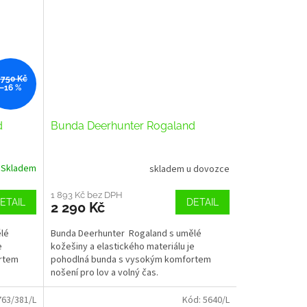
 750 Kč
–16 %
d
Bunda Deerhunter Rogaland
Skladem
skladem u dovozce
1 893 Kč bez DPH
ETAIL
DETAIL
2 290 Kč
lé
Bunda Deerhunter Rogaland s umělé
e
kožešiny a elastického materiálu je
rtem
pohodlná bunda s vysokým komfortem
nošení pro lov a volný čas.
763/381/L
Kód:
5640/L