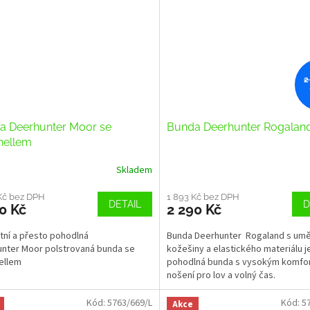
2
a Deerhunter Moor se
Bunda Deerhunter Rogalan
hellem
Skladem
Kč bez DPH
1 893 Kč bez DPH
DETAIL
D
0 Kč
2 290 Kč
tní a přesto pohodlná
Bunda Deerhunter Rogaland s umě
nter Moor polstrovaná bunda se
kožešiny a elastického materiálu j
ellem
pohodlná bunda s vysokým komfo
nošení pro lov a volný čas.
Kód:
5763/669/L
Kód:
5
Akce