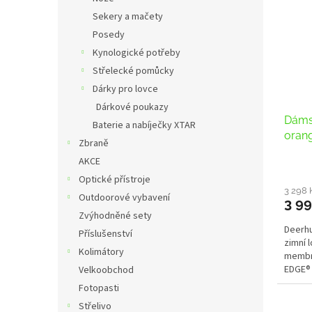
Sekery a mačety
Posedy
Kynologické potřeby
Střelecké pomůcky
Dárky pro lovce
Dárkové poukazy
Dámsk
Baterie a nabíječky XTAR
oran
Zbraně
AKCE
Optické přístroje
3 298 
Outdoorové vybavení
3 99
Zvýhodněné sety
Deerhu
Příslušenství
zimní 
Kolimátory
membr
EDGE®
Velkoobchod
Fotopasti
Střelivo