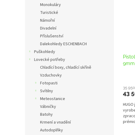
n
p
p
Monokuláry
e
i
r
Turistické
l
s
o
Námořní
p
d
Divadelní
r
u
Příslušenství
o
k
d
Dalekohledy ESCHENBACH
t
u
ů
Puškohledy
Pisto
k
Lovecké potřeby
9mm 
t
Chladící boxy, chladící skříně
ů
Vzduchovky
Fotopasti
35 950
Svítilny
43 5
Meteostanice
HUGO j
Vábničky
vyrobe
Batohy
zpraco
prémio
Krmení a vnadění
kloubí
Autodoplňky