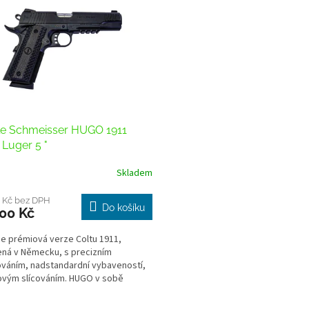
le Schmeisser HUGO 1911
Luger 5 "
Skladem
 Kč bez DPH
Do košíku
00 Kč
e prémiová verze Coltu 1911,
ná v Německu, s precizním
váním, nadstandardní vybaveností,
vým slícováním. HUGO v sobě
 armádní odolnost,...