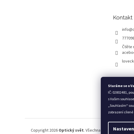
a
t
Kontakt
í
info
@
77709
Čtěte 
acebo
loveck
Staráme se o V
IČ: 02802481, po
s Vašim souhlase
„Souhlasím“ sou
zobrazení cílené
Nastaven
Copyright 2026
Optický svět
. Všechna práva vyhrazena.