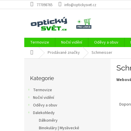
Přejít
777098765
info@optickysvet.cz
na
obsah
Termovize
Noční vidění
Oděvy a obuv
Domů
Prodávané značky
Schmeisser
P
Sch
o
Přeskočit
s
kategorie
Kategorie
Webová
t
r
Termovize
a
Ř
Noční vidění
n
a
Dopor
Oděvy a obuv
n
z
í
Dalekohledy
e
p
Dálkoměry
V
n
a
Binokuláry | Myslivecké
ý
í