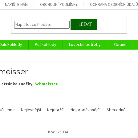
NAPIŠTE NÁM
OBCHODNÍ PODMÍNKY
OCHRANA OSOBNÍCH ÚDAJ
HLEDAT
Dalekohledy
Puškohledy
Lovecké potřeby
Zbraně
meisser
 stránka značky:
Schmeisser
učujeme
Nejlevnější
Nejdražší
Nejprodávanější
Abecedně
Kód:
25034