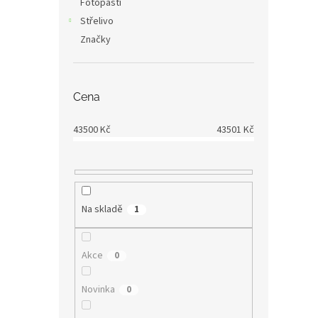
Fotopasti
Střelivo
Značky
Cena
43500
Kč
43501
Kč
Na skladě
1
Akce
0
Novinka
0