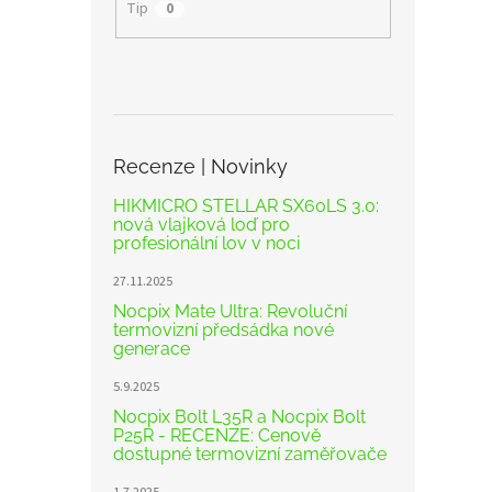
Tip
0
Recenze | Novinky
HIKMICRO STELLAR SX60LS 3.0:
nová vlajková loď pro
profesionální lov v noci
27.11.2025
Nocpix Mate Ultra: Revoluční
termovizní předsádka nové
generace
5.9.2025
Nocpix Bolt L35R a Nocpix Bolt
P25R - RECENZE: Cenově
dostupné termovizní zaměřovače