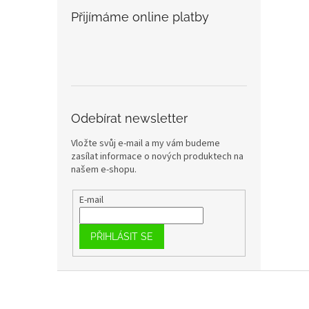
Přijímáme online platby
Odebírat newsletter
Vložte svůj e-mail a my vám budeme
zasílat informace o nových produktech na
našem e-shopu.
E-mail
PŘIHLÁSIT SE
Z
á
p