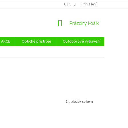
Ů
ZÁSADY POUŽÍVÁNÍ SOUBORŮ COOKIES
CZK
Přihlášení
REKLAMAČNÍ ŘÁD - POUČE
NÁKUPNÍ
Prázdný košík
KOŠÍK
AKCE
Optické přístroje
Outdoorové vybavení
Zvýhodně
1
položek celkem