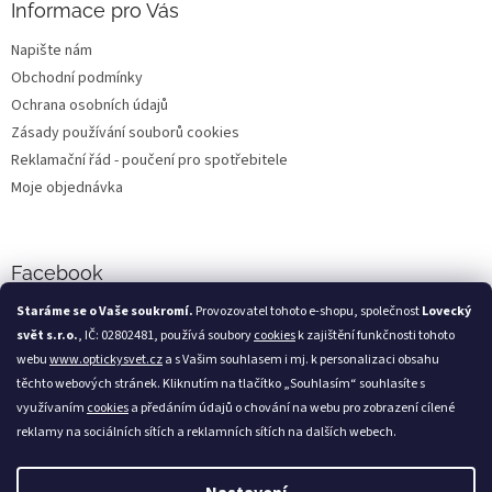
Informace pro Vás
i
s
Napište nám
u
Obchodní podmínky
Ochrana osobních údajů
Zásady používání souborů cookies
Reklamační řád - poučení pro spotřebitele
Moje objednávka
Facebook
Staráme se o Vaše soukromí.
Provozovatel tohoto e-shopu, společnost
Lovecký
svět s.r.o.
, IČ: 02802481, používá soubory
cookies
k zajištění funkčnosti tohoto
webu
www.optickysvet.cz
a s Vašim souhlasem i mj. k personalizaci obsahu
Loveckýsvět.cz
těchto webových stránek. Kliknutím na tlačítko „Souhlasím“ souhlasíte s
využívaním
cookies
a předáním údajů o chování na webu pro zobrazení cílené
reklamy na sociálních sítích a reklamních sítích na dalších webech.