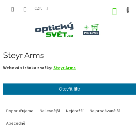
Přejít
na
CZK
NÁKUP
obsah
KOŠÍK
Steyr Arms
Webová stránka značky:
Steyr Arms
Otevřít filtr
Ř
a
Doporučujeme
Nejlevnější
Nejdražší
Nejprodávanější
z
e
Abecedně
n
í