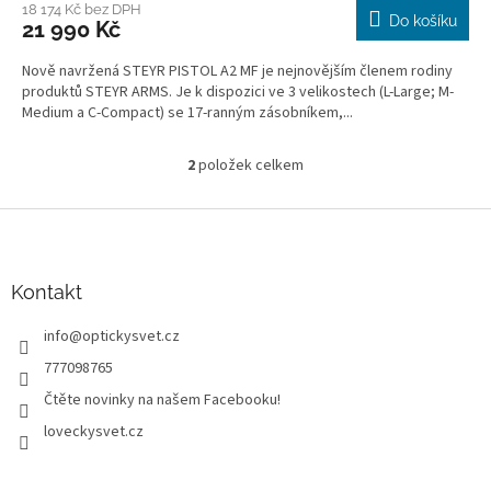
18 174 Kč bez DPH
Do košíku
21 990 Kč
Nově navržená STEYR PISTOL A2 MF je nejnovějším členem rodiny
produktů STEYR ARMS. Je k dispozici ve 3 velikostech (L-Large; M-
Medium a C-Compact) se 17-ranným zásobníkem,...
2
položek celkem
O
v
l
Z
á
á
d
p
a
a
Kontakt
c
t
í
info
@
optickysvet.cz
í
p
r
777098765
v
Čtěte novinky na našem Facebooku!
k
y
loveckysvet.cz
v
ý
p