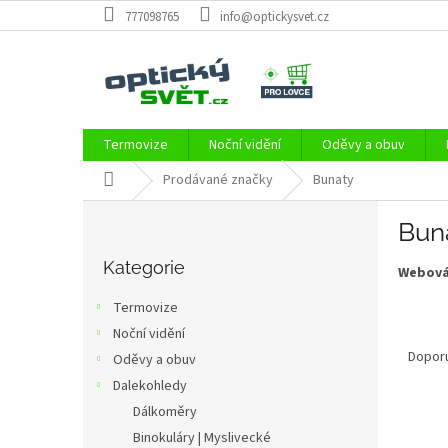
Přejít
777098765
info@optickysvet.cz
na
obsah
Termovize
Noční vidění
Oděvy a obuv
Domů
Prodávané značky
Bunaty
P
Bun
o
Přeskočit
s
kategorie
Kategorie
Webová
t
r
Termovize
a
Ř
Noční vidění
n
a
Dopor
Oděvy a obuv
n
z
í
Dalekohledy
e
p
Dálkoměry
V
n
a
Binokuláry | Myslivecké
ý
í