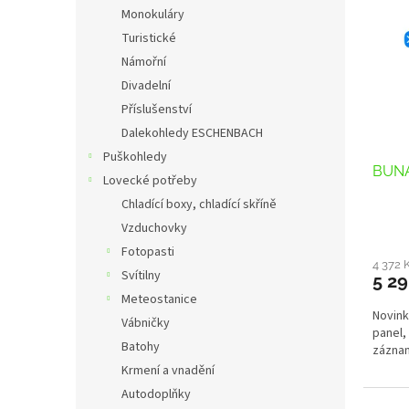
n
p
p
Monokuláry
e
i
r
Turistické
l
s
o
Námořní
p
d
Divadelní
r
u
Příslušenství
o
k
d
Dalekohledy ESCHENBACH
t
u
ů
Puškohledy
BUNAT
k
Lovecké potřeby
t
Chladící boxy, chladící skříně
ů
Vzduchovky
Fotopasti
4 372 
Svítilny
5 29
Meteostanice
Novink
Vábničky
panel,
Batohy
záznam
Krmení a vnadění
Autodoplňky