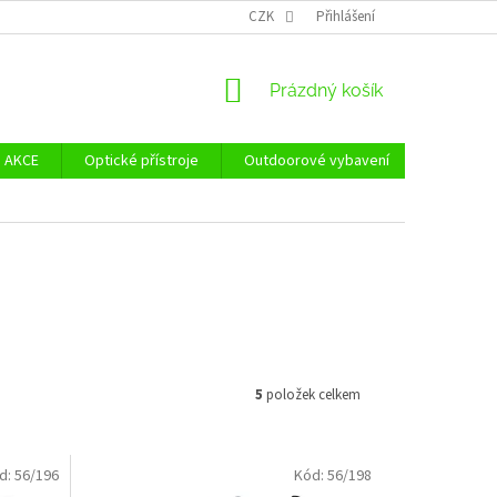
Ů
ZÁSADY POUŽÍVÁNÍ SOUBORŮ COOKIES
CZK
Přihlášení
REKLAMAČNÍ ŘÁD - POUČE
NÁKUPNÍ
Prázdný košík
KOŠÍK
AKCE
Optické přístroje
Outdoorové vybavení
Zvýhodně
5
položek celkem
d:
56/196
Kód:
56/198