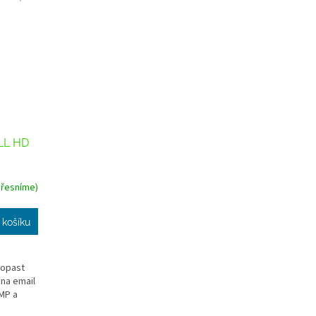
LL HD
přesníme)
 košíku
topast
na email
 MP a