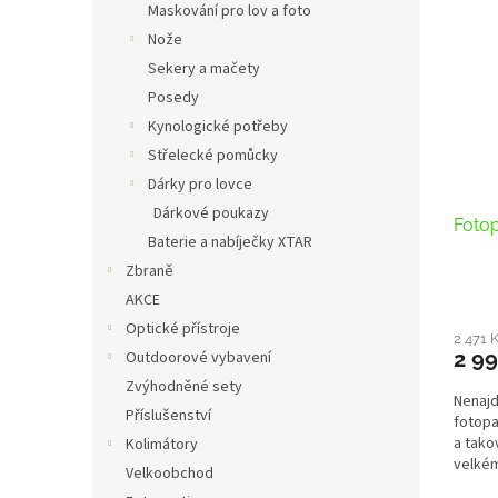
Maskování pro lov a foto
Nože
Sekery a mačety
Posedy
Kynologické potřeby
Střelecké pomůcky
Dárky pro lovce
Dárkové poukazy
Foto
Baterie a nabíječky XTAR
Zbraně
AKCE
Optické přístroje
2 471 
2 99
Outdoorové vybavení
Zvýhodněné sety
Nenajd
Příslušenství
fotopa
a tako
Kolimátory
velkém
Velkoobchod
přesně