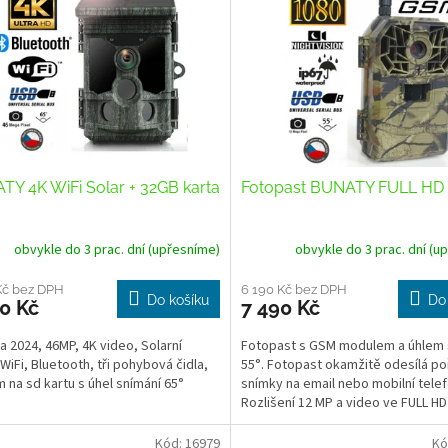
Y 4K WiFi Solar + 32GB karta
Fotopast BUNATY FULL HD
obvykle do 3 prac. dní (upřesníme)
obvykle do 3 prac. dní (u
Kč bez DPH
6 190 Kč bez DPH
Do košíku
Do
0 Kč
7 490 Kč
a 2024, 46MP, 4K video, Solarní
Fotopast s GSM modulem a úhlem 
 WiFi, Bluetooth, tři pohybová čidla,
55°. Fotopast okamžitě odesílá po
 na sd kartu s úhel snímání 65°
snímky na email nebo mobilní telef
Rozlišení 12 MP a video ve FULL HD
kvalitě. Velký LCD...
Kód:
16979
Kó