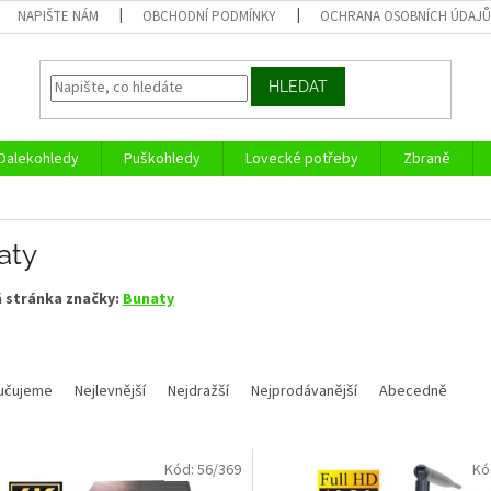
NAPIŠTE NÁM
OBCHODNÍ PODMÍNKY
OCHRANA OSOBNÍCH ÚDAJ
HLEDAT
Dalekohledy
Puškohledy
Lovecké potřeby
Zbraně
aty
 stránka značky:
Bunaty
učujeme
Nejlevnější
Nejdražší
Nejprodávanější
Abecedně
Kód:
56/369
Kó