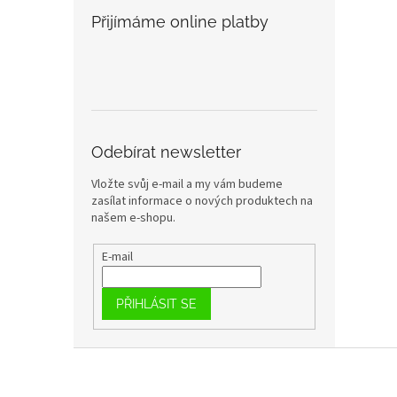
Přijímáme online platby
Odebírat newsletter
Vložte svůj e-mail a my vám budeme
zasílat informace o nových produktech na
našem e-shopu.
E-mail
PŘIHLÁSIT SE
Z
á
p