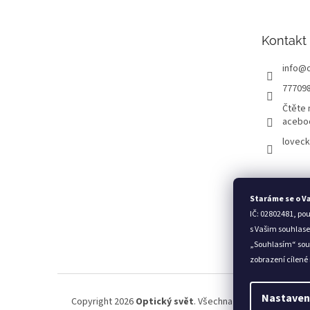
a
t
Kontakt
í
info
@
77709
Čtěte 
acebo
loveck
Staráme se o V
IČ: 02802481, po
s Vašim souhlase
„Souhlasím“ sou
zobrazení cílené
Nastaven
Copyright 2026
Optický svět
. Všechna práva vyhrazena.