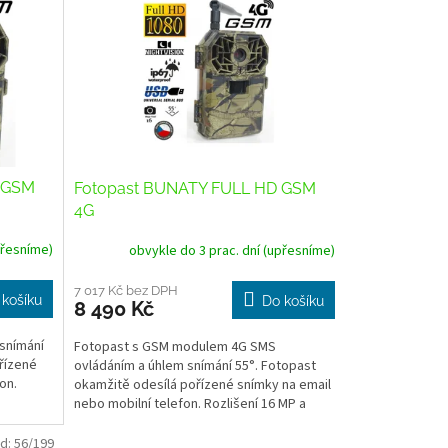
 GSM
Fotopast BUNATY FULL HD GSM
4G
přesníme)
obvykle do 3 prac. dní (upřesníme)
7 017 Kč bez DPH
 košíku
Do košíku
8 490 Kč
snímání
Fotopast s GSM modulem 4G SMS
řízené
ovládáním a úhlem snímání 55°. Fotopast
on.
okamžitě odesílá pořízené snímky na email
nebo mobilní telefon. Rozlišení 16 MP a
video ve FULL HD kvalitě....
d:
56/199