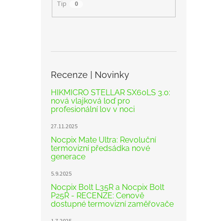
Tip
0
Recenze | Novinky
HIKMICRO STELLAR SX60LS 3.0:
nová vlajková loď pro
profesionální lov v noci
27.11.2025
Nocpix Mate Ultra: Revoluční
termovizní předsádka nové
generace
5.9.2025
Nocpix Bolt L35R a Nocpix Bolt
P25R - RECENZE: Cenově
dostupné termovizní zaměřovače