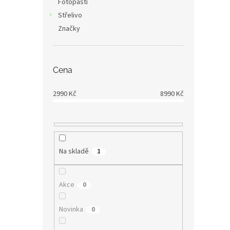
Fotopasti
Střelivo
Značky
Cena
2990
Kč
8990
Kč
Na skladě
1
Akce
0
Novinka
0