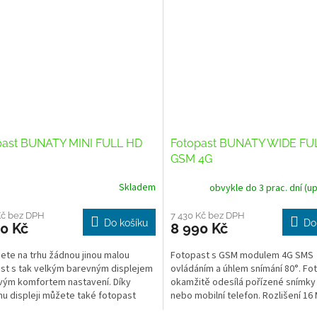
past BUNATY MINI FULL HD
Fotopast BUNATY WIDE FU
GSM 4G
Skladem
obvykle do 3 prac. dní (u
Kč bez DPH
7 430 Kč bez DPH
Do košíku
Do
0 Kč
8 990 Kč
ete na trhu žádnou jinou malou
Fotopast s GSM modulem 4G SMS
st s tak velkým barevným displejem
ovládáním a úhlem snímání 80°. Fo
vým komfortem nastavení. Díky
okamžitě odesílá pořízené snímky 
u displeji můžete také fotopast
nebo mobilní telefon. Rozlišení 16
 zaměřit na...
video ve FULL HD kvalitě....