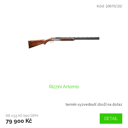
V
p
Kód:
20670/20/
ý
r
p
o
i
d
s
u
p
k
r
t
o
ů
d
u
k
t
ů
Rizzini Artemis
termín vyzvednutí zboží na dotaz
66 033 Kč bez DPH
DETAIL
79 900 Kč