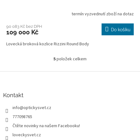
termín vyzvednutí zboží na dotaz
90 083 Kč bez DPH
Do košíku
109 000 Kč
Lovecká broková kozlice Rizzini Round Body
5
položek celkem
O
v
l
Z
á
á
d
p
a
a
Kontakt
c
t
í
info
@
optickysvet.cz
í
p
r
777098765
v
Čtěte novinky na našem Facebooku!
k
y
loveckysvet.cz
v