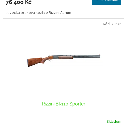
76 400 Kč
Lovecká broková kozlice Rizzini Aurum
Kód:
20676
Rizzini BR110 Sporter
Skladem
Průměrné