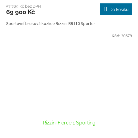
hodnocení
produktu
57 769 Kč bez DPH
Do košíku
69 900 Kč
je
2,0
Sportovní broková kozlice Rizzini BR110 Sporter
z
5
hvězdiček.
Kód:
20679
Rizzini Fierce 1 Sporting