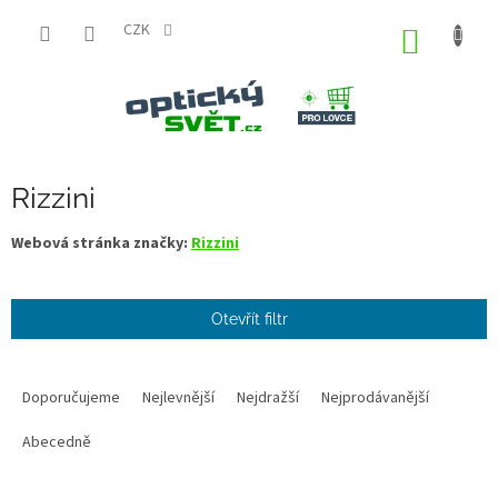
Přejít
na
CZK
NÁKUP
obsah
KOŠÍK
Rizzini
Webová stránka značky:
Rizzini
Otevřít filtr
Ř
a
Doporučujeme
Nejlevnější
Nejdražší
Nejprodávanější
z
e
Abecedně
n
í