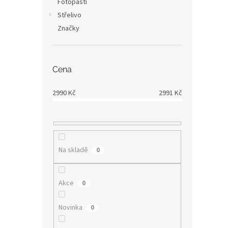
Fotopasti
Střelivo
Značky
Cena
2990
Kč
2991
Kč
Na skladě
0
Akce
0
Novinka
0