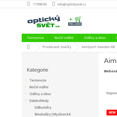
Přejít
777098765
info@optickysvet.cz
na
obsah
Termovize
Noční vidění
Oděvy a obuv
Domů
Prodávané značky
AimSport Sweden AB
P
Aim
o
Přeskočit
s
kategorie
Kategorie
Webová
t
r
Termovize
a
Ř
Noční vidění
n
a
Dopor
Oděvy a obuv
n
z
í
Dalekohledy
e
p
Dálkoměry
V
n
a
NEW
Binokuláry | Myslivecké
ý
í