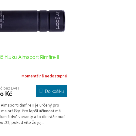
č hluku Aimsport Rimfire II
Momentálně nedostupné
Kč bez DPH
Do košíku
0 Kč
 Aimsport Rimfire II je určený pro
 malorážky. Pro lepší účinnost má
tlumič dvě varianty a to dle ráže buď
o .22, pokud víte že jej...