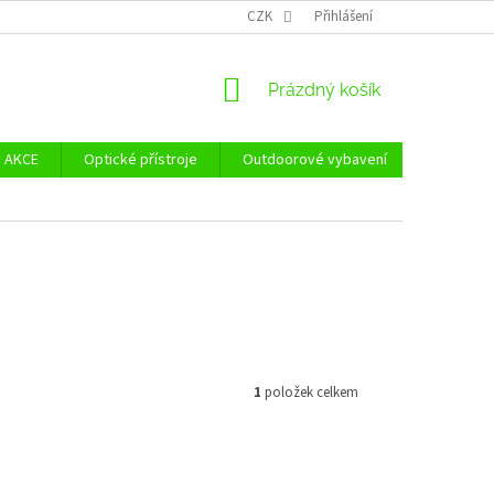
Ů
ZÁSADY POUŽÍVÁNÍ SOUBORŮ COOKIES
CZK
Přihlášení
REKLAMAČNÍ ŘÁD - POUČE
NÁKUPNÍ
Prázdný košík
KOŠÍK
AKCE
Optické přístroje
Outdoorové vybavení
Zvýhodně
1
položek celkem