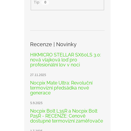
Tip
0
Recenze | Novinky
HIKMICRO STELLAR SX60LS 3.0:
nová vlajková loď pro
profesionální lov v noci
27.11.2025
Nocpix Mate Ultra: Revoluční
termovizní předsádka nové
generace
5.9.2025
Nocpix Bolt L35R a Nocpix Bolt
P25R - RECENZE: Cenově
dostupné termovizní zaměřovače