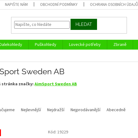
NAPIŠTE NÁM
OBCHODNÍ PODMÍNKY
OCHRANA OSOBNÍCH ÚDAJ
HLEDAT
Dalekohledy
Puškohledy
Lovecké potřeby
Zbraně
Sport Sweden AB
 stránka značky:
AimSport Sweden AB
učujeme
Nejlevnější
Nejdražší
Nejprodávanější
Abecedně
Kód:
19229