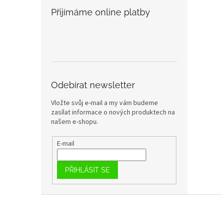
Přijímáme online platby
Odebírat newsletter
Vložte svůj e-mail a my vám budeme
zasílat informace o nových produktech na
našem e-shopu.
E-mail
PŘIHLÁSIT SE
Z
á
p