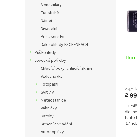
n
p
p
Monokuláry
e
i
r
Turistické
l
s
o
Námořní
p
d
Divadelní
r
u
Příslušenství
o
k
d
Dalekohledy ESCHENBACH
t
u
ů
Puškohledy
Tlumi
k
Lovecké potřeby
t
Chladící boxy, chladící skříně
ů
Vzduchovky
Fotopasti
2 471 
Svítilny
2 99
Meteostanice
Tlumič
Vábničky
dlouhé
Batohy
tento 
.17 neb
Krmení a vnadění
Autodoplňky