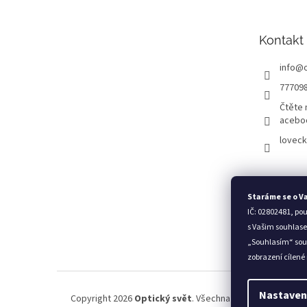
a
t
Kontakt
í
info
@
77709
Čtěte 
acebo
loveck
Staráme se o V
IČ: 02802481, po
s Vašim souhlase
„Souhlasím“ sou
zobrazení cílené
Nastaven
Copyright 2026
Optický svět
. Všechna práva vyhrazena.