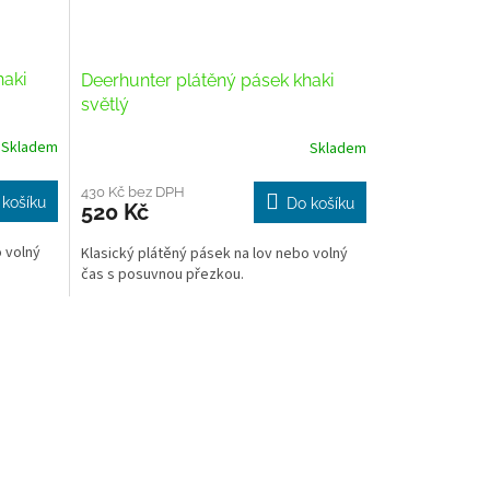
haki
Deerhunter plátěný pásek khaki
světlý
Skladem
Skladem
430 Kč bez DPH
 košíku
Do košíku
520 Kč
o volný
Klasický plátěný pásek na lov nebo volný
čas s posuvnou přezkou.