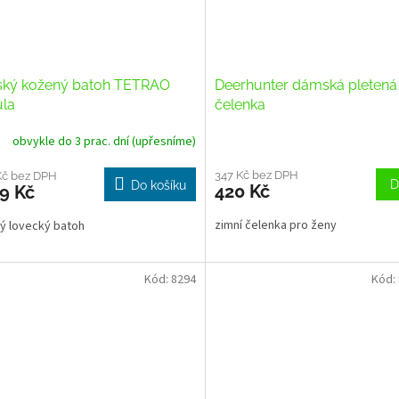
ký kožený batoh TETRAO
Deerhunter dámská pletená
ula
čelenka
obvykle do 3 prac. dní (upřesníme)
347 Kč bez DPH
Kč bez DPH
D
Do košíku
420 Kč
9 Kč
zimní čelenka pro ženy
ý lovecký batoh
Kód:
8294
Kód: