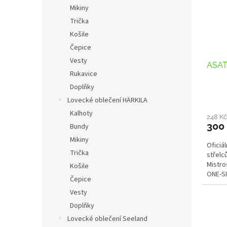
s
o
n
Mikiny
p
d
e
Trička
r
u
l
o
k
Košile
d
t
Čepice
u
ů
Vesty
ASAT
k
Rukavice
t
Doplňky
ů
Lovecké oblečení HÄRKILA
Kalhoty
248 K
300
Bundy
Mikiny
Oficiá
Trička
střelců
Mistro
Košile
ONE-SI
Čepice
Vesty
Doplňky
Lovecké oblečení Seeland