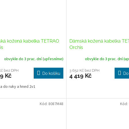
ká kožená kabelka TETRAO
Dámská kožená kabelka T
is
Orchis
obvykle do 3 prac. dní (upřesníme)
obvykle do 3 prac. dní (u
Kč bez DPH
3 652 Kč bez DPH
Do košíku
Do
9 Kč
4 419 Kč
a do ruky a hned 2v1
Kód:
8087M48
Kód: