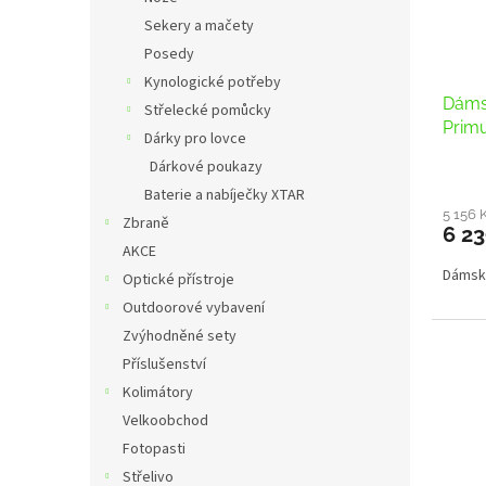
Sekery a mačety
Posedy
Kynologické potřeby
Dáms
Střelecké pomůcky
Prim
Dárky pro lovce
Dárkové poukazy
Baterie a nabíječky XTAR
5 156 
Zbraně
6 23
AKCE
Dámsk
Optické přístroje
Outdoorové vybavení
Zvýhodněné sety
Příslušenství
Kolimátory
Velkoobchod
Fotopasti
Střelivo