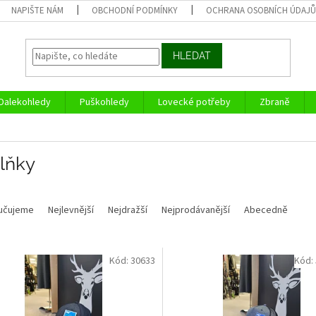
NAPIŠTE NÁM
OBCHODNÍ PODMÍNKY
OCHRANA OSOBNÍCH ÚDAJ
HLEDAT
Dalekohledy
Puškohledy
Lovecké potřeby
Zbraně
lňky
učujeme
Nejlevnější
Nejdražší
Nejprodávanější
Abecedně
Kód:
30633
Kód: