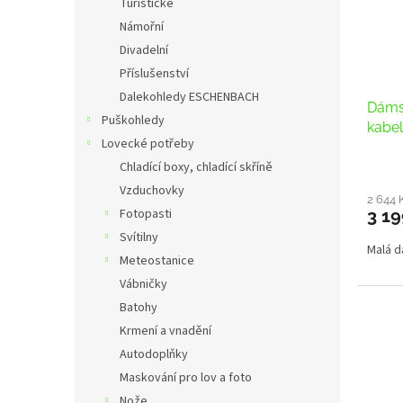
Turistické
Námořní
Divadelní
Příslušenství
Dalekohledy ESCHENBACH
Dáms
Puškohledy
kabel
Lovecké potřeby
Chladící boxy, chladící skříně
Vzduchovky
2 644 
3 19
Fotopasti
Svítilny
Malá 
Meteostanice
Vábničky
Batohy
Krmení a vnadění
Autodoplňky
Maskování pro lov a foto
Nože