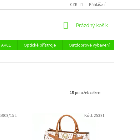
Ů
ZÁSADY POUŽÍVÁNÍ SOUBORŮ COOKIES
CZK
Přihlášení
REKLAMAČNÍ ŘÁD - POUČE
NÁKUPNÍ
Prázdný košík
KOŠÍK
AKCE
Optické přístroje
Outdoorové vybavení
Zvýhodně
15
položek celkem
5908/152
Kód:
25381