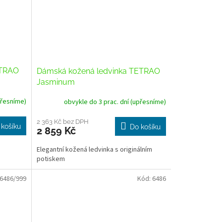
ETRAO
Dámská kožená ledvinka TETRAO
Jasminum
přesníme)
obvykle do 3 prac. dní (upřesníme)
2 363 Kč bez DPH
 košíku
Do košíku
2 859 Kč
Elegantní kožená ledvinka s originálním
potiskem
6486/999
Kód:
6486