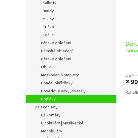
Kalhoty
Bundy
Mikiny
Trička
Košile
Pánské oblečení
Dáms
Adon
Dámské oblečení
Dětské oblečení
Obuv
Maskovací komplety
2 479 
2 99
Ponča, pláštěnky
Posedové vaky, overaly
Kabelk
Doplňky
Dalekohledy
Dálkoměry
Binokuláry | Myslivecké
Monokuláry