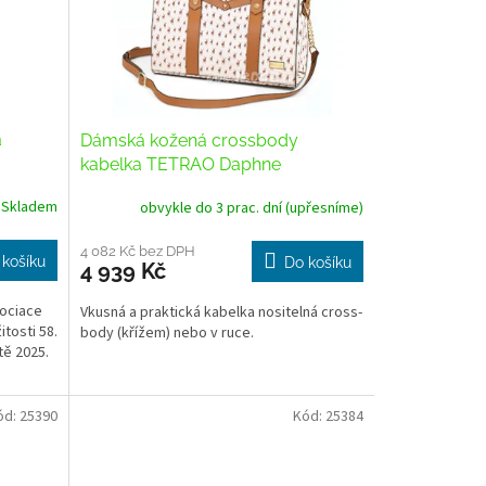
a
Dámská kožená crossbody
kabelka TETRAO Daphne
Skladem
obvykle do 3 prac. dní (upřesníme)
4 082 Kč bez DPH
 košíku
Do košíku
4 939 Kč
sociace
Vkusná a praktická kabelka nositelná cross-
itosti 58.
body (křížem) nebo v ruce.
tě 2025.
ód:
25390
Kód:
25384