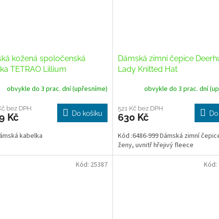
ká kožená spoločenská
Dámská zimní čepice Deerh
ka TETRAO Lillium
Lady Knitted Hat
obvykle do 3 prac. dní (upřesníme)
obvykle do 3 prac. dní (u
Kč bez DPH
521 Kč bez DPH
Do košíku
Do
9 Kč
630 Kč
dámská kabelka
Kód :6486-999 Dámská zimní čepic
ženy, uvnitř hřejivý fleece
Kód:
25387
Kód: