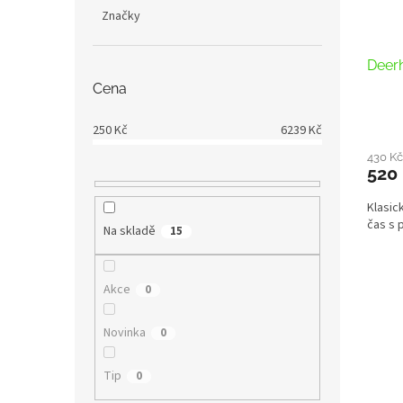
Značky
Deerh
Cena
250
Kč
6239
Kč
430 K
520
Klasic
čas s 
Na skladě
15
Akce
0
Novinka
0
Tip
0