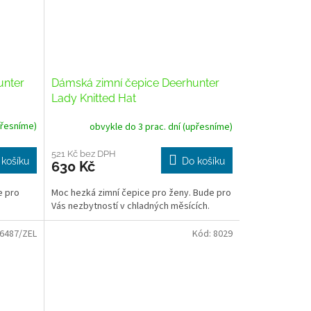
unter
Dámská zimní čepice Deerhunter
Lady Knitted Hat
přesníme)
obvykle do 3 prac. dní (upřesníme)
521 Kč bez DPH
 košíku
Do košíku
630 Kč
e pro
Moc hezká zimní čepice pro ženy. Bude pro
Vás nezbytností v chladných měsících.
6487/ZEL
Kód:
8029