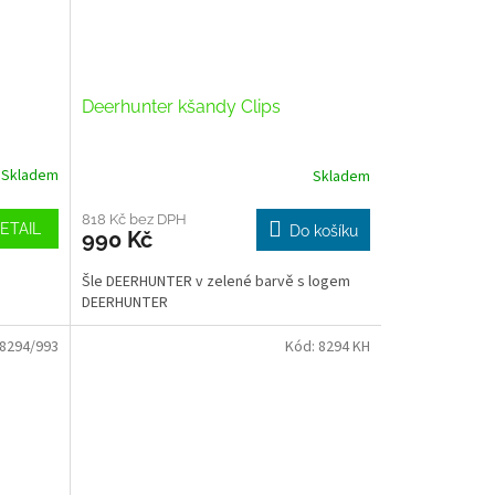
Deerhunter kšandy Clips
Skladem
Skladem
818 Kč bez DPH
ETAIL
Do košíku
990 Kč
Šle DEERHUNTER v zelené barvě s logem
DEERHUNTER
8294/993
Kód:
8294 KH