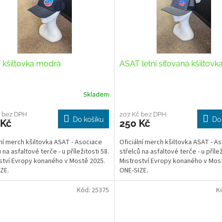
 kšiltovka modrá
ASAT letní síťovaná kšiltovk
Skladem
č bez DPH
207 Kč bez DPH
Do košíku
Do
 Kč
250 Kč
lní merch kšiltovka ASAT - Asociace
Oficiální merch kšiltovka ASAT - A
 na asfaltové terče - u příležitosti 58.
střelců na asfaltové terče - u přílež
ství Evropy konaného v Mostě 2025.
Mistroství Evropy konaného v Mos
ZE.
ONE-SIZE.
Kód:
25375
K