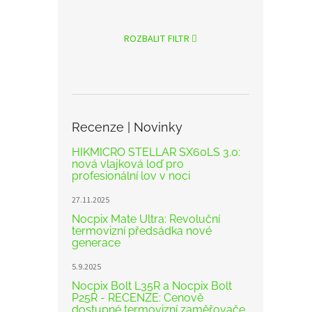
ROZBALIT FILTR
Recenze | Novinky
HIKMICRO STELLAR SX60LS 3.0:
nová vlajková loď pro
profesionální lov v noci
27.11.2025
Nocpix Mate Ultra: Revoluční
termovizní předsádka nové
generace
5.9.2025
Nocpix Bolt L35R a Nocpix Bolt
P25R - RECENZE: Cenově
dostupné termovizní zaměřovače