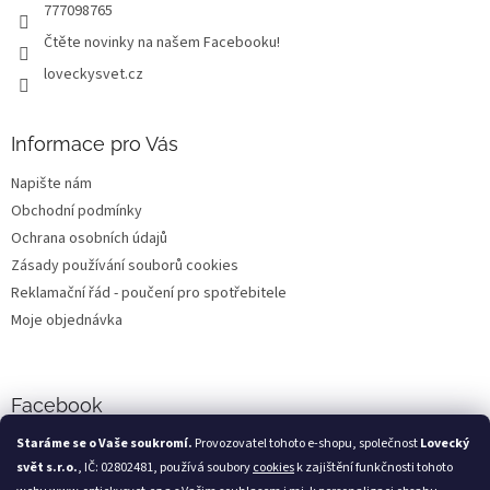
r
777098765
v
Čtěte novinky na našem Facebooku!
k
y
loveckysvet.cz
v
ý
p
Informace pro Vás
i
s
Napište nám
u
Obchodní podmínky
Ochrana osobních údajů
Zásady používání souborů cookies
Reklamační řád - poučení pro spotřebitele
Moje objednávka
Facebook
Staráme se o Vaše soukromí.
Provozovatel tohoto e-shopu, společnost
Lovecký
svět s.r.o.
, IČ: 02802481, používá soubory
cookies
k zajištění funkčnosti tohoto