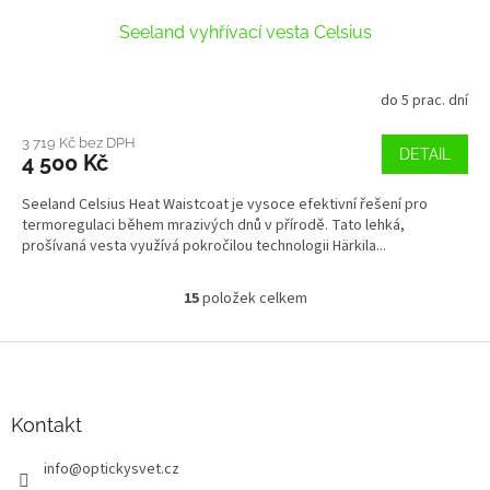
Seeland vyhřívací vesta Celsius
do 5 prac. dní
3 719 Kč bez DPH
DETAIL
4 500 Kč
Seeland Celsius Heat Waistcoat je vysoce efektivní řešení pro
termoregulaci během mrazivých dnů v přírodě. Tato lehká,
prošívaná vesta využívá pokročilou technologii Härkila...
15
položek celkem
O
v
l
Z
á
á
d
p
a
a
Kontakt
c
t
í
info
@
optickysvet.cz
í
p