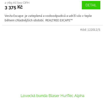
2 789 Kč bez DPH
DETAIL
3 375 Kč
Vesta Excape je zateplená a vodoodpudivá a udrží vás v teple
během chladnějších období. REALTREE EXCAPE™
Kód:
122012/S
Lovecká bunda Blaser HunTec Alpha