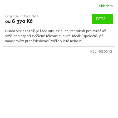
Skladem
od 5 264 Kč bez DPH
DETAIL
6 370 Kč
od
Bunda Alpha rozšiřuje řadu HunTec bund, tentokrát pro mírné až
vyšší teploty při zvýšené tělesné aktivitě. Ideální společník při
namáhavém pronásledování zvěře v létě nebo v...
Kód:
40300/XS