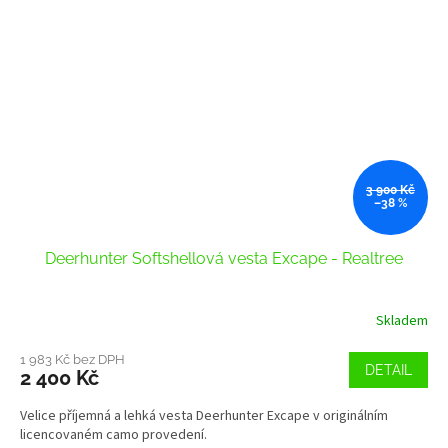
3 900 Kč
–38 %
Deerhunter Softshellová vesta Excape - Realtree
Skladem
1 983 Kč bez DPH
DETAIL
2 400 Kč
Velice příjemná a lehká vesta Deerhunter Excape v originálním
licencovaném camo provedení.