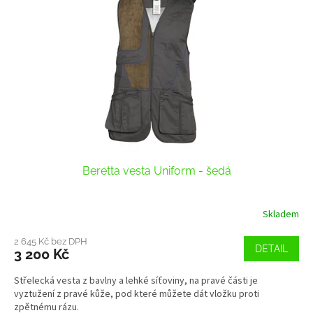
k
i
t
s
ů
p
r
o
d
u
k
t
ů
Beretta vesta Uniform - šedá
Skladem
2 645 Kč bez DPH
DETAIL
3 200 Kč
Střelecká vesta z bavlny a lehké síťoviny, na pravé části je
vyztužení z pravé kůže, pod které můžete dát vložku proti
zpětnému rázu.