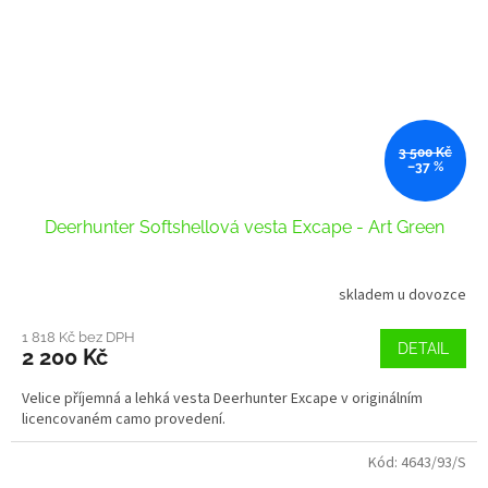
3 500 Kč
–37 %
Deerhunter Softshellová vesta Excape - Art Green
skladem u dovozce
1 818 Kč bez DPH
DETAIL
2 200 Kč
Velice příjemná a lehká vesta Deerhunter Excape v originálním
licencovaném camo provedení.
Kód:
4643/93/S