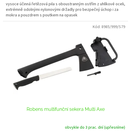
vysoce účinná řetězová pila s oboustranným ostřím z uhlíkové oceli,
extrémně odolnými nylonovými držadly pro bezpečný úchop i za
mokra a pouzdrem s poutkem na opasek
Kód:
8985/999/S79
Robens multifunční sekera Multi Axe
obvykle do 3 prac. dní (upřesníme)