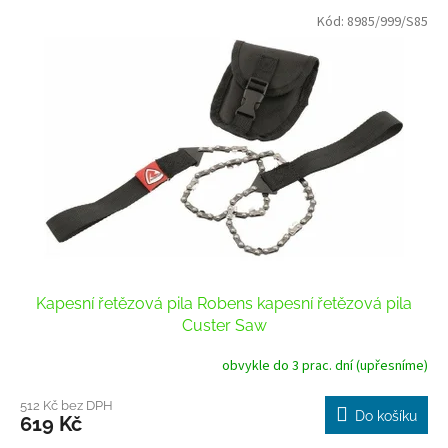
V
p
Kód:
8985/999/S85
ý
r
p
o
i
d
s
u
p
k
r
t
o
ů
d
u
k
t
ů
Kapesní řetězová pila Robens kapesní řetězová pila
Custer Saw
obvykle do 3 prac. dní (upřesníme)
512 Kč bez DPH
Do košíku
619 Kč