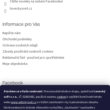
Čtěte novinky na našem Facebooku!
k
y
loveckysvet.cz
v
ý
p
Informace pro Vás
i
s
Napište nám
u
Obchodní podmínky
Ochrana osobních údajů
Zásady používání souborů cookies
Reklamační řád - poučení pro spotřebitele
Moje objednávka
Facebook
Staráme se o Vaše soukromí.
Provozovatel tohoto e-shopu, společnost
Lovecký
svět s.r.o.
, IČ: 02802481, používá soubory
cookies
k zajištění funkčnosti tohoto
webu
www.optickysvet.cz
a s Vašim souhlasem i mj. k personalizaci obsahu
Loveckýsvět.cz
těchto webových stránek. Kliknutím na tlačítko „Souhlasím“ souhlasíte s