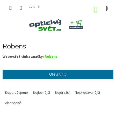
Přejít
na
CZK
NÁKUP
obsah
KOŠÍK
Robens
Webová stránka značky:
Robens
Otevřít filtr
Ř
a
Doporučujeme
Nejlevnější
Nejdražší
Nejprodávanější
z
e
Abecedně
n
í