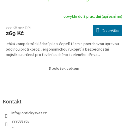
obvykle do 3 prac. dní (upřesníme)
222 Kč bez DPH
Do košíku
269 Kč
lehká kompaktní skládací pila s čepelí 18cm s povrchovou úpravou
odolnou proti korozi, ergonomickou rukojetí a bezpečnostní
pojistkou určená pro řezání suchého i zeleného dřeva...
3
položek celkem
O
v
l
Z
á
á
d
p
a
a
Kontakt
c
t
í
info
@
optickysvet.cz
í
p
r
777098765
v