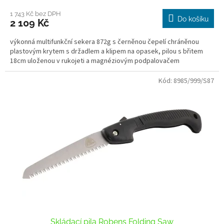
1 743 Kč bez DPH
Do košíku
2 109 Kč
výkonná multifunkční sekera 872g s černěnou čepelí chráněnou
plastovým krytem s držadlem a klipem na opasek, pilou s břitem
18cm uloženou v rukojeti a magnéziovým podpalovačem
Kód:
8985/999/S87
Skládací pila Robens Folding Saw