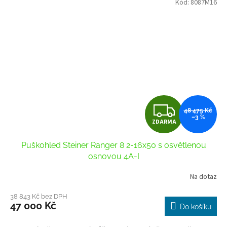
Kód:
8087M16
Z
48 475 Kč
–3 %
ZDARMA
D
Puškohled Steiner Ranger 8 2-16x50 s osvětlenou
A
osnovou 4A-I
R
Na dotaz
M
38 843 Kč bez DPH
47 000 Kč
Do košíku
A