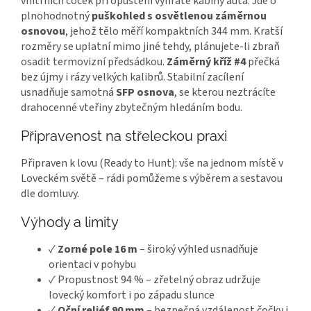
vnitřních čoček při opuštění vyhřáté kabiny auta. Jde o
plnohodnotný
puškohled s osvětlenou záměrnou
osnovou
, jehož tělo měří kompaktních 344 mm. Kratší
rozměry se uplatní mimo jiné tehdy, plánujete-li zbraň
osadit termovizní předsádkou.
Záměrný kříž #4
přečká
bez újmy i rázy velkých kalibrů. Stabilní zacílení
usnadňuje samotná
SFP osnova
, se kterou neztrácíte
drahocenné vteřiny zbytečným hledáním bodu.
Připravenost na střeleckou praxi
Připraven k lovu (Ready to Hunt): vše na jednom místě v
Loveckém světě – rádi pomůžeme s výběrem a sestavou
dle domluvy.
Výhody a limity
✓
Zorné pole 16 m
– široký výhled usnadňuje
orientaci v pohybu
✓ Propustnost 94 % – zřetelný obraz udržuje
lovecký komfort i po západu slunce
✓
Oční reliéf 90 mm
– bezpečná vzdálenost čočky i