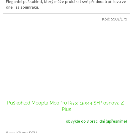
Elegantní puškohled, který může prokázat své přednosti při lovu ve
dne i za soumraku.
Kód:
5908/179
Puškohled Meopta MeoPro R5 3-15x44 SFP osnova Z-
Plus
obvykle do 3 prac. dní (upřesníme)
8 752 Kč bez DPH