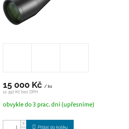
15 000 Kč
/ ks
12 397 Kč bez DPH
Měrná
obvykle do 3 prac. dní (upřesníme)
cena:
Přidat do košíku