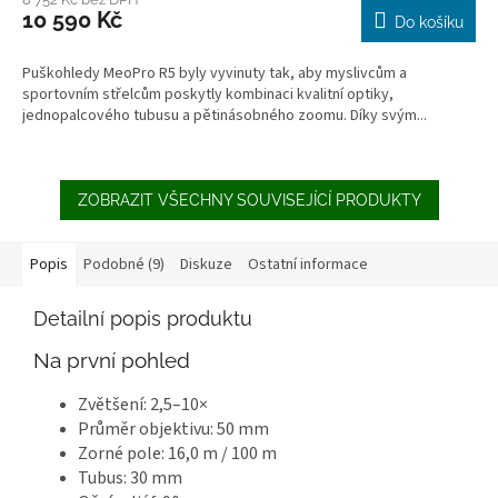
10 590 Kč
Do košíku
Puškohledy MeoPro R5 byly vyvinuty tak, aby myslivcům a
sportovním střelcům poskytly kombinaci kvalitní optiky,
jednopalcového tubusu a pětinásobného zoomu. Díky svým...
ZOBRAZIT VŠECHNY SOUVISEJÍCÍ PRODUKTY
Popis
Podobné (9)
Diskuze
Ostatní informace
Detailní popis produktu
Na první pohled
Zvětšení: 2,5–10×
Průměr objektivu: 50 mm
Zorné pole: 16,0 m / 100 m
Tubus: 30 mm