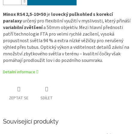
Minox RS4 2,5-10×50
je
lovecký puškohled s korekcí
paralaxy
určený pro flexibilní využití v myslivosti, který přináší
variabilní zvětšení
a 50mm objektiv. Mezi hlavní přednosti
patří technologie FTA pro velmi rychlé zacílení, vysoká
propustnost světla 94 % a extra nízké věžičky pro nerušený
výhled přes tubus. Optický výkon a viditelnost detailů závisí na
množství zbytkového světla v terénu – kvalitní čočky však
pomáhají prodloužit lov i do pozdního soumraku.
Detailní informace
ZEPTAT SE
SDÍLET
Související produkty