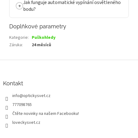
Jak funguje automatické vypínání osvětleného
bodu?
Doplňkové parametry
Kategorie
:
Puškohledy
Záruka
:
24 měsíců
Z
á
p
a
Kontakt
t
info
@
optickysvet.cz
í
777098765
Čtěte novinky na našem Facebooku!
loveckysvet.cz