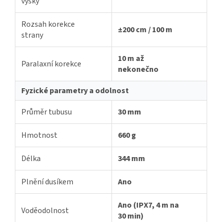
výšky
Rozsah korekce
±200 cm / 100 m
strany
10 m až
Paralaxní korekce
nekonečno
Fyzické parametry a odolnost
Průměr tubusu
30 mm
Hmotnost
660 g
Délka
344 mm
Plnění dusíkem
Ano
Ano (IPX7, 4 m na
Voděodolnost
30 min)