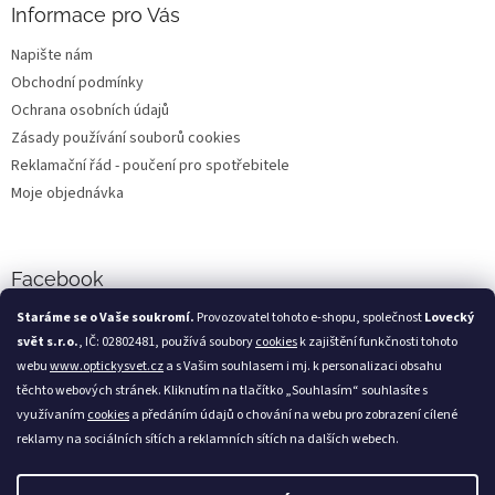
Informace pro Vás
Napište nám
Obchodní podmínky
Ochrana osobních údajů
Zásady používání souborů cookies
Reklamační řád - poučení pro spotřebitele
Moje objednávka
Facebook
Staráme se o Vaše soukromí.
Provozovatel tohoto e-shopu, společnost
Lovecký
svět s.r.o.
, IČ: 02802481, používá soubory
cookies
k zajištění funkčnosti tohoto
webu
www.optickysvet.cz
a s Vašim souhlasem i mj. k personalizaci obsahu
Loveckýsvět.cz
těchto webových stránek. Kliknutím na tlačítko „Souhlasím“ souhlasíte s
využívaním
cookies
a předáním údajů o chování na webu pro zobrazení cílené
reklamy na sociálních sítích a reklamních sítích na dalších webech.