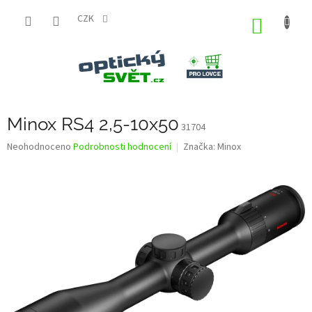
Přejít
na
CZK
NÁKUP
obsah
KOŠÍK
Minox RS4 2,5-10x50
31704
Průměrné
Neohodnoceno
Podrobnosti hodnocení
Značka:
Minox
hodnocení
produktu
je
0,0
z
5
hvězdiček.