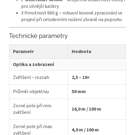
pro silnější kalibry
✗ Hmotnost 660 g – robusní kovové zpracování se
projeví při celodenním nošení zbraně na popruhu
Technické parametry
Parametr
Hodnota
Optika a zobrazení
Zvětšení – rozsah
2,5 – 10×
Průměr objektivu
50 mm
Zorné pole při min.
16,0 m / 100 m
zvětšení
Zorné pole při max.
4,0 m / 100 m
zvětšení