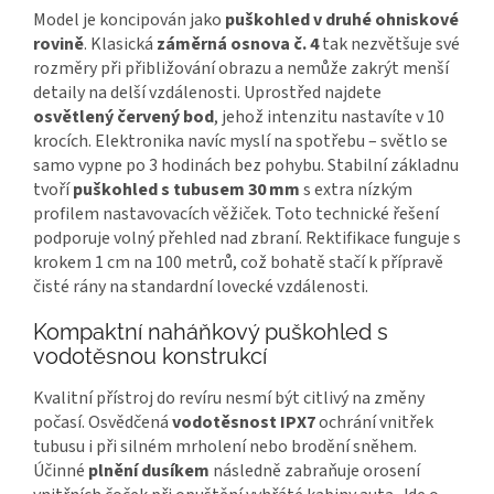
Model je koncipován jako
puškohled v druhé ohniskové
rovině
. Klasická
záměrná osnova č. 4
tak nezvětšuje své
rozměry při přibližování obrazu a nemůže zakrýt menší
detaily na delší vzdálenosti. Uprostřed najdete
osvětlený červený bod
, jehož intenzitu nastavíte v 10
krocích. Elektronika navíc myslí na spotřebu – světlo se
samo vypne po 3 hodinách bez pohybu. Stabilní základnu
tvoří
puškohled s tubusem 30 mm
s extra nízkým
profilem nastavovacích věžiček. Toto technické řešení
podporuje volný přehled nad zbraní. Rektifikace funguje s
krokem 1 cm na 100 metrů, což bohatě stačí k přípravě
čisté rány na standardní lovecké vzdálenosti.
Kompaktní naháňkový puškohled s
vodotěsnou konstrukcí
Kvalitní přístroj do revíru nesmí být citlivý na změny
počasí. Osvědčená
vodotěsnost IPX7
ochrání vnitřek
tubusu i při silném mrholení nebo brodění sněhem.
Účinné
plnění dusíkem
následně zabraňuje orosení