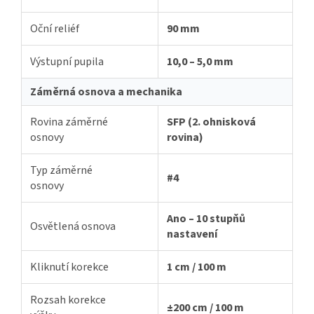
Oční reliéf
90 mm
Výstupní pupila
10,0 – 5,0 mm
Záměrná osnova a mechanika
Rovina záměrné
SFP (2. ohnisková
osnovy
rovina)
Typ záměrné
#4
osnovy
Ano – 10 stupňů
Osvětlená osnova
nastavení
Kliknutí korekce
1 cm / 100 m
Rozsah korekce
±200 cm / 100 m