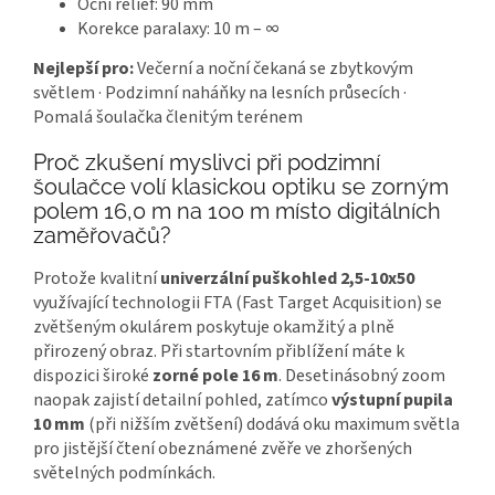
Oční reliéf: 90 mm
Korekce paralaxy: 10 m – ∞
Nejlepší pro:
Večerní a noční čekaná se zbytkovým
světlem · Podzimní naháňky na lesních průsecích ·
Pomalá šoulačka členitým terénem
Proč zkušení myslivci při podzimní
šoulačce volí klasickou optiku se zorným
polem 16,0 m na 100 m místo digitálních
zaměřovačů?
Protože kvalitní
univerzální puškohled 2,5-10x50
využívající technologii FTA (Fast Target Acquisition) se
zvětšeným okulárem poskytuje okamžitý a plně
přirozený obraz. Při startovním přiblížení máte k
dispozici široké
zorné pole 16 m
. Desetinásobný zoom
naopak zajistí detailní pohled, zatímco
výstupní pupila
10 mm
(při nižším zvětšení) dodává oku maximum světla
pro jistější čtení obeznámené zvěře ve zhoršených
světelných podmínkách.