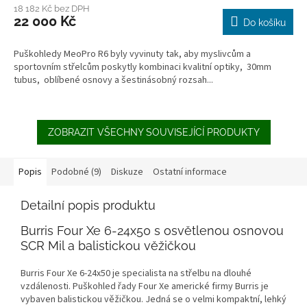
18 182 Kč bez DPH
22 000 Kč
Do košíku
Puškohledy MeoPro R6 byly vyvinuty tak, aby myslivcům a
sportovním střelcům poskytly kombinaci kvalitní optiky, 30mm
tubus, oblíbené osnovy a šestinásobný rozsah...
ZOBRAZIT VŠECHNY SOUVISEJÍCÍ PRODUKTY
Popis
Podobné (9)
Diskuze
Ostatní informace
Detailní popis produktu
Burris Four Xe 6-24x50 s osvětlenou osnovou
SCR Mil a balistickou věžičkou
Burris Four Xe 6-24x50 je specialista na střelbu na dlouhé
vzdálenosti. Puškohled řady Four Xe americké firmy Burris je
vybaven balistickou věžičkou. Jedná se o velmi kompaktní, lehký