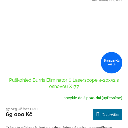
69 424 Kč
–0 %
Puškohled Burris Eliminator 6 Laserscope 4-20x52 s
osnovou X177
obvykle do 3 prac. dní (upřesníme)
57 025 Kč bez DPH
69 000 Kč
Do košíku
Trénujte důkladně, lovte s odpovědností a nikdy nezmeškejte