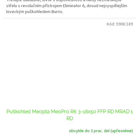
střelu s revolučním přístrojem Eliminator 6, dosud nejvyspělejším
loveckým puškohledem Burris.
Kód:
5908/189
Puškohled Meopta MeoPro R6 3-18x50 FFP RD MRAD 1
RD
obvykle do 3 prac. dní (upřesníme)