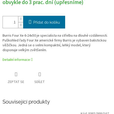
obvykle do 3 prac. dní (upřesníme)
cena:
Přidat do košíku
Burris Four Xe 6-24x50 je specialista na střelbu na dlouhé vzdálenosti.
Puškohled řady Four Xe americké firmy Burris je vybaven balistickou
věžičkou. Jedná se o velmi kompaktní, lehký model, který
disponuje velkým zvětšením.
Detailní informace
ZEPTAT SE
SDÍLET
Související produkty
Kód:
8985/999/S67