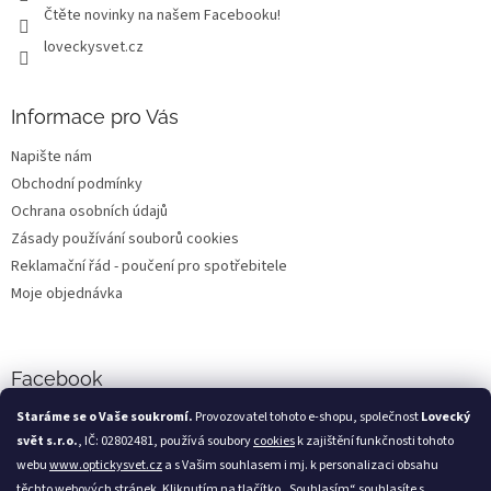
Čtěte novinky na našem Facebooku!
loveckysvet.cz
Informace pro Vás
Napište nám
Obchodní podmínky
Ochrana osobních údajů
Zásady používání souborů cookies
Reklamační řád - poučení pro spotřebitele
Moje objednávka
Facebook
Staráme se o Vaše soukromí.
Provozovatel tohoto e-shopu, společnost
Lovecký
svět s.r.o.
, IČ: 02802481, používá soubory
cookies
k zajištění funkčnosti tohoto
webu
www.optickysvet.cz
a s Vašim souhlasem i mj. k personalizaci obsahu
Loveckýsvět.cz
těchto webových stránek. Kliknutím na tlačítko „Souhlasím“ souhlasíte s