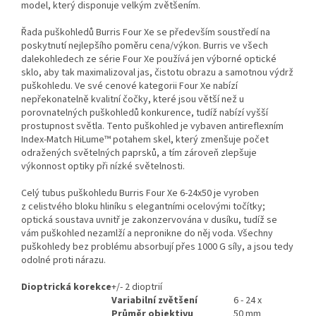
model, který disponuje velkým zvětšením.
Řada puškohledů Burris Four Xe se především soustředí na
poskytnutí nejlepšího poměru cena/výkon. Burris ve všech
dalekohledech ze série Four Xe používá jen výborné optické
sklo, aby tak maximalizoval jas, čistotu obrazu a samotnou výdrž
puškohledu. Ve své cenové kategorii Four Xe nabízí
nepřekonatelně kvalitní čočky, které jsou větší než u
porovnatelných puškohledů konkurence, tudíž nabízí vyšší
prostupnost světla. Tento puškohled je vybaven antireflexním
Index-Match HiLume™ potahem skel, který zmenšuje počet
odražených světelných paprsků, a tím zároveň zlepšuje
výkonnost optiky při nízké světelnosti.
Celý tubus puškohledu Burris Four Xe 6-24x50 je vyroben
z celistvého bloku hliníku s elegantními ocelovými točítky;
optická soustava uvnitř je zakonzervována v dusíku, tudíž se
vám puškohled nezamlží a nepronikne do něj voda. Všechny
puškohledy bez problému absorbují přes 1000 G síly, a jsou tedy
odolné proti nárazu.
Dioptrická korekce
+/- 2 dioptrií
Variabilní zvětšení
6 - 24 x
Průměr objektivu
50 mm