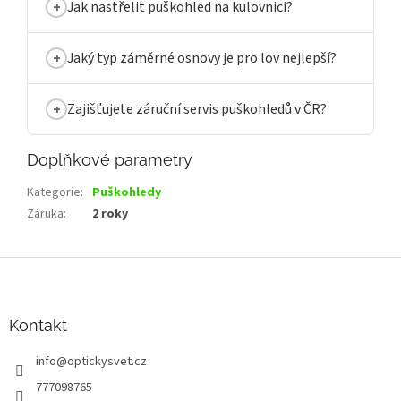
Jak nastřelit puškohled na kulovnici?
Jaký typ záměrné osnovy je pro lov nejlepší?
Zajišťujete záruční servis puškohledů v ČR?
Doplňkové parametry
Kategorie
:
Puškohledy
Záruka
:
2 roky
Z
á
p
a
Kontakt
t
info
@
optickysvet.cz
í
777098765