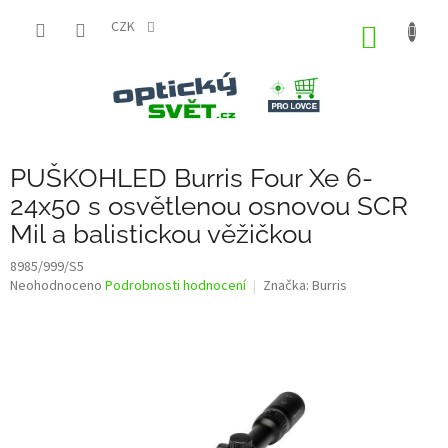
Přejít
na
CZK
NÁKUP
obsah
KOŠÍK
PUŠKOHLED Burris Four Xe 6-
24x50 s osvětlenou osnovou SCR
Mil a balistickou věžičkou
8985/999/S5
Průměrné
Neohodnoceno
Podrobnosti hodnocení
Značka:
Burris
hodnocení
produktu
je
0,0
z
5
hvězdiček.