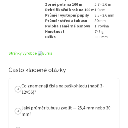
Zorné pole na 100 m
5.7 - 1.6 m
Rektifikační krok na 100 m
1.0 cm
Průměr výstupní pupily
8.5 - 2.6 mm
Průměr středu tubusu
30 mm
Poloha záměrné osnovy
1. rovina
Hmotnost
748 g
Délka
383 mm
Stránky výrobce
Často kladené otázky
Co znamenají čísla na puškohledu (např. 3-
12×56)?
Jaký průměr tubusu zvolit — 25,4 mm nebo 30
mm?