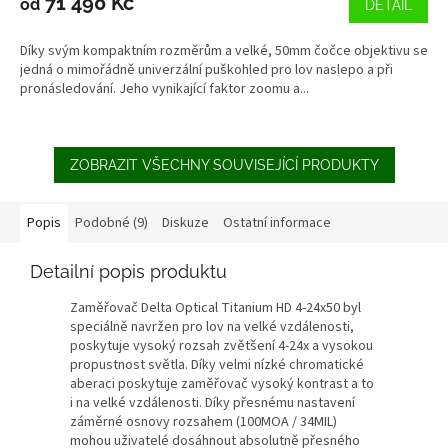
71 490 Kč
od
DETAIL
Díky svým kompaktním rozměrům a velké, 50mm čočce objektivu se
jedná o mimořádně univerzální puškohled pro lov naslepo a při
pronásledování. Jeho vynikající faktor zoomu a...
ZOBRAZIT VŠECHNY SOUVISEJÍCÍ PRODUKTY
Popis
Podobné (9)
Diskuze
Ostatní informace
Detailní popis produktu
Zaměřovač Delta Optical Titanium HD 4-24x50 byl
speciálně navržen pro lov na velké vzdálenosti,
poskytuje vysoký rozsah zvětšení 4-24x a vysokou
propustnost světla. Díky velmi nízké chromatické
aberaci poskytuje zaměřovač vysoký kontrast a to
i na velké vzdálenosti. Díky přesnému nastavení
záměrné osnovy rozsahem (100MOA / 34MIL)
mohou uživatelé dosáhnout absolutně přesného