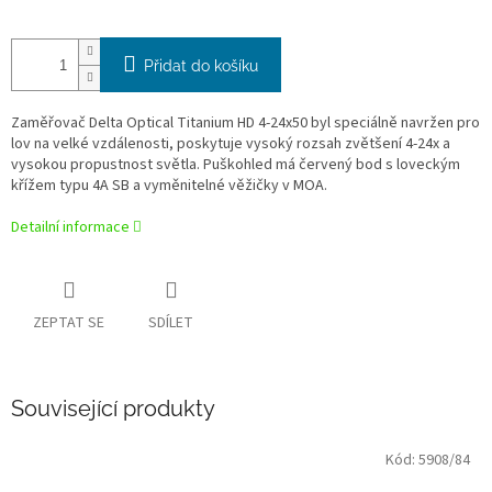
Přidat do košíku
Zaměřovač Delta Optical Titanium HD 4-24x50 byl speciálně navržen pro
lov na velké vzdálenosti, poskytuje vysoký rozsah zvětšení 4-24x a
vysokou propustnost světla. Puškohled má červený bod s loveckým
křížem typu 4A SB a vyměnitelné věžičky v MOA.
Detailní informace
ZEPTAT SE
SDÍLET
Související produkty
Kód:
5908/84