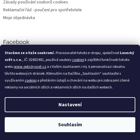
Zásady používání souborů cookies
Reklamační řád - poučení pro spotřebitele
Moje objednávka
Facebook
Staráme se o Vaše soukromí.
Provozovatel tohoto e-shopu, společnost
Lovecký
svět s.r.o.
, IČ: 02802481, používá soubory
cookies
k zajištění funkčnosti tohoto
webu
www.optickysvet.cz
a s Vašim souhlasem i mj. k personalizaci obsahu
Loveckýsvět.cz
těchto webových stránek. Kliknutím na tlačítko „Souhlasím“ souhlasíte s
využívaním
cookies
a předáním údajů o chování na webu pro zobrazení cílené
reklamy na sociálních sítích a reklamních sítích na dalších webech.
Nastavení
Vytvořil Shoptet
Copyright 2026
Optický svět
. Všechna práva vyhrazena.
Souhlasím