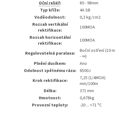
Oční reliéf
:
80 - 98mm
Typ kříže:
4A SB
Voděodolnost:
0,3 kg/cm2
Rozsah vertikální
100MOA
rektifikace:
Rozsah horizontální
100MOA
rektifikace:
Boční ostření (10 m
Regulovatelná paralaxa:
- ∞)
Plnění dusíkem:
Ano
Odolnost zpětnému rázu:
6500J
7,25 (1/4MOA)
Krok rektifikace:
mm/100m
Délka:
371 mm
Hmotnost:
0,678kg
Provozní teploty:
-20 ... +71 °C