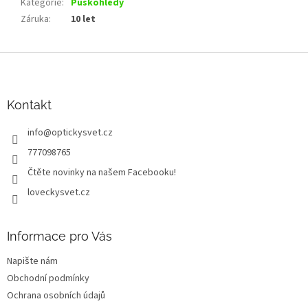
Kategorie
:
Puškohledy
Záruka
:
10 let
Z
á
p
a
Kontakt
t
info
@
optickysvet.cz
í
777098765
Čtěte novinky na našem Facebooku!
loveckysvet.cz
Informace pro Vás
Napište nám
Obchodní podmínky
Ochrana osobních údajů