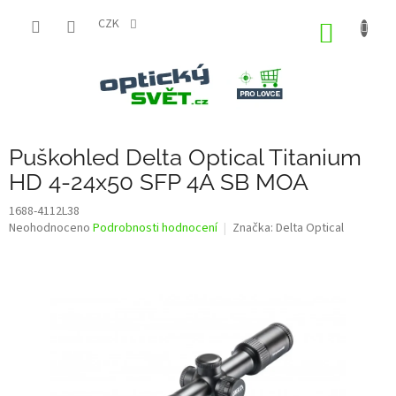
Přejít
na
CZK
NÁKUP
obsah
KOŠÍK
Puškohled Delta Optical Titanium
HD 4-24x50 SFP 4A SB MOA
1688-4112L38
Průměrné
Neohodnoceno
Podrobnosti hodnocení
Značka:
Delta Optical
hodnocení
produktu
je
0,0
z
5
hvězdiček.