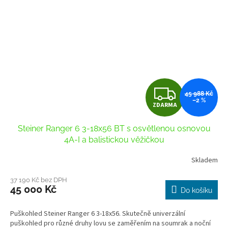
Z
45 988 Kč
–2 %
ZDARMA
D
Steiner Ranger 6 3-18x56 BT s osvětlenou osnovou
A
4A-I a balistickou věžičkou
R
Skladem
M
37 190 Kč bez DPH
45 000 Kč
Do košíku
A
Puškohled Steiner Ranger 6 3-18x56. Skutečně univerzální
puškohled pro různé druhy lovu se zaměřením na soumrak a noční