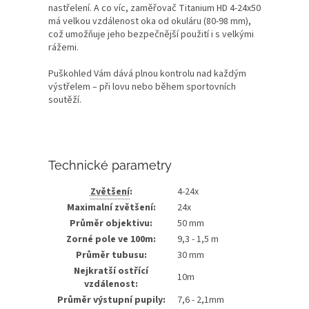
nastřelení. A co víc, zaměřovač Titanium HD 4-24x50
má velkou vzdálenost oka od okuláru (80-98 mm),
což umožňuje jeho bezpečnější použití i s ​​velkými
rážemi.
Puškohled Vám dává plnou kontrolu nad každým
výstřelem – při lovu nebo během sportovních
soutěží.
Technické parametry
Zvětšení
:
4-24x
Maximalní zvětšení:
24x
Průměr objektivu:
50 mm
Zorné pole ve 100m:
9,3 - 1,5 m
Průměr tubusu:
30 mm
Nejkratší ostřící
10m
vzdálenost:
Průměr výstupní pupily:
7,6 - 2,1mm