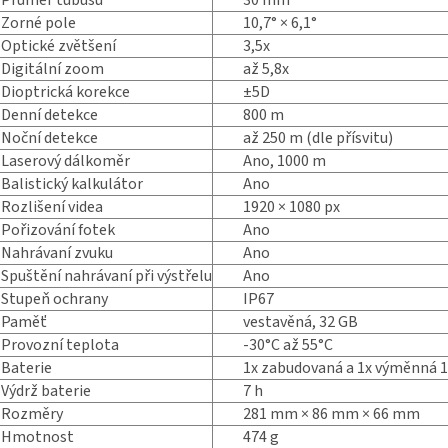
Průměr tubusu
30 mm
Zorné pole
10,7° × 6,1°
Optické zvětšení
3,5x
Digitální zoom
až 5,8x
Dioptrická korekce
±5D
Denní detekce
800 m
Noční detekce
až 250 m (dle přísvitu)
Laserový dálkoměr
Ano, 1000 m
Balistický kalkulátor
Ano
Rozlišení videa
1920 × 1080 px
Pořizování fotek
Ano
Nahrávaní zvuku
Ano
Spuštění nahrávaní při výstřelu
Ano
Stupeň ochrany
IP67
Paměť
vestavěná, 32 GB
Provozní teplota
-30°C až 55°C
Baterie
1x zabudovaná a 1x výměnná 
Výdrž baterie
7 h
Rozměry
281 mm × 86 mm × 66 mm
Hmotnost
474 g