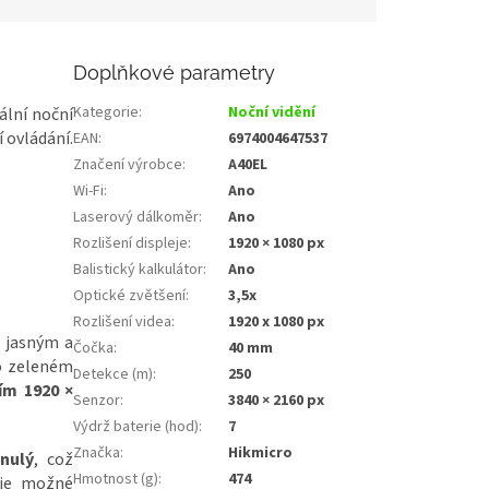
Doplňkové parametry
Kategorie
:
Noční vidění
ální noční
í ovládání.
EAN
:
6974004647537
Značení výrobce
:
A40EL
Wi-Fi
:
Ano
Laserový dálkoměr
:
Ano
Rozlišení displeje
:
1920 × 1080 px
Balistický kalkulátor
:
Ano
Optické zvětšení
:
3,5x
Rozlišení videa
:
1920 x 1080 px
 jasným a
Čočka
:
40 mm
o zeleném
Detekce (m)
:
250
ním
1920 ×
Senzor
:
3840 × 2160 px
Výdrž baterie (hod)
:
7
Značka
:
Hikmicro
nulý
, což
Hmotnost (g)
:
474
 je možné