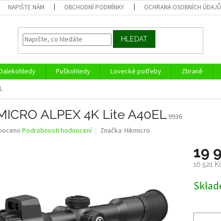
NAPIŠTE NÁM
OBCHODNÍ PODMÍNKY
OCHRANA OSOBNÍCH ÚDAJ
HLEDAT
Dalekohledy
Puškohledy
Lovecké potřeby
Zbraně
L
MICRO ALPEX 4K Lite A40EL
9936
né
noceno
Podrobnosti hodnocení
Značka:
Hikmicro
ní
19 
u
16 521 
Měrná
Skla
cena:
ek.