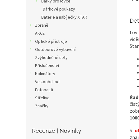
Popi
Dárky pro lovce
Dárkové poukazy
Baterie a nabíječky XTAR
Det
Zbraně
Lov 
AKCE
vidě
Optické přístroje
Stan
Outdoorové vybavení
Zvýhodněné sety
Příslušenství
Kolimátory
Velkoobchod
Fotopasti
Řad
Střelivo
čis
Značky
zobr
1080
S
o
Recenze | Novinky
zn