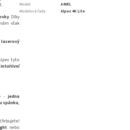
Model
:
A40EL
ě.
Modelová řada
:
Alpex 4K Lite
ovky
. Díky
vám však
laserový
lpex tyto
ntuitivní
e
-
jedna
u spánku
,
třebujete!
ight
nebo