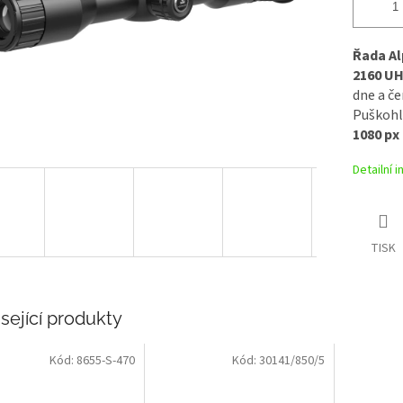
Řada Al
2160 U
dne a č
Puškohl
1080 px
Detailní 
TISK
sející produkty
Kód:
8655-S-470
Kód:
30141/850/5