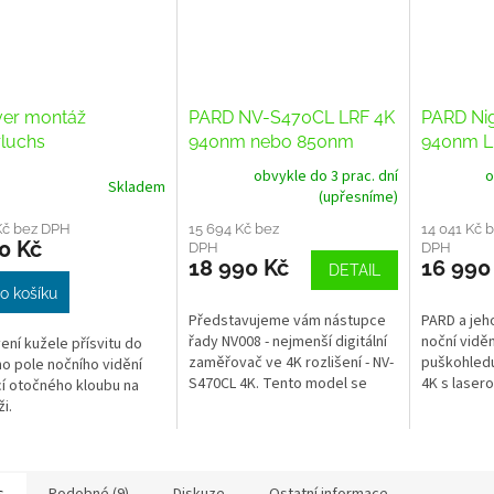
er montáž
PARD NV-S470CL LRF 4K
PARD Nig
rluchs
940nm nebo 850nm
940nm L
obvykle do 3 prac. dní
o
Skladem
rné
(upřesníme)
cení
ktu
Kč bez DPH
15 694 Kč bez
14 041 Kč 
0 Kč
DPH
DPH
18 990 Kč
16 990
DETAIL
o košíku
Představujeme vám nástupce
PARD a jeho
ček.
řady NV008 - nejmenší digitální
noční viděn
ení kužele přísvitu do
zaměřovač ve 4K rozlišení - NV-
puškohledu
o pole nočního vidění
S470CL 4K. Tento model se
4K s lase
 otočného kloubu na
vyznačuje integrovaným
balistický
i.
dálkoměrem (LRF) a...
kalkulátor
multifunkční