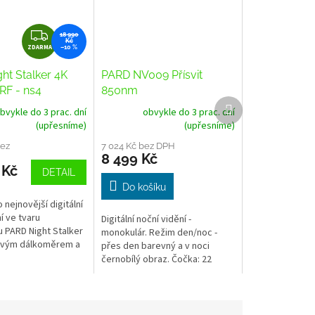
Z
18 990
Kč
ZDARMA
D
–10 %
A
ht Stalker 4K
PARD NV009 Přísvit
R
RF - ns4
850nm
M
Další
bvykle do 3 prac. dní
obvykle do 3 prac. dní
produkt
A
(upřesníme)
(upřesníme)
bez
7 024 Kč bez DPH
8 499 Kč
 Kč
DETAIL
Do košíku
 nejnovější digitální
í ve tvaru
Digitální noční vidění -
 PARD Night Stalker
monokulár. Režim den/noc -
rovým dálkoměrem a
přes den barevný a v noci
m
černobílý obraz. Čočka: 22
em. Jedná se o
mm. Detekční vzdálenost: 350
...
m. Optické zvětšení: 4,7x....