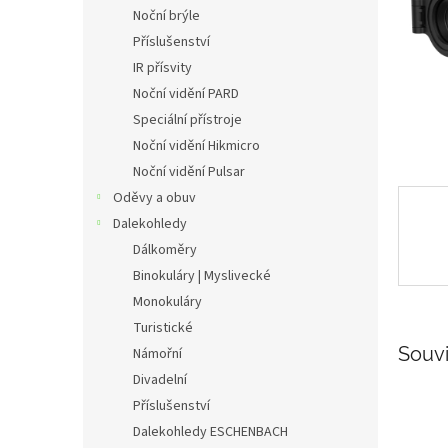
n
Noční brýle
e
Příslušenství
l
IR přísvity
Noční vidění PARD
Speciální přístroje
Noční vidění Hikmicro
Noční vidění Pulsar
Oděvy a obuv
Dalekohledy
Dálkoměry
Binokuláry | Myslivecké
Monokuláry
Turistické
Souvi
Námořní
Divadelní
Příslušenství
Dalekohledy ESCHENBACH