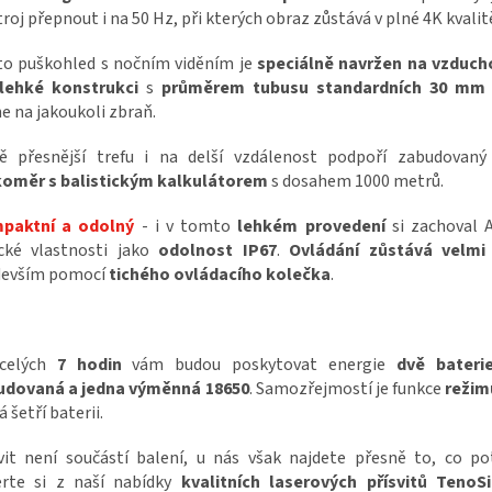
troj přepnout i na 50 Hz, při kterých obraz zůstává v plné 4K kvalit
to puškohled s nočním viděním je
speciálně navržen na vzduch
lehké konstrukci
s
průměrem tubusu
standardní
ch 30 mm
e na jakoukoli zbraň.
tě přesnější trefu i na delší vzdálenost podpoří zabudovaný
koměr s balistickým kalkulátorem
s dosahem 1000 metrů.
paktní a odolný
- i v tomto
lehkém provedení
si zachoval A
ické vlastnosti jako
odolnost IP67
.
Ovládání zůstává velmi i
devším pomocí
tichého ovládacího kolečka
.
celých
7 hodin
vám budou poskytovat energie
dvě bateri
udovaná a jedna výměnná 18650
. Samozřejmostí je funkce
režim
á šetří baterii.
vit není součástí balení, u nás však najdete přesně to, co po
erte si z naší nabídky
kvalitních laserových přísvitů TenoS