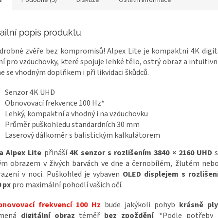
s
Podobné (9)
Diskuze
Ostatní informace
ailní popis produktu
drobné zvěře bez kompromisů! Alpex Lite je kompaktní 4K digit
ní pro vzduchovky, které spojuje lehké tělo, ostrý obraz a intuitivn
e se vhodným doplňkem i při likvidaci škůdců.
Senzor 4K UHD
Obnovovací frekvence 100 Hz*
Lehký, kompaktní a vhodný i na vzduchovku
Průměr puškohledu standardních 30 mm
Laserový dálkoměr s balistickým kalkulátorem
a Alpex Lite
přináší
4K senzor s rozlišením 3840 × 2160 UHD
s
tým obrazem v živých barvách ve dne a černobílém, žlutém neb
azení v noci. Puškohled je vybaven
OLED displejem s rozliše
 px
pro maximální pohodlí vašich očí.
bnovovací frekvencí 100 Hz
bude jakýkoli pohyb
krásně ply
amená
digitální obraz
téměř
bez zpoždění
. *Podle potřeby