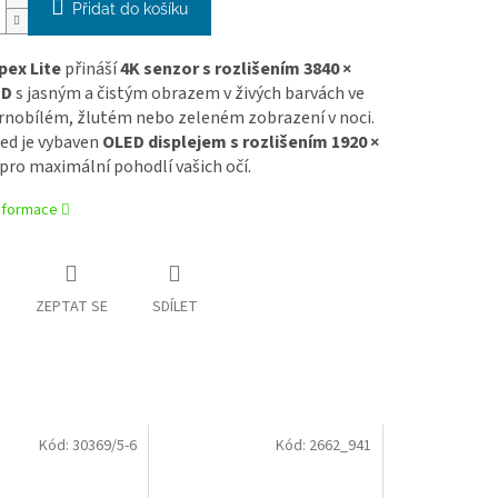
Přidat do košíku
pex Lite
přináší
4K senzor s rozlišením 3840 ×
HD
s jasným a čistým obrazem v živých barvách ve
ernobílém, žlutém nebo zeleném zobrazení v noci.
ed je vybaven
OLED displejem s rozlišením
1920 ×
pro maximální pohodlí vašich očí.
informace
ZEPTAT SE
SDÍLET
Kód:
30369/5-6
Kód:
2662_941