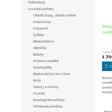
Puškohledy
Lovecké potřeby
Chladící boxy, chladící skříně
Vzduchovky
Weav
Fotopasti
Lase
Svítilny
Meteostanice
Průmě
hodno
Vábničky
produ
1 405 
Batohy
1 70
je
Krmení a vnadění
4,5
z
D
Autodoplňky
5
Maskování pro lov a foto
hvězdi
Nastav
Nože
zornéh
Sekery a mačety
pomocí
montáž
Posedy
Kynologické potřeby
Střelecké pomůcky