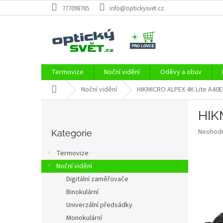
Přejít
777098765
info@optickysvet.cz
na
obsah
Termovize
Noční vidění
Oděvy a obuv
Domů
Noční vidění
HIKMICRO ALPEX 4K Lite A40E
P
HIK
o
Přeskočit
s
Průměr
Neohod
kategorie
Kategorie
t
hodnoce
r
produkt
Termovize
a
je
Noční vidění
0,0
n
z
Digitální zaměřovače
n
5
í
Binokulární
hvězdič
p
Univerzální předsádky
a
Monokulární