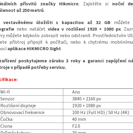
ginálních přísvitů značky Hikmicro
. Zajistěte si
noční de
álenost až 250 metrů
.
ky
vestavěnému úložišti s kapacitou až 32 GB
můžete p
ografie
nebo natáčet
videa v rozlišení 1920 × 1080 px
. Za
ry můžete kdykoliv zobrazit nebo odstranit. Prostřednictvím U
ete přístroj připojit k počítači, nebo k chytrému mobilnímu
ocí
aplikace HIKMICRO Sight
.
zařízení poskytujeme záruku 3 roky a garanci zapůjčení n
troje v případě potřeby servisu.
ifikace:
Wi-fi
Ano
Senzor
3840 × 2160 px
Rozlišení displeje
1920 × 1080 px
Obnovovací frekvence
100 Hz (Full HD) / 50 Hz (4K)
Čočka
40 mm
Clona
F2.0