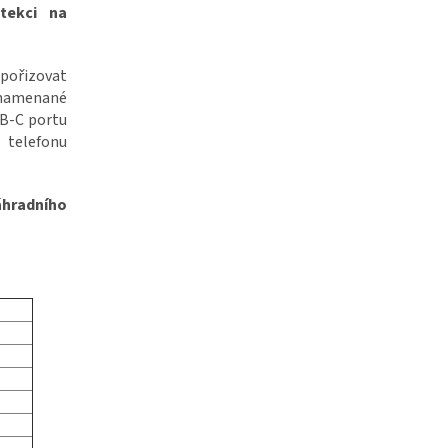
tekci na
ořizovat
znamenané
SB-C portu
 telefonu
áhradního