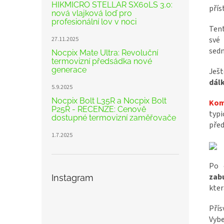
HIKMICRO STELLAR SX60LS 3.0:
přís
nová vlajková loď pro
profesionální lov v noci
Ten
své
27.11.2025
sedn
Nocpix Mate Ultra: Revoluční
termovizní předsádka nové
generace
Ješ
dál
5.9.2025
Nocpix Bolt L35R a Nocpix Bolt
Kom
P25R - RECENZE: Cenově
typ
dostupné termovizní zaměřovače
pře
1.7.2025
Po 
zab
Instagram
kter
Přís
Vyb