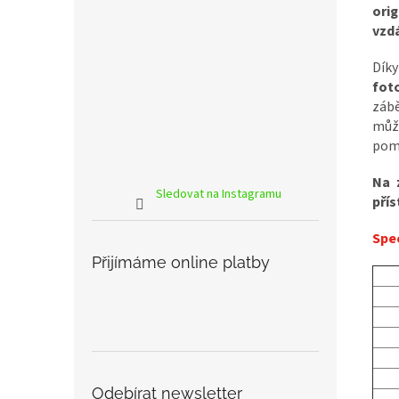
ori
vzd
Dí
fot
zábě
můž
pom
Na 
Sledovat na Instagramu
přís
Spec
Přijímáme online platby
Odebírat newsletter