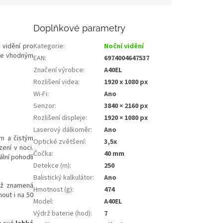
Doplňkové parametry
 vidění pro
Kategorie
:
Noční vidění
 se vhodným
EAN
:
6974004647537
Značení výrobce
:
A40EL
Rozlišení videa
:
1920 x 1080 px
Wi-Fi
:
Ano
Senzor
:
3840 × 2160 px
Rozlišení displeje
:
1920 × 1080 px
Laserový dálkoměr
:
Ano
m a čistým
Optické zvětšení
:
3,5x
ení v noci.
Čočka
:
40 mm
lní pohodlí
Detekce (m)
:
250
Balistický kalkulátor
:
Ano
ož znamená
Hmotnost (g)
:
474
nout i na 50
Model
:
A40EL
Výdrž baterie (hod)
:
7