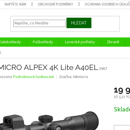
NAPIŠTE NÁM
OBCHODNÍ PODMÍNKY
OCHRANA OSOBNÍCH ÚDAJ
HLEDAT
Dalekohledy
Puškohledy
Lovecké potřeby
Zbraně
L
MICRO ALPEX 4K Lite A40EL
3967
né
noceno
Podrobnosti hodnocení
Značka:
Hikmicro
ní
19 
u
16 521 
Měrná
Skla
cena:
ek.