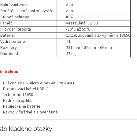
Nahrávaní zvuku
Ano
Spuštění nahrávaní při výstřelu
Ano
Stupeň ochrany
IP67
Paměť
vestavěná, 32 GB
Provozní teplota
-30°C až 55°C
Baterie
1x zabudovaná a 1x výměnná 18650
Výdrž baterie
7 h
Rozměry
281 mm × 86 mm × 66 mm
Hmotnost
474 g
h balení:
Puškohled Hikmicro Alpex 4K Lite A40EL
Propojovací kabel USB-C
1x baterie 18650
Hadřík na optiku
Nabíječka na baterie
Návod v češtině a slovenštině
sto kladené otázky