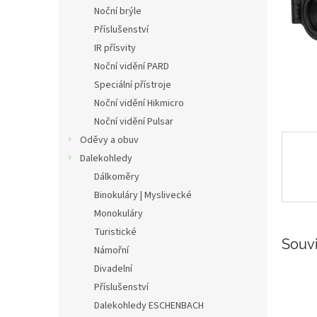
n
Noční brýle
e
Příslušenství
l
IR přísvity
Noční vidění PARD
Speciální přístroje
Noční vidění Hikmicro
Noční vidění Pulsar
Oděvy a obuv
Dalekohledy
Dálkoměry
Binokuláry | Myslivecké
Monokuláry
Turistické
Souvi
Námořní
Divadelní
Příslušenství
Dalekohledy ESCHENBACH