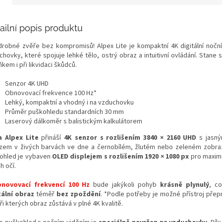
ailní popis produktu
drobné zvěře bez kompromisů! Alpex Lite je kompaktní 4K digitální noční
chovky, které spojuje lehké tělo, ostrý obraz a intuitivní ovládání. Stane
kem i při likvidaci škůdců.
Senzor 4K UHD
Obnovovací frekvence 100 Hz*
Lehký, kompaktní a vhodný i na vzduchovku
Průměr puškohledu standardních 30 mm
Laserový dálkoměr s balistickým kalkulátorem
a Alpex Lite
přináší
4K senzor s rozlišením 3840 × 2160 UHD
s jasný
zem v živých barvách ve dne a černobílém, žlutém nebo zeleném zobraz
ohled je vybaven
OLED displejem s rozlišením
1920 × 1080 px
pro maximá
h očí.
novovací frekvencí 100 Hz
bude jakýkoli pohyb
krásně plynulý
, c
tální obraz
téměř
bez zpoždění
. *Podle potřeby je možné přístroj přep
ři kterých obraz zůstává v plné 4K kvalitě.