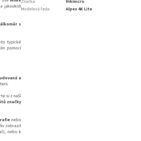
ky své
lehké
Značka
:
Hikmicro
 jakoukoli
Modelová řada
:
Alpex 4K Lite
álkoměr s
yto typické
ím pomocí
udovaná a
terii.
te si z naší
vitů značky
rafie
nebo
iv zobrazit
ači, nebo k