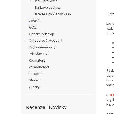
Dárky pro lovce
Dárkové poukazy
Baterie a nabíječky XTAR
Det
Zbraně
Lov 
AKCE
vzdu
doplň
Optické přístroje
Outdoorové vybavení
Zvýhodněné sety
Příslušenství
Kolimátory
Velkoobchod
Řad
Fotopasti
obra
Střelivo
Pušk
vašic
Značky
S
ob
digi
Hz, p
Recenze | Novinky