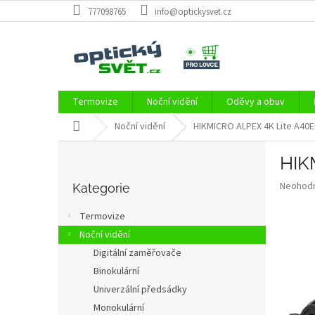
Přejít
777098765
info@optickysvet.cz
na
obsah
Termovize
Noční vidění
Oděvy a obuv
Domů
Noční vidění
HIKMICRO ALPEX 4K Lite A40E
P
HIK
o
Přeskočit
s
Průměr
Neohod
kategorie
Kategorie
t
hodnoce
r
produkt
Termovize
a
je
Noční vidění
0,0
n
z
Digitální zaměřovače
n
5
í
Binokulární
hvězdič
p
Univerzální předsádky
a
Monokulární