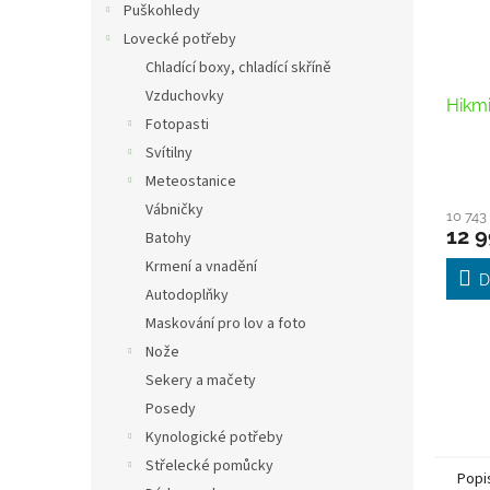
Puškohledy
Lovecké potřeby
Chladící boxy, chladící skříně
Vzduchovky
Hikm
Fotopasti
Svítilny
Meteostanice
Vábničky
10 743
12 9
Batohy
Krmení a vnadění
D
Autodoplňky
Maskování pro lov a foto
Nože
Sekery a mačety
Posedy
Kynologické potřeby
Střelecké pomůcky
Popi