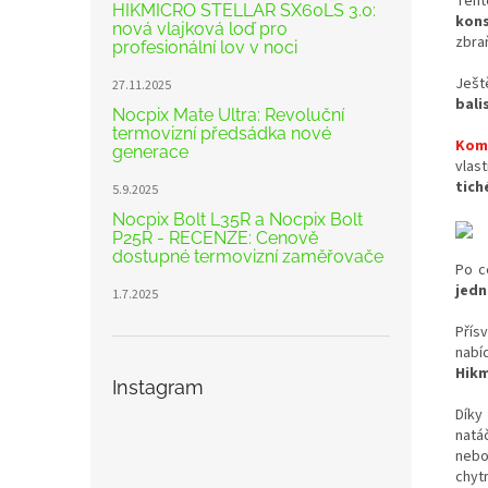
Tent
HIKMICRO STELLAR SX60LS 3.0:
kons
nová vlajková loď pro
zbra
profesionální lov v noci
Ješt
27.11.2025
bali
Nocpix Mate Ultra: Revoluční
termovizní předsádka nové
Kom
generace
vlas
tich
5.9.2025
Nocpix Bolt L35R a Nocpix Bolt
P25R - RECENZE: Cenově
dostupné termovizní zaměřovače
Po c
jedn
1.7.2025
Přísv
nabí
Hikm
Instagram
Díky
natá
nebo
chyt