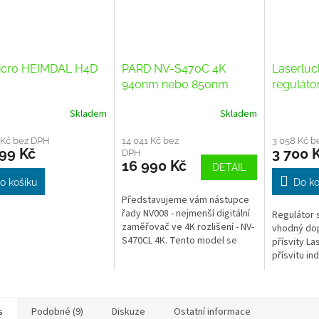
icro HEIMDAL H4D
PARD NV-S470C 4K
Laserluc
940nm nebo 850nm
regulátor
přísvitu
Skladem
Skladem
Průměrné
Průměrné
hodnocení
hodnocení
 Kč bez DPH
produktu
14 041 Kč bez
produktu
3 058 Kč b
99 Kč
3 700 
DPH
je
je
16 990 Kč
DETAIL
3,5
2,7
z
z
o košíku
Do ko
5
5
Představujeme vám nástupce
hvězdiček.
hvězdiček.
řady NV008 - nejmenší digitální
Regulátor 
zaměřovač ve 4K rozlišení - NV-
vhodný dop
S470CL 4K. Tento model se
přísvity La
vyznačuje integrovaným
přísvitu in
přísvitem 940nm nebo...
diodou. Reg
postupná, b
s
Podobné (9)
Diskuze
Ostatní informace