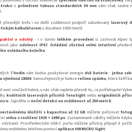
o puškohled s nočním viděním je
speciálně navržen na vzduchovky
. Dí
trukci
s
průměrem tubusu
standardní
ch 30 mm
vám však sedne na
ň.
ě přesnější trefu i na delší vzdálenost podpoří zabudovaný
laserový d
stickým kalkulátorem
s dosahem 1000 metrů.
paktní a odolný
- i v tomto
lehkém provedení
si zachoval Alpex t
tnosti jako
odolnost IP67
.
Ovládání zůstává velmi intuitivní
předevš
ého ovládacího kolečka
.
elých
7 hodin
vám budou poskytovat energie
dvě baterie
-
jedna zab
a výměnná 18650
. Samozřejmostí je funkce
režimu spánku
, která šetří ba
it není součástí balení, u nás však najdete přesně to, co potřebujete! Vyber
dky
kvalitních laserových přísvitů TenoSight
nebo
originálních přís
icro
. Zajistěte si
noční detekci na vzdálenost až 250 metrů
.
vestavěnému úložišti s kapacitou až 32 GB
můžete pořizovat
fotog
čet
videa v rozlišení 1920 × 1080 px
. Zaznamenané záběry můžete kdykol
 odstranit. Prostřednictvím USB-C portu můžete přístroj připojit k počít
rému mobilnímu telefonu pomocí
aplikace HIKMICRO Sight
.