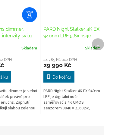
3 748
Kč
–1 %
hs dimmer,
PARD Night Stalker 4K EX
 intenzity svitu
940nm LRF 5,6x ns4e-
Další
70/940/lrf
produkt
Skladem
Skladem
Průměrné
hodnocení
ez DPH
produktu
24 785 Kč bez DPH
Kč
29 990 Kč
je
3,8
z
šíku
Do košíku
5
hvězdiček.
svitu dimmer je velmi
PARD Night Stalker 4K EX 940nm
lňek prvávě pro
LRF je digitální noční
serluchs. Zapnutí
zaměřovač s 4K CMOS
dikují slabou zelenou
senzorem 3840 × 2160 px,
ulace intenzity je
absolutně neviditelným IR
ez přerušení...
přísvitem 940 nm (dosah 350 m)
a odnímatelným...