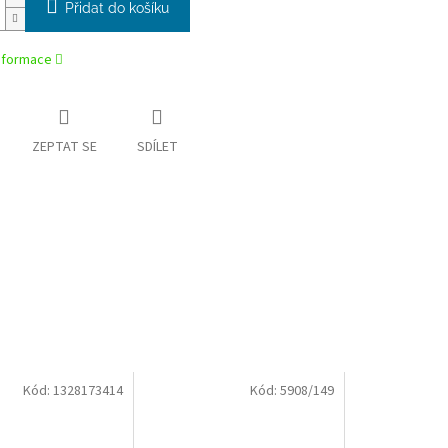
Přidat do košíku
informace
ZEPTAT SE
SDÍLET
Kód:
1328173414
Kód:
5908/149