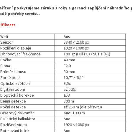
ařízení poskytujeme záruku 3 roky a garanci zapůjčení náhradního p
adě potřeby servisu.
ifikace:
Wi-fi
Ano
Senzor
3840 × 2160 px
Rozlišení displeje
1920 × 1080 px
Obnovovací frekvence
100 Hz (Full HD) / 50 Hz (4K)
Čočka
40 mm
Clona
F2.0
Průměr tubusu
30 mm
Zorné pole
10,7° × 6,1°
Optické zvětšení
3,5x
Digitální zoom
až 5,8x
Dioptrická korekce
±5D
Denní detekce
800 m
Noční detekce
až 250 m (dle přísvitu)
Laserový dálkoměr
Ano, 1000 m
Balistický kalkulátor
Ano
Rozlišení videa
1920 × 1080 px
Pořizování fotek
Ano