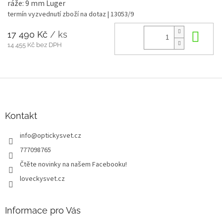
ráže: 9 mm Luger
termín vyzvednutí zboží na dotaz
| 13053/9
17 490 Kč
/ ks
Do 
14 455 Kč bez DPH
Z
á
p
a
Kontakt
t
info
@
optickysvet.cz
í
777098765
Čtěte novinky na našem Facebooku!
loveckysvet.cz
Informace pro Vás