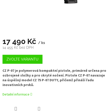
17 490 Kč
/ ks
14 455 Kč bez DPH
Měrná
cena:
ZVOLTE VARIANTU
CZ P-07 je polymerová kompaktní pistole, primárně určena pro
ozbrojené složky a pro skryté nošení. Pistole CZ P-07 navazuje
na úspěšný model CZ 75 P-07 DUTY, přičemž přináší řadu
inovativních prvků.
Detailní informace