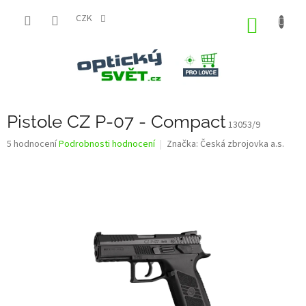
Přejít
na
CZK
NÁKUP
obsah
KOŠÍK
Pistole CZ P-07 - Compact
13053/9
Průměrné
5 hodnocení
Podrobnosti hodnocení
Značka:
Česká zbrojovka a.s.
hodnocení
produktu
je
3,0
z
5
hvězdiček.