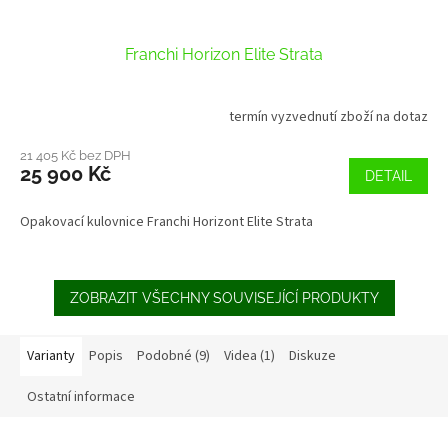
Franchi Horizon Elite Strata
termín vyzvednutí zboží na dotaz
Průměrné
hodnocení
produktu
21 405 Kč bez DPH
25 900 Kč
je
DETAIL
3,7
z
Opakovací kulovnice Franchi Horizont Elite Strata
5
hvězdiček.
ZOBRAZIT VŠECHNY SOUVISEJÍCÍ PRODUKTY
Varianty
Popis
Podobné (9)
Videa (1)
Diskuze
Ostatní informace