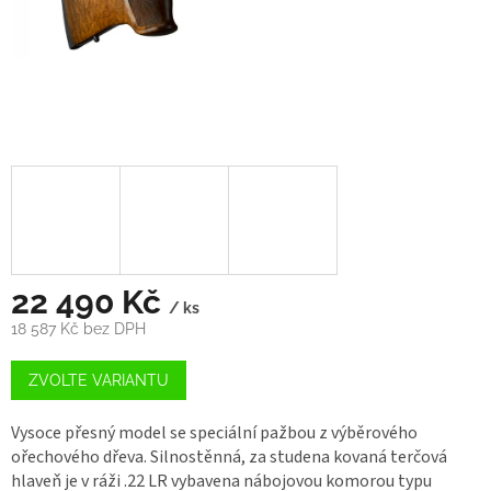
22 490 Kč
/ ks
18 587 Kč bez DPH
Měrná
cena:
ZVOLTE VARIANTU
Vysoce přesný model se speciální pažbou z výběrového
ořechového dřeva. Silnostěnná, za studena kovaná terčová
hlaveň je v ráži .22 LR vybavena nábojovou komorou typu