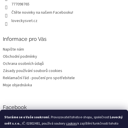
777098765
Čtěte novinky na našem Facebooku!
loveckysvet.cz
Informace pro Vás
Napište nám
Obchodní podmínky
Ochrana osobních údajů
Zásady používání souborů cookies
Reklamační řád - poučení pro spotřebitele
Moje objednávka
Facebook
Staráme se o Vaše soukromí.
Provozovatel tohoto e-shopu, společnost
Lovecký
svět s.r.o.
, IČ: 02802481, používá soubory
cookies
k zajištění funkčnosti tohoto