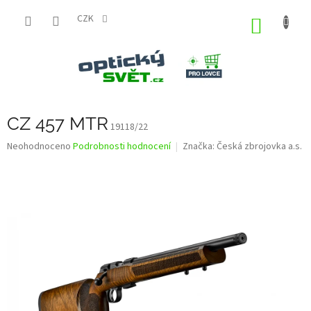
Přejít
na
CZK
NÁKUP
obsah
KOŠÍK
CZ 457 MTR
19118/22
Průměrné
Neohodnoceno
Podrobnosti hodnocení
Značka:
Česká zbrojovka a.s.
hodnocení
produktu
je
0,0
z
5
hvězdiček.