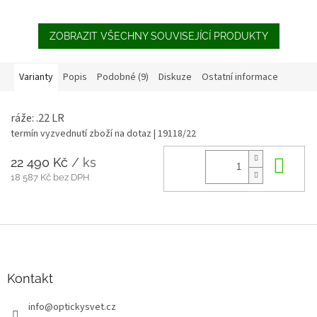
ZOBRAZIT VŠECHNY SOUVISEJÍCÍ PRODUKTY
Varianty
Popis
Podobné (9)
Diskuze
Ostatní informace
ráže: .22 LR
termín vyzvednutí zboží na dotaz
| 19118/22
22 490 Kč
/ ks
Do 
18 587 Kč bez DPH
Z
á
p
a
Kontakt
t
info
@
optickysvet.cz
í