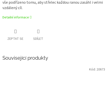
vše podřízeno tomu, aby střelec každou ranou zasáhl i velmi
vzdálený cíl.
Detailní informace
ZEPTAT SE
SDÍLET
Související produkty
Kód:
20673