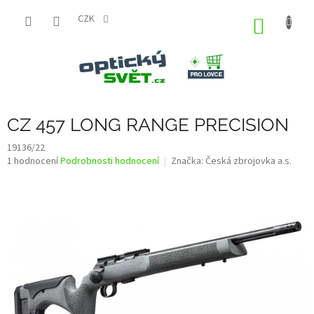
Přejít
na
CZK
NÁKUP
obsah
KOŠÍK
CZ 457 LONG RANGE PRECISION
19136/22
Průměrné
1 hodnocení
Podrobnosti hodnocení
Značka:
Česká zbrojovka a.s.
hodnocení
produktu
je
5,0
z
5
hvězdiček.