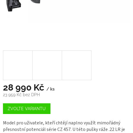
28 990 Kč
/ ks
23 959 Kč bez DPH
Měrná
cena:
ZVOLTE VARIANTU
Model pro uživatele, kteří chtějí naplno využít mimořádný
přesnostní potenciál série CZ 457. U této pušky ráže .22 LR je