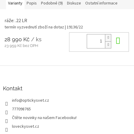
Varianty
Popis
Podobné (9)
Diskuze
Ostatní informace
ráže: .22 LR
termín vyzvednutí zboží na dotaz
| 19136/22
28 990 Kč
/ ks
Do 
23 959 Kč bez DPH
Z
á
p
a
Kontakt
t
info
@
optickysvet.cz
í
777098765
Čtěte novinky na našem Facebooku!
loveckysvet.cz