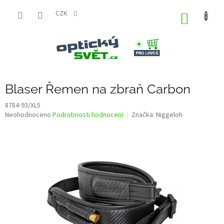
Přejít
na
CZK
NÁKUP
obsah
KOŠÍK
Blaser Řemen na zbraň Carbon
8784-93/XL5
Průměrné
Neohodnoceno
Podrobnosti hodnocení
Značka:
Niggeloh
hodnocení
produktu
je
0,0
z
5
hvězdiček.