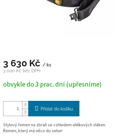
3 630 Kč
/ ks
3 000 Kč bez DPH
Měrná
obvykle do 3 prac. dní (upřesníme)
cena:
Přidat do košíku
Stylový řemen na zbraň se vzhledem uhlíkových vláken.
Řemen, který má něco do sebe!