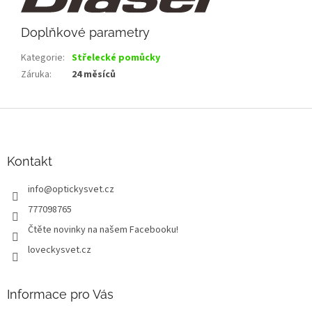
Doplňkové parametry
Kategorie
:
Střelecké pomůcky
Záruka
:
24 měsíců
Z
á
p
a
Kontakt
t
info
@
optickysvet.cz
í
777098765
Čtěte novinky na našem Facebooku!
loveckysvet.cz
Informace pro Vás