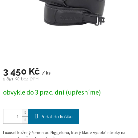
3 450 Kč
/ ks
2 851 Kč bez DPH
Měrná
obvykle do 3 prac. dní (upřesníme)
cena:
Přidat do košíku
Luxusní kožený řemen od Niggelohu, který klade vysoké nároky na