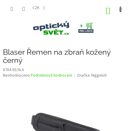
Přejít
na
CZK
NÁKUP
obsah
KOŠÍK
Blaser Řemen na zbraň kožený
černý
8784-93/XL4
Průměrné
Neohodnoceno
Podrobnosti hodnocení
Značka:
Niggeloh
hodnocení
produktu
je
0,0
z
5
hvězdiček.