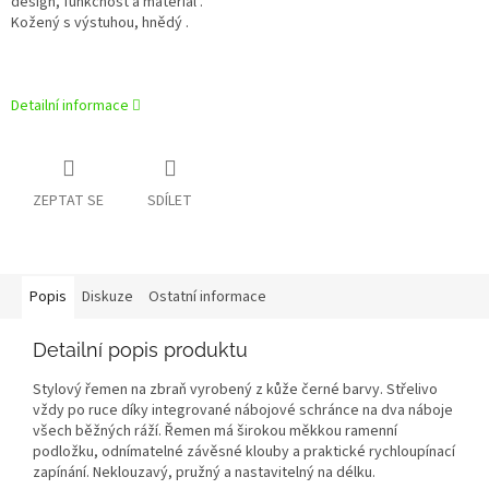
design, funkčnost a materiál .
Kožený s výstuhou, hnědý .
Detailní informace
ZEPTAT SE
SDÍLET
Popis
Diskuze
Ostatní informace
Detailní popis produktu
Stylový řemen na zbraň vyrobený z kůže černé barvy. Střelivo
vždy po ruce díky integrované nábojové schránce na dva náboje
všech běžných ráží. Řemen má širokou měkkou ramenní
podložku, odnímatelné závěsné klouby a praktické rychloupínací
zapínání. Neklouzavý, pružný a nastavitelný na délku.