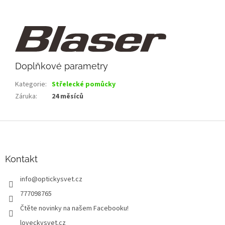
Doplňkové parametry
Kategorie
:
Střelecké pomůcky
Záruka
:
24 měsíců
Z
á
p
a
Kontakt
t
info
@
optickysvet.cz
í
777098765
Čtěte novinky na našem Facebooku!
loveckysvet.cz