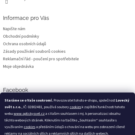
Informace pro Vás
Napište nám
Obchodní podmínky
Ochrana osobních údajů
Zásady používání souborů cookies
Reklamační řád - poučení pro spotřebitele
Moje objednávka
Facebook
Staráme se o Vaše soukromí.
Provozovatel tohoto e-shopu, společnost
Lovecký
svět s.r.o.
, IČ: 02802481, používá soubory
cookies
k zajištění funkčnosti tohoto
webu
www.optickysvet.cz
a s Vašim souhlasem i mj. k personalizaci obsahu
Loveckýsvět.cz
těchto webových stránek. Kliknutím na tlačítko „Souhlasím“ souhlasíte s
využívaním
cookies
a předáním údajů o chování na webu pro zobrazení cílené
reklamy na sociálních sítích a reklamních sítích na dalších webech.