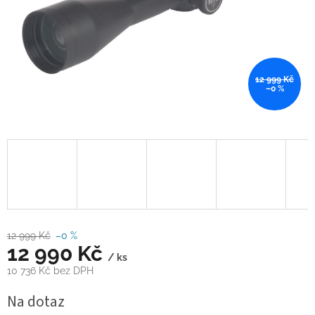
12 999 Kč
–0 %
12 999 Kč
–0 %
12 990 Kč
/ ks
10 736 Kč bez DPH
Měrná
Na dotaz
cena: