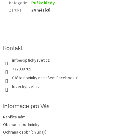
Kategorie
:
Puškohledy
Záruka
:
24 měsíců
Z
á
p
a
Kontakt
t
info
@
optickysvet.cz
í
777098765
Čtěte novinky na našem Facebooku!
loveckysvet.cz
Informace pro Vás
Napište nám
Obchodní podmínky
Ochrana osobních údajů