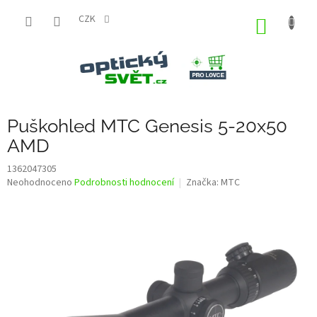
Přejít
na
CZK
NÁKUP
obsah
KOŠÍK
Puškohled MTC Genesis 5-20x50
AMD
1362047305
Průměrné
Neohodnoceno
Podrobnosti hodnocení
Značka:
MTC
hodnocení
produktu
je
0,0
z
5
hvězdiček.