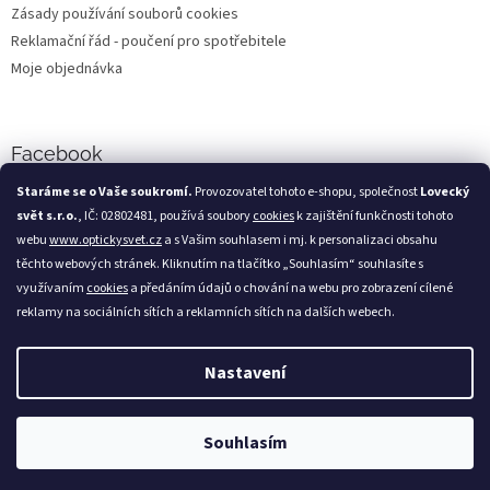
Zásady používání souborů cookies
Reklamační řád - poučení pro spotřebitele
Moje objednávka
Facebook
Staráme se o Vaše soukromí.
Provozovatel tohoto e-shopu, společnost
Lovecký
svět s.r.o.
, IČ: 02802481, používá soubory
cookies
k zajištění funkčnosti tohoto
webu
www.optickysvet.cz
a s Vašim souhlasem i mj. k personalizaci obsahu
Loveckýsvět.cz
těchto webových stránek. Kliknutím na tlačítko „Souhlasím“ souhlasíte s
využívaním
cookies
a předáním údajů o chování na webu pro zobrazení cílené
reklamy na sociálních sítích a reklamních sítích na dalších webech.
Nastavení
Vytvořil Shoptet
Copyright 2026
Optický svět
. Všechna práva vyhrazena.
Souhlasím