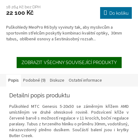
18 264 Kč bez DPH
22 100 Kč
Do košíku
Puškohledy MeoPro R6 byly vyvinuty tak, aby myslivcům a
sportovním střelcům poskytly kombinaci kvalitní optiky, 30mm
tubus, oblíbené osnovy a šestinásobný rozsah...
ZOBRAZIT VŠECHNY SOUVISEJÍCÍ PRODUKTY
Popis
Podobné (9)
Diskuze
Ostatní informace
Detailní popis produktu
Puškohled MTC Genesis 5-20x50 se záměrným křížem AMD
umístěným ve druhé ohniskové rovině. Podsvícení kříže v
červené barvě s možností regulace v 11 krocích, boční regulace
paralaxy. Tubus z tvrzeného hliníku o průměru 30mm, vodotěsný,
nárazuvzdorný plněno dusíkem. Součástí balení jsou i krytky
Butler Creek.