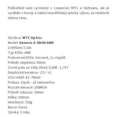
Puškohled není vyrobený v cooperaci MTC a Optisanu, ale je
vyráběn v Koreji a nabízí neuvěřitelný iptický výkon, za relativně
nízkou cenu.
Výrobce:
MTC Optics
Model:
Genesis 5-20x50 AMD
Zvětšení: 5-20x
Typ kříže: AMD
Podsvícení kříže: červené, 11 stupňů
Průměr objektivu: 50mm
Zorné pole ve 100y (91m): 5,608 - 1,737
Dioptrická korekce: -2.5 / +2
Oční reliéf: 83 -76mm
Pralaxa: 10yds - až nekonečno
Rozsah elevace: 100MOA
Průměr tubusus: 30mm
Délka: 358mm
Hmotnost: 720g
Barva: černá
Záruka: 2 roky