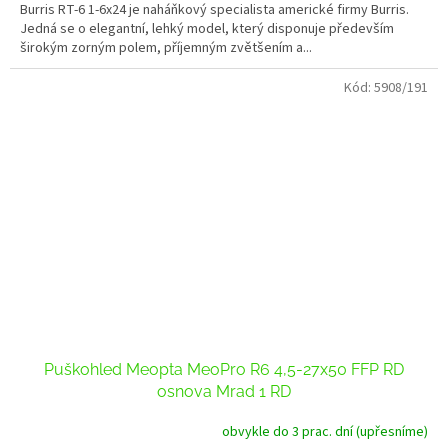
z
Burris RT-6 1-6x24 je naháňkový specialista americké firmy Burris.
5
Jedná se o elegantní, lehký model, který disponuje především
hvězdiček.
širokým zorným polem, příjemným zvětšením a...
Kód:
5908/191
Puškohled Meopta MeoPro R6 4,5-27x50 FFP RD
osnova Mrad 1 RD
obvykle do 3 prac. dní (upřesníme)