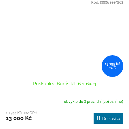
Kód:
8985/999/S63
13 195 Kč
–1 %
Puškohled Burris RT-6 1-6x24
obvykle do 3 prac. dní (upřesníme)
Průměrné
hodnocení
produktu
10 744 Kč bez DPH
13 000 Kč
je
Do košíku
1,0