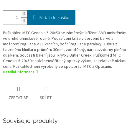
Přidat do košíku
Puškohled MTC Genesis 5-20x50 se záměrným křížem AMD umístěným
ve druhé ohniskové rovině. Podsvícení kříže v červené barvě s
možností regulace v 11 krocích, boční regulace paralaxy. Tubus z
tvrzeného hliníku o průměru 30mm, vodotěsný, nárazuvzdorný plněno
dusíkem. Součástí balení jsou i krytky Butler Creek. Puškohled MTC
Genesis 5-20x50 nabízí neuvěřitelný optický výkon, za relativně nízkou
cenu. Puškohled není vyrobený ve spolupráci MTC a Optisanu.
Detailní informace
ZEPTAT SE
SDÍLET
Související produkty