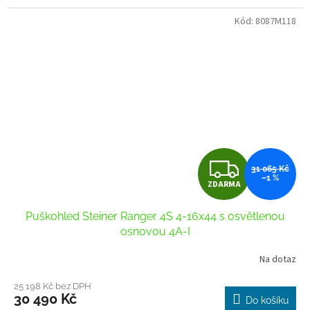
Kód:
8087M118
Z
31 065 Kč
–1 %
ZDARMA
D
Puškohled Steiner Ranger 4S 4-16x44 s osvětlenou
A
osnovou 4A-I
R
Na dotaz
M
25 198 Kč bez DPH
30 490 Kč
Do košíku