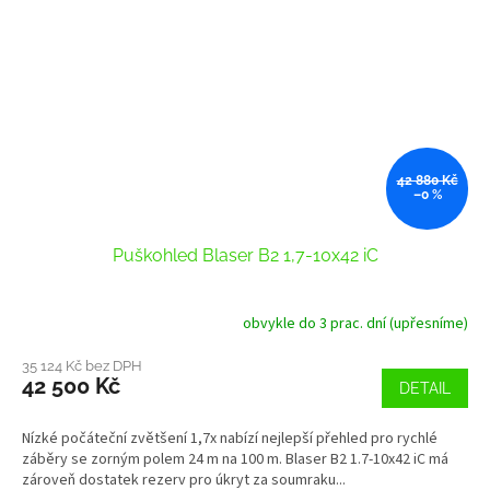
42 880 Kč
–0 %
Puškohled Blaser B2 1,7-10x42 iC
obvykle do 3 prac. dní (upřesníme)
35 124 Kč bez DPH
42 500 Kč
DETAIL
Nízké počáteční zvětšení 1,7x nabízí nejlepší přehled pro rychlé
záběry se zorným polem 24 m na 100 m. Blaser B2 1.7-10x42 iC má
zároveň dostatek rezerv pro úkryt za soumraku...