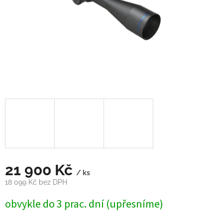
21 900 Kč
/ ks
18 099 Kč bez DPH
Měrná
obvykle do 3 prac. dní (upřesníme)
cena: