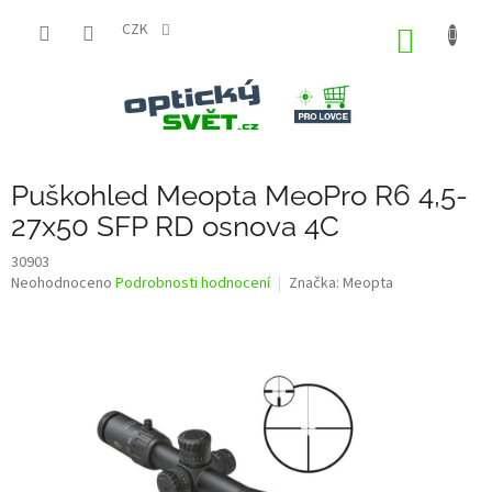
Přejít
na
CZK
NÁKUP
obsah
KOŠÍK
Puškohled Meopta MeoPro R6 4,5-
27x50 SFP RD osnova 4C
30903
Průměrné
Neohodnoceno
Podrobnosti hodnocení
Značka:
Meopta
hodnocení
produktu
je
0,0
z
5
hvězdiček.