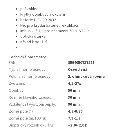
puškohled
krytky objektivu a okuláru
baterie Li 3V CR 2032
klíč pro krytku baterie, rektifikaci
imbus klíč 1,3 pro nastavení ZEROSTOP
optická utěrka
návod k použití
Technické parametry
EAN
:
8594050737228
Typ záměrné osnovy
:
Osvětlená
Poloha záměrné osnovy
:
2. ohnisková rovina
Zvětšení
:
4,5-27x
Objektiv
:
50 mm
Rozměr hlavního tubusu
:
30 mm
Vzdálenost výstupní pupily
:
90 mm
Zorné pole (°)
:
4,2-0,70
Zorné pole (m/100m)
:
7,3-1,2
Dioptrický rozsah okuláru
:
+2,0/-2,0 D