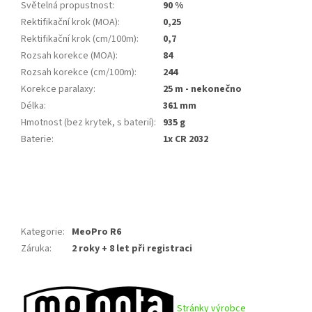
Světelná propustnost
:
90 %
Rektifikační krok (MOA)
:
0,25
Rektifikační krok (cm/100m)
:
0,7
Rozsah korekce (MOA)
:
84
Rozsah korekce (cm/100m)
:
244
Korekce paralaxy
:
25 m - nekonečno
Délka
:
361 mm
Hmotnost (bez krytek, s baterií)
:
935 g
Baterie
:
1x CR 2032
Kategorie
:
MeoPro R6
Záruka
:
2 roky + 8 let při registraci
Stránky výrobce