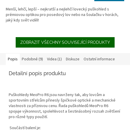
A
Menší, lehčí, lepší – nejkratší a nejlehčí lovecký puškohled s
prémiovou optikou pro posedový lov nebo na šoulačku v horách,
jaký kdy svět viděl!
ZOBRAZIT VŠECHNY SOUVISEJÍCÍ PRODUKTY
Popis
Podobné (9)
Videa (1)
Diskuze
Ostatní informace
Detailní popis produktu
Puškohledy MeoPro R6 jsou navrženy tak, aby lovcům a
sportovním střelcům přinesly špičkové optické a mechanické
vlastnosti za příznivou cenu. Řada puškohledů MeoPro R6
spojuje výkonnost, spolehlivost a šestinásobný rozsah zvětšení
pro různé typy použití.
Součástí balení je: