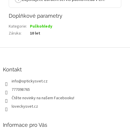
Doplňkové parametry
Kategorie
:
Puškohledy
Záruka
:
10 let
Z
á
p
a
Kontakt
t
info
@
optickysvet.cz
í
777098765
Čtěte novinky na našem Facebooku!
loveckysvet.cz
Informace pro Vás