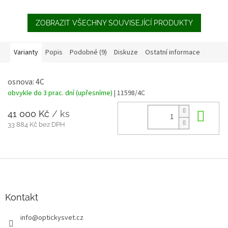
ZOBRAZIT VŠECHNY SOUVISEJÍCÍ PRODUKTY
Varianty
Popis
Podobné (9)
Diskuze
Ostatní informace
osnova: 4C
obvykle do 3 prac. dní (upřesníme)
| 11598/4C
41 000 Kč
/ ks
Do 
33 884 Kč bez DPH
Z
á
p
a
Kontakt
t
info
@
optickysvet.cz
í