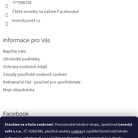
777098765
Čtěte novinky na našem Facebooku!
loveckysvet.cz
Informace pro Vás
Napište nám
Obchodní podmínky
Ochrana osobních údajů
Zásady používání souborů cookies
Reklamační řád - poučení pro spotřebitele
Moje objednávka
Facebook
Staráme se o Vaše soukromí.
Provozovatel tohoto e-shopu, společnost
Lovecký
svět s.r.o.
, IČ: 02802481, používá soubory
cookies
k zajištění funkčnosti tohoto