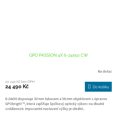
GPO PASSION 4X 6-24x50 CW
Na dotaz
Průměrné
hodnocení
produktu
20 240 Kč bez DPH
24 490 Kč
je
Do košíku
1,0
z
6-24x50 disponuje 30 mm tubusem a 56 mm objektivem s úpravou
5
GPObright ™, která zajišťuje špičkový optický výkon i na dlouhé
hvězdiček.
vzdálenosti. Impozantní nastavení výšky je ideální...