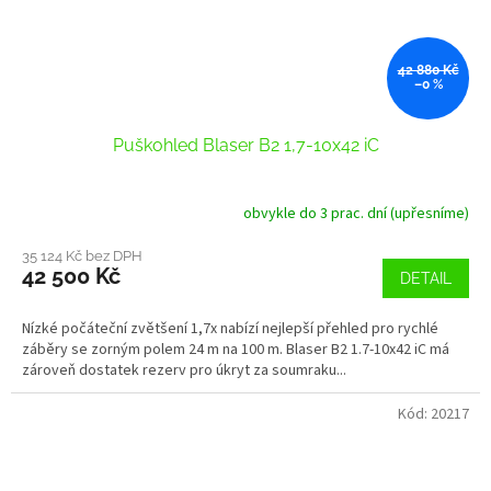
42 880 Kč
–0 %
Puškohled Blaser B2 1,7-10x42 iC
obvykle do 3 prac. dní (upřesníme)
35 124 Kč bez DPH
42 500 Kč
DETAIL
Nízké počáteční zvětšení 1,7x nabízí nejlepší přehled pro rychlé
záběry se zorným polem 24 m na 100 m. Blaser B2 1.7-10x42 iC má
zároveň dostatek rezerv pro úkryt za soumraku...
Kód:
20217