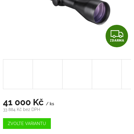
Z
ZDARMA
D
A
R
M
A
41 000 Kč
/ ks
33 884 Kč bez DPH
Měrná
cena:
ZVOLTE VARIANTU