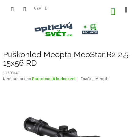
Přejít
na
CZK
NÁKUP
obsah
KOŠÍK
Puškohled Meopta MeoStar R2 2,5-
15x56 RD
11598/4C
Průměrné
Neohodnoceno
Podrobnosti hodnocení
Značka:
Meopta
hodnocení
produktu
je
0,0
z
5
hvězdiček.