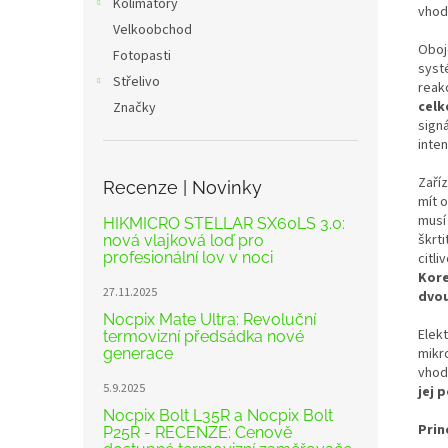
Kolimátory
vhod
Velkoobchod
Oboj
Fotopasti
syst
Střelivo
reak
celk
Značky
sign
inten
Zaří
Recenze | Novinky
mít 
musí
HIKMICRO STELLAR SX60LS 3.0:
škrti
nová vlajková loď pro
profesionální lov v noci
citl
Kore
27.11.2025
dvou
Nocpix Mate Ultra: Revoluční
Elek
termovizní předsádka nové
generace
mikr
vhod
5.9.2025
jej 
Nocpix Bolt L35R a Nocpix Bolt
Prin
P25R - RECENZE: Cenově