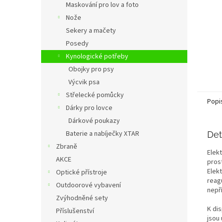
Maskování pro lov a foto
Nože
Sekery a mačety
Posedy
Kynologické potřeby
Obojky pro psy
Výcvik psa
Střelecké pomůcky
Popi
Dárky pro lovce
Dárkové poukazy
Baterie a nabíječky XTAR
Det
Zbraně
Elek
AKCE
pros
Elek
Optické přístroje
reag
Outdoorové vybavení
nepří
Zvýhodněné sety
K dis
Příslušenství
jsou