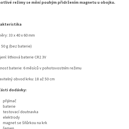
otlivé režimy se mění pouhým přidržením magnetu u obojku.
akteristika
ěry: 33 x 40 x 60 mm
 50 g (bez baterie)
ení: lithiová baterie CR2 3V
tnost baterie: 6 měsíců v pohotovostním režimu
avitelný obvod krku: 18 až 50 cm
ásti dodávky:
přijímač
baterie
testovací doutnavka
elektrody
magnet se šňůrkou na krk
řemen