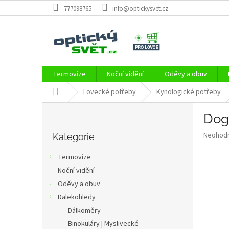
Přejít
777098765
info@optickysvet.cz
na
obsah
Termovize
Noční vidění
Oděvy a obuv
Domů
Lovecké potřeby
Kynologické potřeby
P
Dog
o
Přeskočit
s
Průměr
Neohod
kategorie
Kategorie
t
hodnoce
r
produkt
Termovize
a
je
Noční vidění
0,0
n
z
Oděvy a obuv
n
5
í
Dalekohledy
hvězdič
p
Dálkoměry
a
Binokuláry | Myslivecké