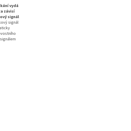
ěkání vydá
a závisí
ový signál
ový signál
aticky
ovostního
 signálem