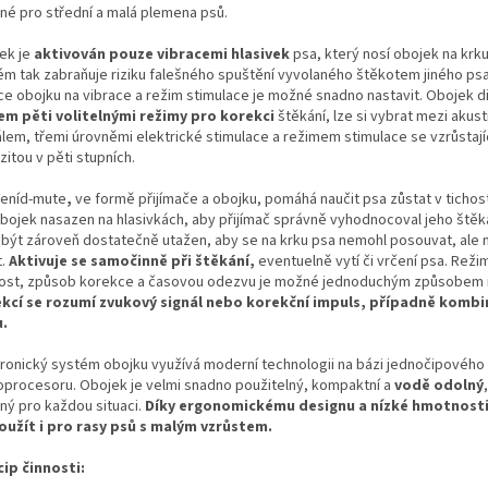
né pro střední a malá plemena psů.
ek je
aktivován pouze vibracemi hlasivek
psa, který nosí obojek na krku
ém tak zabraňuje riziku falešného spuštění vyvolaného štěkotem jiného psa.
ce obojku na vibrace a režim stimulace je možné snadno nastavit. Obojek d
em pěti volitelnými režimy pro korekci
štěkání, lze si vybrat mezi akus
álem, třemi úrovněmi elektrické stimulace a režimem stimulace se vzrůstají
zitou v pěti stupních.
zeníd-mute
,
ve formě přijímače a obojku, pomáhá naučit psa zůstat v tichos
obojek nasazen na hlasivkách, aby přijímač správně vyhodnocoval jeho štěk
 být zároveň dostatečně utažen, aby se na krku psa nemohl posouvat, ale 
t.
Aktivuje se samočinně při štěkání,
eventuelně vytí či vrčení psa. Režim 
ivost, způsob korekce a časovou odezvu je možné jednoduchým způsobem n
kcí se rozumí zvukový signál nebo korekční impuls, případně komb
.
tronický systém obojku využívá moderní technologii na bázi jednočipového
oprocesoru. Obojek je velmi snadno použitelný, kompaktní a
vodě odolný
ný pro každou situaci.
Díky ergonomickému designu a nízké hmotnosti
použít i pro rasy psů s malým vzrůstem.
cip činnosti: