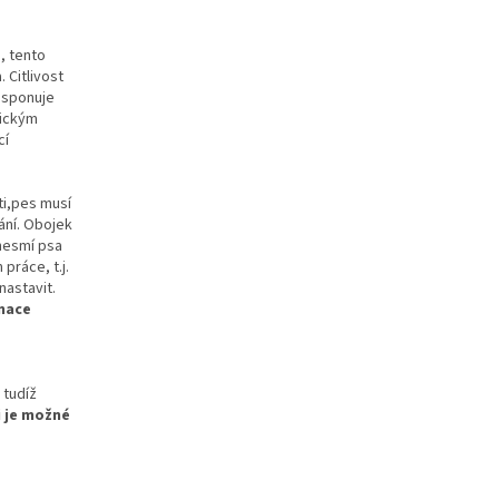
, tento
 Citlivost
isponuje
tickým
cí
ti,pes musí
ání. Obojek
nesmí psa
práce, t.j.
astavit.
inace
, tudíž
 je možné