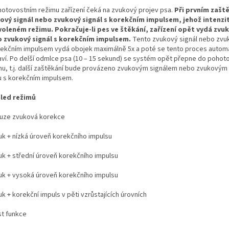
hotovostním režimu zařízení čeká na zvukový projev psa.
Při prvním zašt
ový signál nebo zvukový signál s korekčním impulsem, jehož intenzit
voleném režimu. Pokračuje-li pes ve štěkání, zařízení opět vydá zvuk
 zvukový signál s korekčním impulsem.
Tento zvukový signál nebo zvuk
rekčním impulsem vydá obojek maximálně 5x a poté se tento proces autom
aví. Po delší odmlce psa (10 – 15 sekund) se systém opět přepne do pohot
mu, t.j. další zaštěkání bude provázeno zvukovým signálem nebo zvukovým
u s korekčním impulsem.
led režimů
ouze zvuková korekce
vuk + nízká úroveň korekčního impulsu
vuk + střední úroveň korekčního impulsu
vuk + vysoká úroveň korekčního impulsu
uk + korekční impuls v pěti vzrůstajících úrovních
st funkce