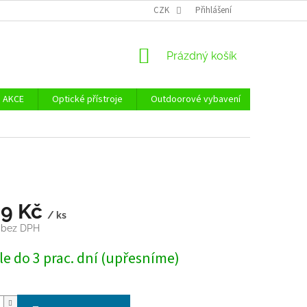
Ů
ZÁSADY POUŽÍVÁNÍ SOUBORŮ COOKIES
CZK
Přihlášení
REKLAMAČNÍ ŘÁD - POUČE
NÁKUPNÍ
Prázdný košík
KOŠÍK
AKCE
Optické přístroje
Outdoorové vybavení
Zvýhodně
99 Kč
/ ks
č bez DPH
e do 3 prac. dní (upřesníme)