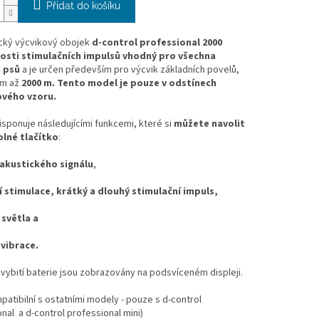
Přidat do košíku
ický výcvikový obojek
d-control professional 2000
kosti stimulačních impulsů vhodný pro všechna
 psů
a je určen především pro výcvik základních povelů,
em až
2000 m. Tento model je pouze v odstínech
vého vzoru.
isponuje následujícími funkcemi, které si
můžete navolit
olné tlačítko
:
akustického signálu
,
í stimulace, krátký a dlouhý stimulační impuls,
 světla a
 vibrace.
a vybití baterie jsou zobrazovány na podsvíceném displeji.
patibilní s ostatními modely - pouze s d-control
nal a d-control professional mini)