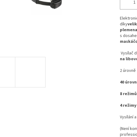
Elektron
díky
veli
plemena
s dosah
maskáčo
Vysílač d
na libov
2 úrovně
40 úrovn
8 režimů
4 režimy
Vysílání 
(Není kom
professio