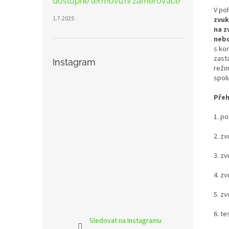
dostupné termovizní zaměřovače
V po
1.7.2025
zvuk
na z
nebo
s ko
zast
Instagram
reži
spol
Přeh
1. p
2. z
3. z
4. z
5. zv
6. te
Sledovat na Instagramu