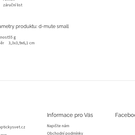
záruční list
ametry produktu: d-mute small
nost
55 g
ěr
3,3x3,9x6,1 cm
Informace pro Vás
Facebo
Napište nám
optickysvet.cz
Obchodní podmínky