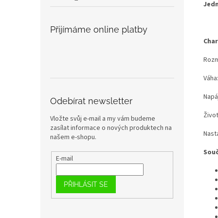
Jedn
Přijímáme online platby
Char
Rozm
Váha:
Napáj
Odebírat newsletter
Živo
Vložte svůj e-mail a my vám budeme
zasílat informace o nových produktech na
Nast
našem e-shopu.
Souč
E-mail
PŘIHLÁSIT SE