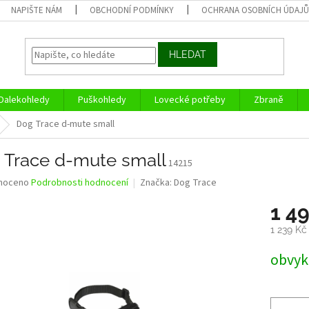
NAPIŠTE NÁM
OBCHODNÍ PODMÍNKY
OCHRANA OSOBNÍCH ÚDAJ
HLEDAT
Dalekohledy
Puškohledy
Lovecké potřeby
Zbraně
Dog Trace d-mute small
 Trace d-mute small
14215
né
noceno
Podrobnosti hodnocení
Značka:
Dog Trace
ní
1 4
u
1 239 K
Měrná
obvykl
cena:
ek.