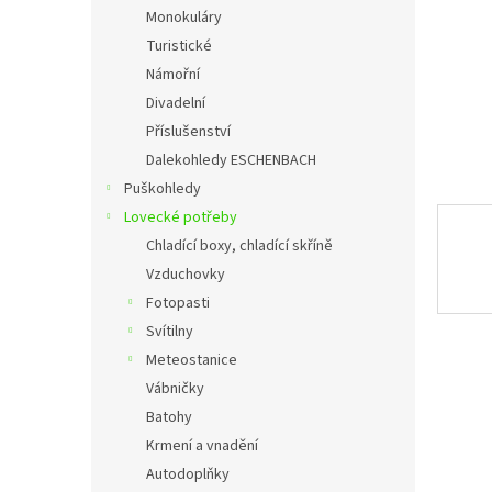
n
Monokuláry
e
Turistické
l
Námořní
Divadelní
Příslušenství
Dalekohledy ESCHENBACH
Puškohledy
Lovecké potřeby
Chladící boxy, chladící skříně
Vzduchovky
Fotopasti
Svítilny
Meteostanice
Vábničky
Batohy
Krmení a vnadění
Autodoplňky