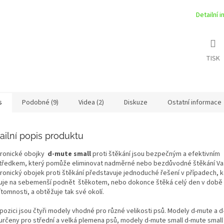
Detailní 
TISK
s
Podobné (9)
Videa (2)
Diskuze
Ostatní informace
ailní popis produktu
tronické obojky
d-mute small
proti štěkání jsou bezpečným a efektivním
tředkem, který pomůže eliminovat nadměrné nebo bezdůvodné štěkání Va
tronický obojek proti štěkání představuje jednoduché řešení v případech, 
uje na sebemenší podnět štěkotem, nebo dokonce štěká celý den v době 
tomnosti, a obtěžuje tak své okolí.
pozici jsou čtyři modely vhodné pro různé velikosti psů. Modely d-mute a d
 určeny pro střední a velká plemena psů, modely d-mute small d-mute small 