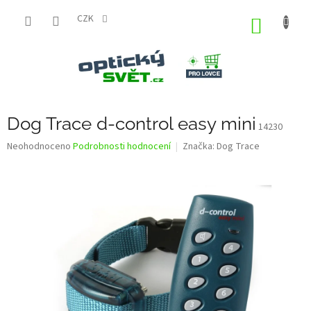
Přejít
na
CZK
NÁKUP
obsah
KOŠÍK
Dog Trace d-control easy mini
14230
Průměrné
Neohodnoceno
Podrobnosti hodnocení
Značka:
Dog Trace
hodnocení
produktu
je
0,0
z
5
hvězdiček.