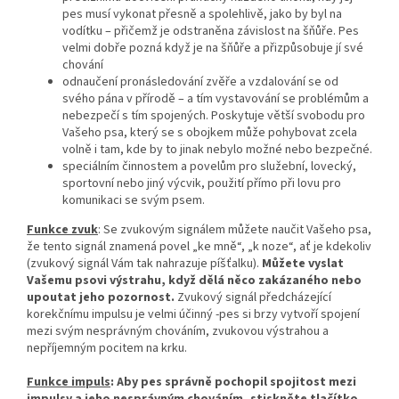
pes musí vykonat přesně a spolehlivě, jako by byl na
vodítku – přičemž je odstraněna závislost na šňůře. Pes
velmi dobře pozná když je na šňůře a přizpůsobuje jí své
chování
odnaučení pronásledování zvěře a vzdalování se od
svého pána v přírodě – a tím vystavování se problémům a
nebezpečí s tím spojených. Poskytuje větší svobodu pro
Vašeho psa, který se s obojkem může pohybovat zcela
volně i tam, kde by to jinak nebylo možné nebo bezpečné.
speciálním činnostem a povelům pro služební, lovecký,
sportovní nebo jiný výcvik, použití přímo při lovu pro
komunikaci se svým psem.
Funkce zvuk
: Se zvukovým signálem můžete naučit Vašeho psa,
že tento signál znamená povel „ke mně“, „k noze“, ať je kdekoliv
(zvukový signál Vám tak nahrazuje píšťalku).
Můžete vyslat
Vašemu psovi výstrahu, když dělá něco zakázaného nebo
upoutat jeho pozornost.
Zvukový signál předcházející
korekčnímu impulsu je velmi účinný -pes si brzy vytvoří spojení
mezi svým nesprávným chováním, zvukovou výstrahou a
nepříjemným pocitem na krku.
Funkce impuls
: Aby pes správně pochopil spojitost mezi