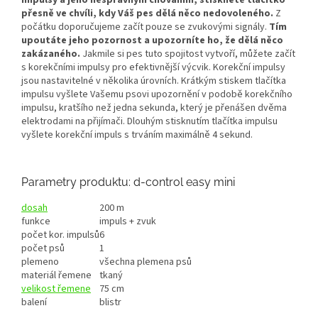
impulsy a jeho nesprávným chováním, stiskněte tlačítko
přesně ve chvíli, kdy Váš pes dělá něco nedovoleného.
Z
počátku doporučujeme začít pouze se zvukovými signály.
Tím
upoutáte jeho pozornost a upozorníte ho, že dělá něco
zakázaného.
Jakmile si pes tuto spojitost vytvoří, můžete začít
s korekčními impulsy pro efektivnější výcvik. Korekční impulsy
jsou nastavitelné v několika úrovních. Krátkým stiskem tlačítka
impulsu vyšlete Vašemu psovi upozornění v podobě korekčního
impulsu, kratšího než jedna sekunda, který je přenášen dvěma
elektrodami na přijímači. Dlouhým stisknutím tlačítka impulsu
vyšlete korekční impuls s trváním maximálně 4 sekund.
Parametry produktu: d-control easy mini
dosah
200 m
funkce
impuls + zvuk
počet kor. impulsů
6
počet psů
1
plemeno
všechna plemena psů
materiál řemene
tkaný
velikost řemene
75 cm
balení
blistr