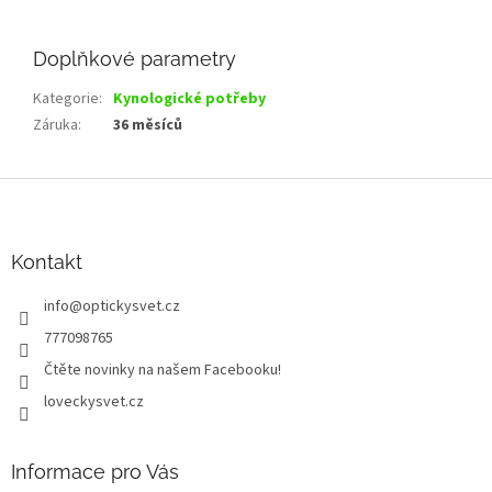
Doplňkové parametry
Kategorie
:
Kynologické potřeby
Záruka
:
36 měsíců
Z
á
p
a
Kontakt
t
info
@
optickysvet.cz
í
777098765
Čtěte novinky na našem Facebooku!
loveckysvet.cz
Informace pro Vás