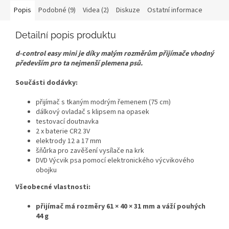
Popis
Podobné (9)
Videa (2)
Diskuze
Ostatní informace
Detailní popis produktu
d-control easy mini je díky malým rozměrům přijímače vhodný
především pro ta nejmenší plemena psů.
Součásti dodávky:
přijímač s tkaným modrým řemenem (75 cm)
dálkový ovladač s klipsem na opasek
testovací doutnavka
2 x baterie CR2 3V
elektrody 12 a 17 mm
šňůrka pro zavěšení vysílače na krk
DVD Výcvik psa pomocí elektronického výcvikového
obojku
Všeobecné vlastnosti:
přijímač má rozměry 61 × 40 × 31 mm a váží pouhých
44 g