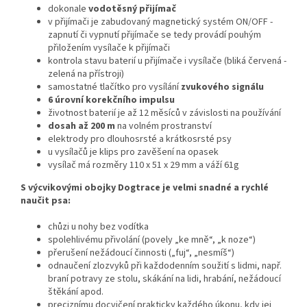
dokonale
vodotěsný přijímač
v přijímači je zabudovaný magnetický systém ON/OFF -
zapnutí či vypnutí přijímače se tedy provádí pouhým
přiložením vysílače k přijímači
kontrola stavu baterií u přijímače i vysílače (bliká červená -
zelená na přístroji)
samostatné tlačítko pro vysílání
zvukového signálu
6 úrovní korekčního impulsu
životnost baterií je až 12 měsíců v závislosti na používání
dosah až 200 m
na volném prostranství
elektrody pro dlouhosrsté a krátkosrsté psy
u vysílačů je klips pro zavěšení na opasek
vysílač má rozměry 110 x 51 x 29 mm a váží 61g
S výcvikovými obojky Dogtrace je velmi snadné a rychlé
naučit psa:
chůzi u nohy bez vodítka
spolehlivému přivolání (povely „ke mně“, „k noze“)
přerušení nežádoucí činnosti („fuj“, „nesmíš“)
odnaučení zlozvyků při každodenním soužití s lidmi, např.
braní potravy ze stolu, skákání na lidi, hrabání, nežádoucí
štěkání apod.
preciznímu docvičení prakticky každého úkonu, kdy jej