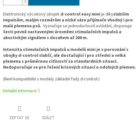
Elektronický výcvikový obojek
d-control easy mini
je díky
slabším
impulsům, malým rozměrům a nízké váze přijímače vhodný
i pro
malá plemena psů
.
Vyznačuje se jednoduchostí ovládání, disponuje
šesti pevně nastavenými úrovněmi stimulačních impulsů a
akustickým signálem s dosahem až 200 m.
Intenzita stimulačních impulsů u modelů mini je v porovnání s
obojky d-control slabší, ale dostačující i pro střední a velká
plemena s průměrnou citlivostí za standardních situací.
Nedoporučuje se pro řešení krizových situací u odolných plemen.
(Není kompatibilní s modely základní řady d-control.)
Detailní informace
ZEPTAT SE
SDÍLET