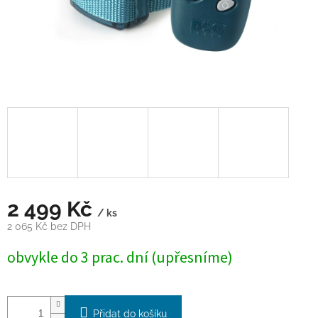
2 499 Kč
/ ks
2 065 Kč bez DPH
Měrná
obvykle do 3 prac. dní (upřesníme)
cena:
Přidat do košíku