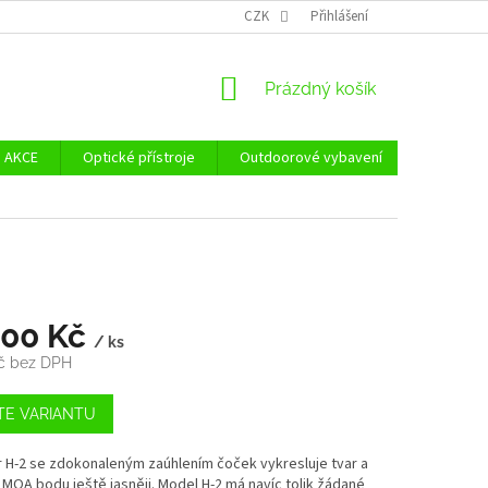
Ů
ZÁSADY POUŽÍVÁNÍ SOUBORŮ COOKIES
CZK
Přihlášení
REKLAMAČNÍ ŘÁD - POUČE
NÁKUPNÍ
Prázdný košík
KOŠÍK
AKCE
Optické přístroje
Outdoorové vybavení
Zvýhodně
500 Kč
/ ks
Kč bez DPH
TE VARIANTU
 H-2 se zdokonaleným zaúhlením čoček vykresluje tvar a
 MOA bodu ještě jasněji. Model H-2 má navíc tolik žádané