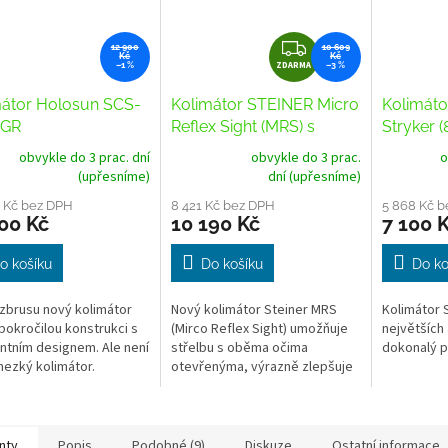
Z
12 900
10 609
Kč
Kč
ZDARMA
D
–1 %
–3 %
A
mátor Holosun SCS-
Kolimátor STEINER Micro
Kolimáto
R
 GR
Reflex Sight (MRS) s
Stryker 
M
Picatinny šínou
obvykle do 3 prac. dní
obvykle do 3 prac.
o
A
Průměrné
(upřesníme)
dní (upřesníme)
hodnocení
 Kč bez DPH
produktu
8 421 Kč bez DPH
5 868 Kč 
00 Kč
10 190 Kč
7 100 
je
3,5
z
o košíku
Do košíku
Do ko
5
hvězdiček.
zbrusu nový kolimátor
Nový kolimátor Steiner MRS
Kolimátor 
 pokročilou konstrukci s
(Mirco Reflex Sight) umožňuje
největších 
ntním designem. Ale není
střelbu s oběma očima
dokonalý 
 hezký kolimátor.
otevřenýma, výrazně zlepšuje
 přepínatelné obrazce
periferní vidění a přehled o
2 MOA – tečka 2...
rychle se měnící situaci, na
kterou...
nty
Popis
Podobné (9)
Diskuze
Ostatní informace