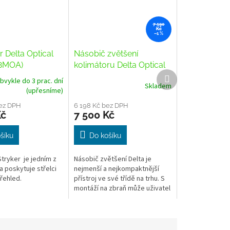
7 590
Kč
–1 %
r Delta Optical
Násobič zvětšení
(8MOA)
kolimátoru Delta Optical
Další
Hornet 3x
bvykle do 3 prac. dní
produkt
Skladem
(upřesníme)
bez DPH
6 198 Kč bez DPH
Kč
7 500 Kč
šíku
Do košíku
Stryker je jedním z
Násobič zvětšení Delta je
a poskytuje střelci
nejmenší a nejkompaktnější
přehled.
přístroj ve své třídě na trhu. S
montáží na zbraň může uživatel
získat okamžité zvětšení z 1x
na 3x.