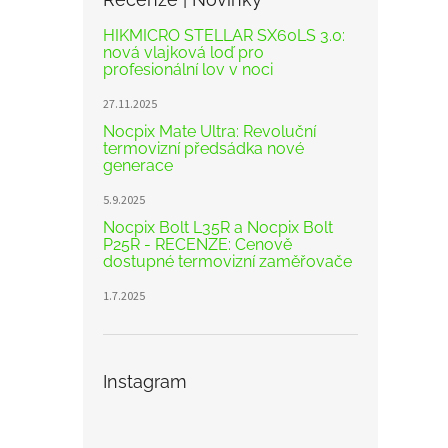
HIKMICRO STELLAR SX60LS 3.0:
nová vlajková loď pro
profesionální lov v noci
27.11.2025
Nocpix Mate Ultra: Revoluční
termovizní předsádka nové
generace
5.9.2025
Nocpix Bolt L35R a Nocpix Bolt
P25R - RECENZE: Cenově
dostupné termovizní zaměřovače
1.7.2025
Instagram