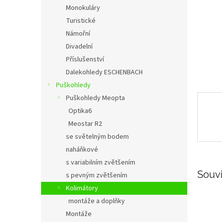
n
Monokuláry
e
Turistické
l
Námořní
Divadelní
Příslušenství
Dalekohledy ESCHENBACH
Puškohledy
Puškohledy Meopta
Optika6
Meostar R2
se světelným bodem
naháňkové
s variabilním zvětšením
Souvi
s pevným zvětšením
Kolimátory
montáže a doplňky
Montáže