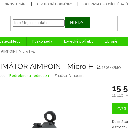
NAPIŠTE NÁM
OBCHODNÍ PODMÍNKY
OCHRANA OSOBNÍCH ÚDAJ
HLEDAT
Dalekohledy
Puškohledy
Lovecké potřeby
Zbraně
AIMPOINT Micro H-2
IMÁTOR AIMPOINT Micro H-2
13034/2MO
né
ocení
Podrobnosti hodnocení
Značka:
Aimpoint
ní
15 
u
12 810 
Měrná
cena:
ZVOL
ek.
Kolimátor
ostrost 2