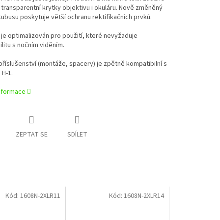
transparentní krytky objektivu i okuláru. Nově změněný
 tubusu poskytuje větší ochranu rektifikačních prvků.
 je optimalizován pro použití, které nevyžaduje
litu s nočním viděním.
říslušenství (montáže, spacery) je zpětně kompatibilní s
H-1.
informace
ZEPTAT SE
SDÍLET
Kód:
1608N-2XLR11
Kód:
1608N-2XLR14