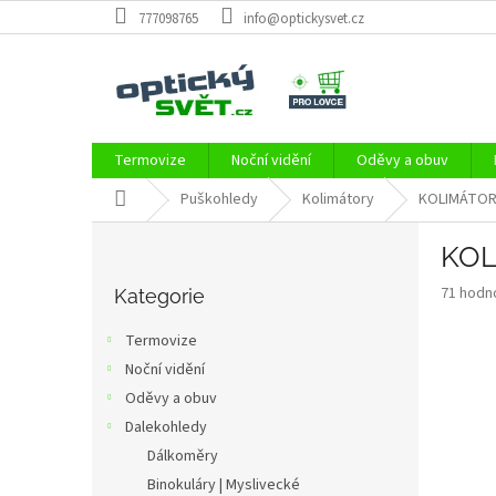
Přejít
777098765
info@optickysvet.cz
na
obsah
Termovize
Noční vidění
Oděvy a obuv
Domů
Puškohledy
Kolimátory
KOLIMÁTOR 
P
KOL
o
Přeskočit
s
Průměr
71 hodn
kategorie
Kategorie
t
hodnoce
r
produkt
Termovize
a
je
Noční vidění
3,6
n
z
Oděvy a obuv
n
5
í
Dalekohledy
hvězdič
p
Dálkoměry
a
Binokuláry | Myslivecké