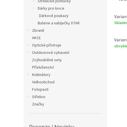
Střelecké pomůcky
Dárky pro lovce
Dárkové poukazy
Varian
Sklad
Baterie a nabíječky XTAR
Zbraně
AKCE
Varian
Optické přístroje
obvykle
Outdoorové vybavení
Zvýhodněné sety
Příslušenství
Kolimátory
Velkoobchod
Fotopasti
Střelivo
Značky
Recenze | Novinky