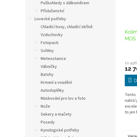
Puškohledy s dálkoměrem
Příslušenství
Lovecké potřeby
Chladící boxy, chladící skříně
Koli
Vzduchovky
MOS
Fotopasti
Svítilny
Meteostanice
10 496
Vábničky
12 7
Batohy
D
Krmení a vnadění
Autodoplňky
Tento 
Maskování pro lov a foto
nabízí
Nože
excele
to jen
Sekery a mačety
Nabízí
Posedy
tečka 
Kynologické potřeby
Varia