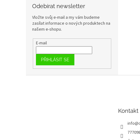
Odebírat newsletter
Vložte svůj e-mail a my vám budeme
zasílat informace o nových produktech na
našem e-shopu.
E-mail
PŘIHLÁSIT SE
Z
á
p
a
t
Kontakt
í
info
@
77709