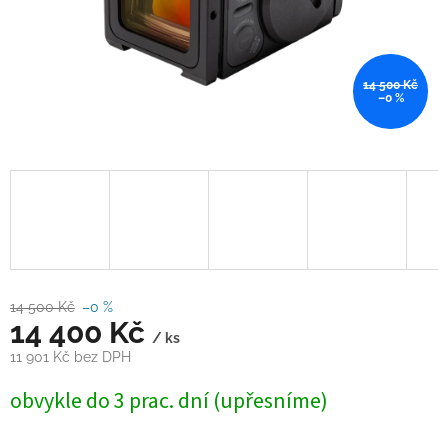
14 500 Kč
–0 %
14 500 Kč
–0 %
14 400 Kč
/ ks
11 901 Kč bez DPH
Měrná
obvykle do 3 prac. dní (upřesníme)
cena: