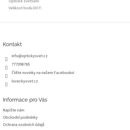
Optické zvětšení
:
Velikost bodu DOT
:
Z
á
p
a
Kontakt
t
info
@
optickysvet.cz
í
777098765
Čtěte novinky na našem Facebooku!
loveckysvet.cz
Informace pro Vás
Napište nám
Obchodní podmínky
Ochrana osobních údajů