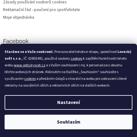
Zásady používání souborů cookies
Reklamační řád - poučení pro spotřebitele
Moje objednávka
Facebook
Staráme se o Vaše soukromí.
Provozovatel tohoto e-shopu, společnost
Lovecký
svět s.r.o.
, IČ: 02802481, používá soubory
cookies
k zajištění funkčnosti tohoto
webu
www.optickysvet.cz
a s Vašim souhlasem i mj. k personalizaci obsahu
Loveckýsvět.cz
těchto webových stránek. Kliknutím na tlačítko „Souhlasím“ souhlasíte s
využívaním
cookies
a předáním údajů o chování na webu pro zobrazení cílené
reklamy na sociálních sítích a reklamních sítích na dalších webech.
Nastavení
Vytvořil Shoptet
Souhlasím
Copyright 2026
Optický svět
. Všechna práva vyhrazena.