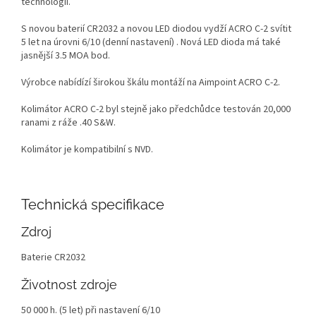
technologií.
S novou baterií CR2032 a novou LED diodou vydží ACRO C-2 svítit
5 let na úrovni 6/10 (denní nastavení) . Nová LED dioda má také
jasnější 3.5 MOA bod.
Výrobce nabídízí širokou škálu montáží na Aimpoint ACRO C-2.
Kolimátor ACRO C-2 byl stejně jako předchůdce testován 20,000
ranami z ráže .40 S&W.
Kolimátor je kompatibilní s NVD.
Technická specifikace
Zdroj
Baterie CR2032
Životnost zdroje
50 000 h. (5 let) při nastavení 6/10