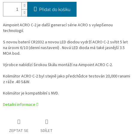
Přidat do košíku
Aimpoint ACRO C-2 je další generací série ACRO s vylepšenou
technologií.
S novou baterií CR2032 a novou LED diodou vydrží ACRO C-2 svítit 5 let
na úrovni 6/10 (denní nastavení) . Nová LED dioda má také jasnější 3.5
MOA bod.
Výrobce nabídízí širokou škálu montáží na Aimpoint ACRO C-2.
Kolimátor ACRO C-2 byl stejně jako předchůdce testován 20,000 ranami
z ráže .40 S&W.
Kolimátor je kompatibilní s NVD.
Detailní informace
ZEPTAT SE
SDÍLET