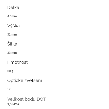
Délka
47 mm
Výška
31 mm
Šířka
33 mm
Hmotnost
60 g
Optické zvětšení
1x
Velikost bodu DOT
3,5 MOA