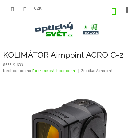
Přejít
na
CZK
NÁKUP
obsah
KOŠÍK
KOLIMÁTOR Aimpoint ACRO C-2
8655-S-633
Průměrné
Neohodnoceno
Podrobnosti hodnocení
Značka:
Aimpoint
hodnocení
produktu
je
0,0
z
5
hvězdiček.