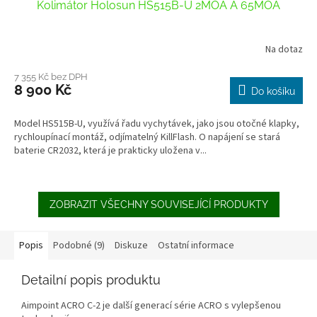
Kolimátor Holosun HS515B-U 2MOA A 65MOA
Na dotaz
7 355 Kč bez DPH
8 900 Kč
Do košíku
Model HS515B-U, využívá řadu vychytávek, jako jsou otočné klapky,
rychloupínací montáž, odjímatelný KillFlash. O napájení se stará
baterie CR2032, která je prakticky uložena v...
ZOBRAZIT VŠECHNY SOUVISEJÍCÍ PRODUKTY
Popis
Podobné (9)
Diskuze
Ostatní informace
Detailní popis produktu
Aimpoint ACRO C-2 je další generací série ACRO s vylepšenou