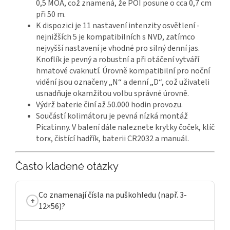
0,5 MOA, což znamená, že POI posune o cca 0,7 cm
při 50 m.
K dispozici je 11 nastavení intenzity osvětlení -
nejnižších 5 je kompatibilních s NVD, zatímco
nejvyšší nastavení je vhodné pro silný denní jas.
Knoflík je pevný a robustní a při otáčení vytváří
hmatové cvaknutí. Úrovně kompatibilní pro noční
vidění jsou označeny „N“ a denní „D“, což uživateli
usnadňuje okamžitou volbu správné úrovně.
Výdrž baterie činí až 50.000 hodin provozu.
Součástí kolimátoru je pevná nízká montáž
Picatinny. V balení dále naleznete
k
rytky čoček, klíč
torx, čistící hadřík, baterii
CR2032
a manuál.
Často kladené otázky
Co znamenají čísla na puškohledu (např. 3-
12×56)?