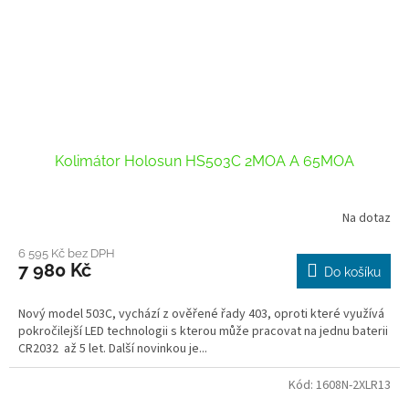
Kolimátor Holosun HS503C 2MOA A 65MOA
Na dotaz
6 595 Kč bez DPH
7 980 Kč
Do košíku
Nový model 503C, vychází z ověřené řady 403, oproti které využívá
pokročilejší LED technologii s kterou může pracovat na jednu baterii
CR2032 až 5 let. Další novinkou je...
Kód:
1608N-2XLR13