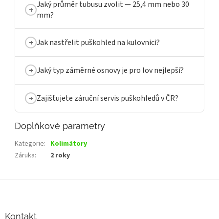
Jaký průměr tubusu zvolit — 25,4 mm nebo 30
mm?
Jak nastřelit puškohled na kulovnici?
Jaký typ záměrné osnovy je pro lov nejlepší?
Zajišťujete záruční servis puškohledů v ČR?
Doplňkové parametry
Kategorie
:
Kolimátory
Záruka
:
2 roky
Z
á
p
a
Kontakt