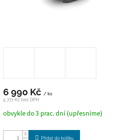
6 990 Kč
/ ks
5 777 Kč bez DPH
Měrná
obvykle do 3 prac. dní (upřesníme)
cena:
Přidat do košíku