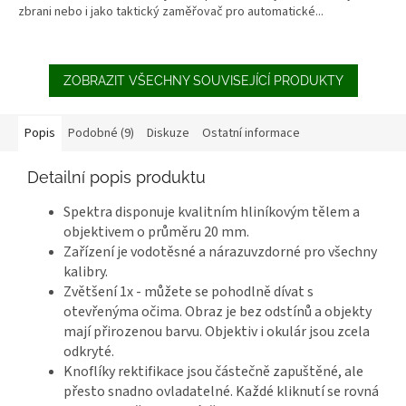
zbrani nebo i jako taktický zaměřovač pro automatické...
ZOBRAZIT VŠECHNY SOUVISEJÍCÍ PRODUKTY
Popis
Podobné (9)
Diskuze
Ostatní informace
Detailní popis produktu
Spektra disponuje kvalitním hliníkovým tělem a
objektivem o průměru 20 mm.
Zařízení je vodotěsné a nárazuvzdorné pro všechny
kalibry.
Zvětšení 1x - můžete se pohodlně dívat s
otevřenýma očima. Obraz je bez odstínů a objekty
mají přirozenou barvu. Objektiv i okulár jsou zcela
odkryté.
Knoflíky rektifikace jsou částečně zapuštěné, ale
přesto snadno ovladatelné. Každé kliknutí se rovná