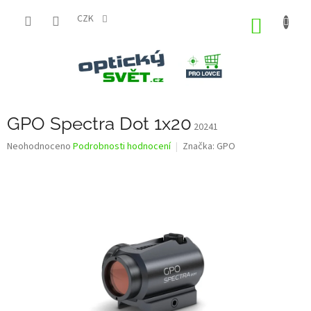
Přejít
na
CZK
NÁKUP
obsah
KOŠÍK
GPO Spectra Dot 1x20
20241
Průměrné
Neohodnoceno
Podrobnosti hodnocení
Značka:
GPO
hodnocení
produktu
je
0,0
z
5
hvězdiček.