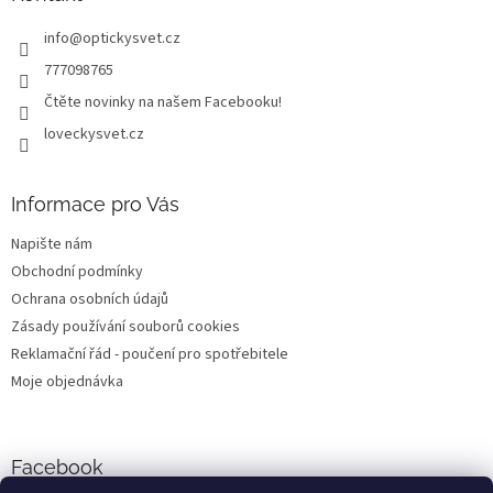
t
info
@
optickysvet.cz
í
777098765
Čtěte novinky na našem Facebooku!
loveckysvet.cz
Informace pro Vás
Napište nám
Obchodní podmínky
Ochrana osobních údajů
Zásady používání souborů cookies
Reklamační řád - poučení pro spotřebitele
Moje objednávka
Facebook