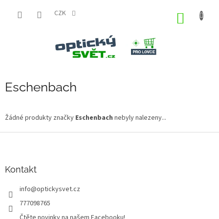
Přejít
na
CZK
NÁKUP
obsah
KOŠÍK
Eschenbach
Žádné produkty značky
Eschenbach
nebyly nalezeny...
Z
á
p
a
Kontakt
t
info
@
optickysvet.cz
í
777098765
Čtěte novinky na našem Facebooku!