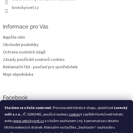
loveckysvet.cz
Informace pro Vás
Napište nám
Obchodní podmínky
Ochrana osobních údajů
Zásady používání souborů cookies
Reklamační řád - poučení pro spotřebitele
Moje objednávka
Facebook
Staráme se o Vaše soukromí.
Provozovatel tohoto e-shopu, společnost
Lovecký
svět s.r.o.
, IČ: 02802481, používá soubory
cookies
k zajištění funkčnosti tohoto
webu
www.optickysvet.cz
a s Vašim souhlasem i mj. k personalizaci obsahu
Loveckýsvět.cz
těchto webových stránek. Kliknutím na tlačítko „Souhlasím“ souhlasíte s