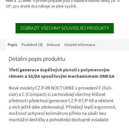
HMR a .22 WMR. V prvním případě jsou v nabídce hlavně délky 16“ a
20“, pro druhé dva náboje se plné využití...
ZOBRAZIT VŠECHNY SOUVISEJÍCÍ PRODUKTY
Popis
Podobné (9)
Diskuze
Ostatní informace
Detailní popis produktu
Třetí generace úspěšných pistolí s polymerovým
rámem a SA/DA spoušťovým mechanismem OMEGA
Nové modely CZ P-09 NOCTURNE v provedení F (Full-
size) a C (Compact) si zachovávají všechny klíčové
přednosti předchozí generace CZ P-07/P-09 a některé
z nich ještě dále zdokonalují. Přinášejí lepší ergonomii,
možnost uchycení kolimátoru přímo na závěr bez
montážní destičky a pohodlněji dostupné ovladače.