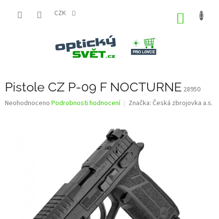
Přejít
na
CZK
NÁKUP
obsah
KOŠÍK
Pistole CZ P-09 F NOCTURNE
28950
Průměrné
Neohodnoceno
Podrobnosti hodnocení
Značka:
Česká zbrojovka a.s.
hodnocení
produktu
je
0,0
z
5
hvězdiček.