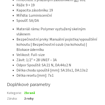
Ráže:
9 × 19
Kapacita zásobníku:
19
Mířidla:
Luminiscenční
Spoušť:
SA/DA
Materiál rámu:
Polymer vyztužený skelným
vláknem
Bezpečnostní prvky:
Manuální pojistka/vypouštění
kohoutu | Bezpečnostní ozub (na kohoutu) |
Blokace úderníku
Velikost:
Full-size
Závit:
1
/2” × 28 UNEF – 3A
Odpor Spouště:
SA:21 N, DA:44±2 N
Délka chodu spouště [mm]:
SA:10±1, DA:13±2
Délka resetu [mm]:
7±1
Doplňkové parametry
Kategorie
:
Zbraně
Záruka
:
2 roky