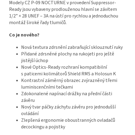
Modely CZ P-09 NOCTURNE v provedení Suppressor-
Ready jsou vybaveny prodlouženou hlavní se závitem
1/2” × 28 UNEF – 3A na ústí pro rychlou a jednoduchou
montáž široké řady tlumičů.
Co je nového?
Nová textura zdrsnění zabraňující sklouznutí ruky
Přidané zdrsněné plochy na rukojeti pro ještě
jistější úchop
Nové Optics-Ready rozhraní kompatibilní
s paticemi kolimátorů Shield RMS a Holosun K
Kontrastní záměrný obrazec zvýrazněný třemi
luminiscenčními tečkami
Zdokonalené napínací drážky na přední části
závěru
Nový tvar páčky záchytu závěru pro jednodušší
ovládání
Zlepšená ergonomie oboustranných ovladačů
decockingu a pojistky