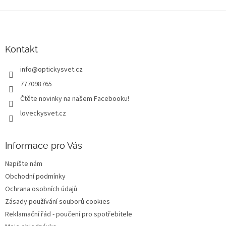
Z
á
p
a
Kontakt
t
info
@
optickysvet.cz
í
777098765
Čtěte novinky na našem Facebooku!
loveckysvet.cz
Informace pro Vás
Napište nám
Obchodní podmínky
Ochrana osobních údajů
Zásady používání souborů cookies
Reklamační řád - poučení pro spotřebitele