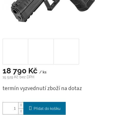
18 790 Kč
/ ks
15 529 Kč bez DPH
Měrná
termín vyzvednutí zboží na dotaz
cena:
Přidat do košíku