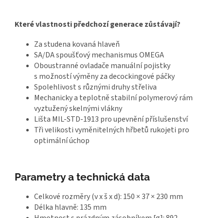
Které vlastnosti předchozí generace zůstávají?
Za studena kovaná hlaveň
SA/DA spoušťový mechanismus OMEGA
Oboustranné ovladače manuální pojistky
s možností výměny za decockingové páčky
Spolehlivost s různými druhy střeliva
Mechanicky a teplotně stabilní polymerový rám
vyztužený skelnými vlákny
Lišta MIL-STD-1913 pro upevnění příslušenství
Tři velikosti vyměnitelných hřbetů rukojeti pro
optimální úchop
Parametry a technická data
Celkové rozměry (v x š x d):
150 × 37 × 230 mm
Délka hlavně:
135 mm
Hmotnost s prázdným zásobníkem [g]:
892