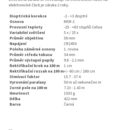
elektronické části je záruka 2 roky.
Dioptrická korekce
-2 - +3 dioptrií
Osnova
MSR-2
Provozní teploty
-25 - +63 stupňů Celsia
Variabilní zvětšení
5 x / 25 x
Průměr objektivu
56 mm
Napájení
CR2450
Poloha záměrné osnovy
1. rovina
Průměr středu tubusu
34 mm
Průměr výstupní pupily
9.8 - 2.2 mm
Rektifikační krok na 100 m
1 cm
Rektifikační rozsah na 100 m
+/- 60 cm / 260 cm
Stmívací faktor
15.7 - 37.4
Vyrovnání paralaxy
50 m až nekonečno m
Zorné pole na 100 m
7.23 - 1.43 m
Hmotnost
1033 g
Délka
422 mm
Barva
Černá