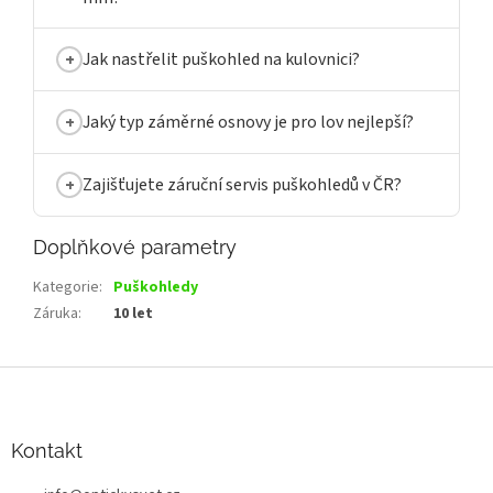
Jak nastřelit puškohled na kulovnici?
Jaký typ záměrné osnovy je pro lov nejlepší?
Zajišťujete záruční servis puškohledů v ČR?
Doplňkové parametry
Kategorie
:
Puškohledy
Záruka
:
10 let
Z
á
p
a
Kontakt
t