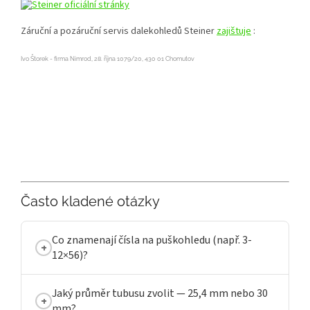
oficiální stránky
Záruční a pozáruční servis dalekohledů Steiner
zajištuje
:
Ivo Štorek - firma Nimrod,
28. října 1079/20,
430 01 Chomutov
Často kladené otázky
Co znamenají čísla na puškohledu (např. 3-
12×56)?
Jaký průměr tubusu zvolit — 25,4 mm nebo 30
mm?