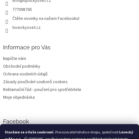
info
@
optickysvet.cz
í
777098765
Čtěte novinky na našem Facebooku!
loveckysvet.cz
Informace pro Vás
Napište nám
Obchodní podmínky
Ochrana osobních údajů
Zásady používání souborů cookies
Reklamační řád - poučení pro spotřebitele
Moje objednávka
Facebook
Staráme se o Vaše soukromí.
Provozovatel tohoto e-shopu, společnost
Lovecký