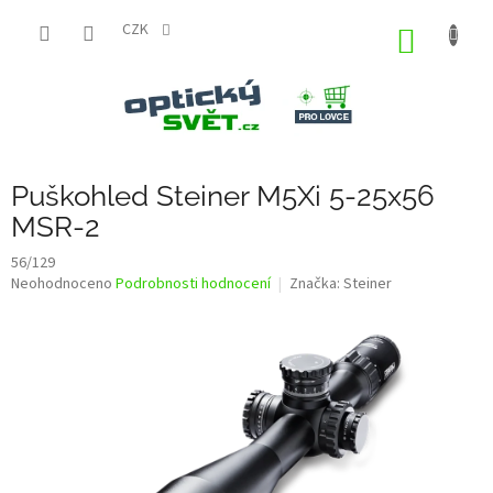
Přejít
na
CZK
NÁKUP
obsah
KOŠÍK
Puškohled Steiner M5Xi 5-25x56
MSR-2
56/129
Průměrné
Neohodnoceno
Podrobnosti hodnocení
Značka:
Steiner
hodnocení
produktu
je
0,0
z
5
hvězdiček.