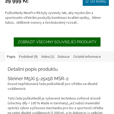
29 999 Kč
Do košíku
Puškohledy MeoPro R6 byly vyvinuty tak, aby myslivcům a
sportovním střelcům poskytly kombinaci kvalitní optiky, 30mm
tubus, oblíbené osnovy a šestinásobný rozsah...
ZOBRAZIT VŠECHNY SOUVISEJÍCÍ PRODUKTY
Popis
Podobné (9)
Videa (1)
Diskuze
Ostatní informace
Detailní popis produktu
Steiner M5Xi 5-25x56 MSR-2
Dosud nepřekonaná řada puškohledů pro střelbu na dlouhé
vzdálenosti.
Tato řada puškohledů je vybavená technikou světové úrovně
(všechny díly = 100 % Made in Germany), jež nabízí maximální
optický výkon a přesnou mechaniku pro lov a sportovní střelbu
na velmi dlouhé vzdálenosti (1.500 m), a to dokonce i s velkými