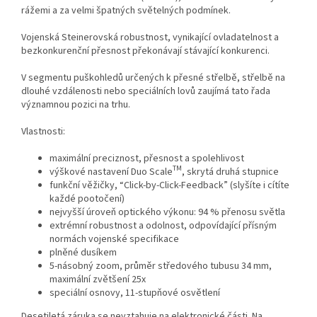
rážemi a za velmi špatných světelných podmínek.
Vojenská Steinerovská robustnost, vynikající ovladatelnost a
bezkonkurenční přesnost překonávají stávající konkurenci.
V segmentu puškohledů určených k přesné střelbě, střelbě na
dlouhé vzdálenosti nebo speciálních lovů zaujímá tato řada
významnou pozici na trhu.
Vlastnosti:
maximální preciznost, přesnost a spolehlivost
TM
výškové nastavení Duo Scale
, skrytá druhá stupnice
funkční věžičky, “Click-by-Click-Feedback” (slyšíte i cítíte
každé pootočení)
nejvyšší úroveň optického výkonu: 94 % přenosu světla
extrémní robustnost a odolnost, odpovídající přísným
normách vojenské specifikace
plněné dusíkem
5-násobný zoom, průměr středového tubusu 34 mm,
maximální zvětšení 25x
speciální osnovy, 11-stupňové osvětlení
Desetiletá záruka se nevztahuje na elektronické části. Na