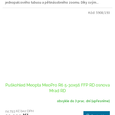
jednopalcového tubusu a pětinásobného zoomu. Díky svým...
Kód:
5908/193
Puškohled Meopta MeoPro R6 5-30x56 FFP RD osnova
Mrad RD
obvykle do 3 prac. dní (upřesníme)
24 793 Kč bez DPH