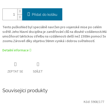
Přidat do košíku
Tento puškohled byl speciálně navržen pro vojenské mise po celém
světě.Jeho hlavní disciplína je zaměřování cílů na dlouhé vzdálenosti.Má
umožňovat taktickou střelbu na vzdálenosti delší než 1500m pomocí 5x
zoomu.Zároveň díky objetivu 56mm vyniká i dobrou světelností.
Detailní informace
ZEPTAT SE
SDÍLET
Související produkty
Kód:
5908/177