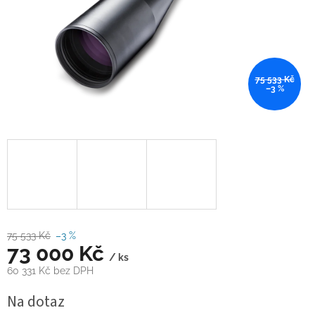
75 533 Kč
–3 %
75 533 Kč
–3 %
73 000 Kč
/ ks
60 331 Kč bez DPH
Měrná
Na dotaz
cena: