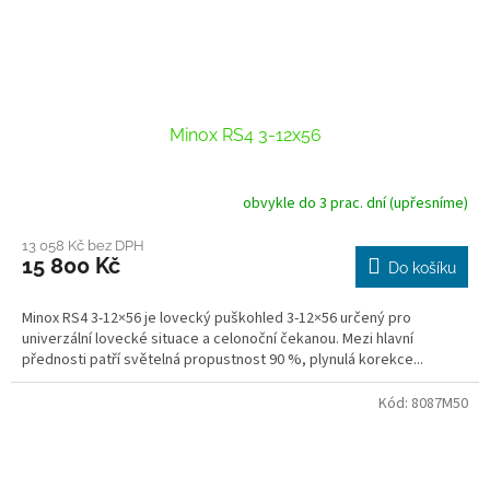
Minox RS4 3-12x56
obvykle do 3 prac. dní (upřesníme)
13 058 Kč bez DPH
15 800 Kč
Do košíku
Minox RS4 3-12×56 je lovecký puškohled 3-12×56 určený pro
univerzální lovecké situace a celonoční čekanou. Mezi hlavní
přednosti patří světelná propustnost 90 %, plynulá korekce...
Kód:
8087M50