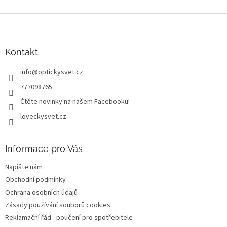
Z
á
p
a
Kontakt
t
info
@
optickysvet.cz
í
777098765
Čtěte novinky na našem Facebooku!
loveckysvet.cz
Informace pro Vás
Napište nám
Obchodní podmínky
Ochrana osobních údajů
Zásady používání souborů cookies
Reklamační řád - poučení pro spotřebitele