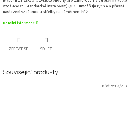
Blaser B2 3-18x50 iC zvláště vhodný pro zaměřování a střelbu na velké
vzdálenosti. Standardně instalovaný QDC+ umožňuje rychlé a přesné
nastavení vzdálenosti střelby na záměrném kříži.
Detailní informace
ZEPTAT SE
SDÍLET
Související produkty
Kód:
5908/213