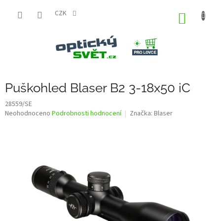
Přejít
na
CZK
NÁKUP
obsah
KOŠÍK
Puškohled Blaser B2 3-18x50 iC
28559/SE
Průměrné
Neohodnoceno
Podrobnosti hodnocení
Značka:
Blaser
hodnocení
produktu
je
0,0
z
5
hvězdiček.