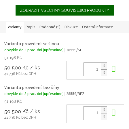
ZOBRAZIT VŠECHNY SOUVISEJÍCÍ PRODUKTY
Varianty
Popis
Podobné (9)
Diskuze
Ostatní informace
Varianta provedení: se šínou
obvykle do 3 prac. dní (upřesníme)
| 28559/SE
51 198 Kč
50 500 Kč
/ ks
Do 
41 736 Kč bez DPH
Varianta provedení: bez šíny
obvykle do 3 prac. dní (upřesníme)
| 28559/BEZ
51 198 Kč
50 500 Kč
/ ks
Do 
41 736 Kč bez DPH