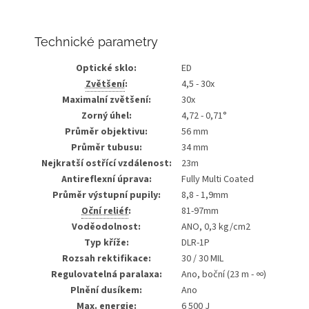
Technické parametry
Optické sklo:
ED
Zvětšení
:
4,5 - 30x
Maximalní zvětšení:
30x
Zorný úhel:
4,72 - 0,71°
Průměr objektivu:
56 mm
Průměr tubusu:
34 mm
Nejkratší ostřící vzdálenost:
23m
Antireflexní úprava:
Fully Multi Coated
Průměr výstupní pupily:
8,8 - 1,9mm
Oční reliéf
:
81-97mm
Voděodolnost:
ANO, 0,3 kg/cm2
Typ kříže:
DLR-1P
Rozsah rektifikace:
30 / 30 MIL
Regulovatelná paralaxa:
Ano, boční (23 m - ∞)
Plnění dusíkem:
Ano
Max. energie:
6 500 J