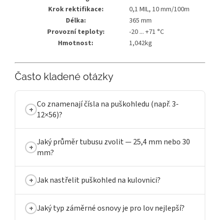
Krok rektifikace:
0,1 MIL, 10 mm/100m
Délka:
365 mm
Provozní teploty:
-20 ... +71 °C
Hmotnost:
1,042kg
Často kladené otázky
Co znamenají čísla na puškohledu (např. 3-
12×56)?
Jaký průměr tubusu zvolit — 25,4 mm nebo 30
mm?
Jak nastřelit puškohled na kulovnici?
Jaký typ záměrné osnovy je pro lov nejlepší?