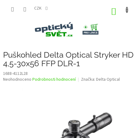
Přejít
na
CZK
NÁKUP
obsah
KOŠÍK
Puškohled Delta Optical Stryker HD
4,5-30x56 FFP DLR-1
1688-4112L28
Průměrné
Neohodnoceno
Podrobnosti hodnocení
Značka:
Delta Optical
hodnocení
produktu
je
0,0
z
5
hvězdiček.