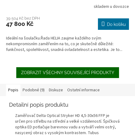
skladem u dovozce
39 504 Kč bez DPH
47 800 Kč
Do košíku
Ideální na šoulačku.Řada HELIA zaujme každého svým
nekompromisním zaměřením na to, co je skutečně důležité:
funkčnost, spolehlivost, snadná ovladatelnost a estetika. Je to...
ZOBRAZIT VŠECHNY SOUVISEJÍCÍ PRODUKTY
Popis
Podobné (9)
Diskuze
Ostatní informace
Detailní popis produktu
Zaměřovač Delta Optical Stryker HD 4,5-30x56 FFP je
určen pro střelbu na střední a velké vzdáleností. Špičková
optika ED potlačuje barevnou vadu a vytváří velmi ostrý,
nasycený obraz s vysokým kontrastem. Tubus