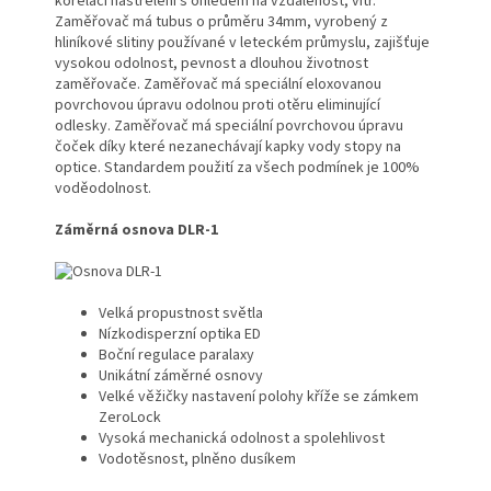
korelaci nastřelení s ohledem na vzdálenost, vítr.
Zaměřovač má tubus o průměru 34mm, vyrobený z
hliníkové slitiny používané v leteckém průmyslu, zajišťuje
vysokou odolnost, pevnost a dlouhou životnost
zaměřovače. Zaměřovač má speciální eloxovanou
povrchovou úpravu odolnou proti otěru eliminující
odlesky. Zaměřovač má speciální povrchovou úpravu
čoček díky které nezanechávají kapky vody stopy na
optice. Standardem použití za všech podmínek je 100%
voděodolnost.
Záměrná osnova DLR-1
Velká propustnost světla
Nízkodisperzní optika ED
Boční regulace paralaxy
Unikátní záměrné osnovy
Velké věžičky nastavení polohy kříže se zámkem
ZeroLock
Vysoká mechanická odolnost a spolehlivost
Vodotěsnost, plněno dusíkem