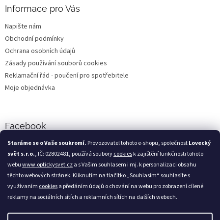
Informace pro Vás
Napište nám
Obchodní podmínky
Ochrana osobních údajů
Zásady používání souborů cookies
Reklamační řád - poučení pro spotřebitele
Moje objednávka
Facebook
Staráme se o Vaše soukromí.
Provozovatel tohoto e-shopu, společnost
Lovecký
svět s.r.o.
, IČ: 02802481, používá soubory
cookies
k zajištění funkčnosti tohoto
webu
www.optickysvet.cz
a s Vašim souhlasem i mj. k personalizaci obsahu
Loveckýsvět.cz
těchto webových stránek. Kliknutím na tlačítko „Souhlasím“ souhlasíte s
využívaním
cookies
a předáním údajů o chování na webu pro zobrazení cílené
reklamy na sociálních sítích a reklamních sítích na dalších webech.