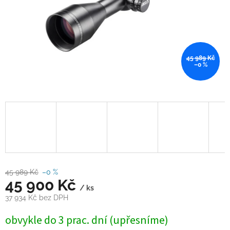
45 989 Kč
–0 %
45 989 Kč
–0 %
45 900 Kč
/ ks
37 934 Kč bez DPH
Měrná
obvykle do 3 prac. dní (upřesníme)
cena: