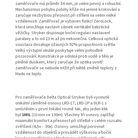
zaměřovače má průměr 34 mm, je velmi pevný a robustní.
Mechanizmus pohybu polohy kříže má jemné krokování a
zaručuje nezbytnou přesnost při střílení na velmi velké
vzdálenosti. Zaměřovač je vybaven funkcí ZeroLock,
která umožňuje nastavit zámek vertikální balistické
věžičky. Stryker disponuje boční regulaci nastavení
paralaxy a to od 23 m až po nekonečna. Celková optická
soustava dosahuje úžasných 92% propustnosti světla.
Velký výstupní okulár poskytuje velmi pohodlné
pozorování. Konstrukce je odolná proti vodě a tělo je
plněné dusíkem, který zaručuje že optika uvnitř
zaměřovače se nebude mlžit při náhlé změně teploty z
hladu na teplo.
Pro zaměřovače Delta Optical Stryker byli vyvinuté
unikátní záměrné osnovy LRD-1T, LRD-1P a DLR-1 s
umístěním v první fokální rovině tak, aby jeden klik
byl
1MIL
(10 mm ve 100m). Všechny tři osnovy zajišťují
maximální komfort a přesnost při střelbě v celém rozsahu
zvětšení (4,5x – 30x). Osnovy umožňují porovnat
vzdálenost do objektů a provádět výškovou a boční