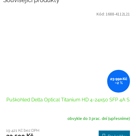
Související produkty
Kód:
1688-4112L21
23 990 Kč
–2 %
Puškohled Delta Optical Titanium HD 4-24x50 SFP 4A S
obvykle do 3 prac. dní (upřesníme)
19 421 Kč bez DPH
23 500 Kč