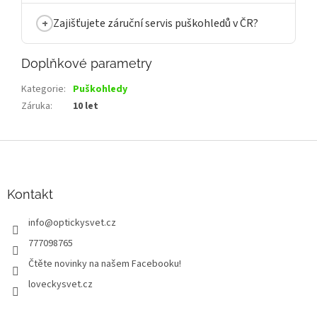
Zajišťujete záruční servis puškohledů v ČR?
Doplňkové parametry
Kategorie
:
Puškohledy
Záruka
:
10 let
Z
á
p
a
Kontakt
t
info
@
optickysvet.cz
í
777098765
Čtěte novinky na našem Facebooku!
loveckysvet.cz