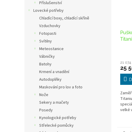
Příslušenství
Lovecké potřeby
Chladící boxy, chladící skříně
Vzduchovky
Puško
Fotopasti
Tita
Svítilny
Di M
Meteostanice
Vábničky
21 074
Batohy
25 5
Krmení a vnadění
Autodoplňky
D
Maskování pro lov a foto
Zaměřo
Nože
Titani
Sekery a mačety
speciá
velké 
Posedy
vysoký
Kynologické potřeby
vysoko
Střelecké pomůcky
Puškoh