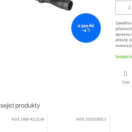
Zaměřovač
2 350 Kč
přesnost 
–4 %
úpravou v
přesný z
osnova p
Detailní 
TISK
sející produkty
Kód:
1688-4112L40
Kód:
25333/BDC3