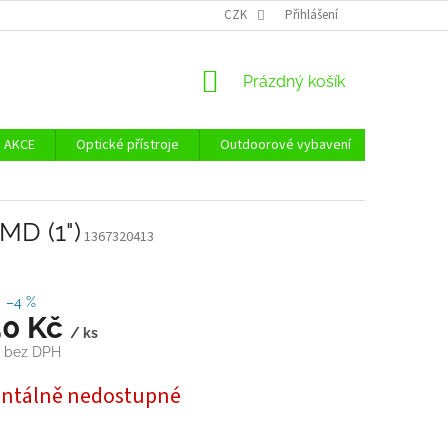
Ů
ZÁSADY POUŽÍVÁNÍ SOUBORŮ COOKIES
CZK
Přihlášení
REKLAMAČNÍ ŘÁD - POUČE
NÁKUPNÍ
Prázdný košík
KOŠÍK
AKCE
Optické přístroje
Outdoorové vybavení
Zvýhodně
MD (1")
1367320413
–4 %
50 Kč
/ ks
č bez DPH
tálně nedostupné