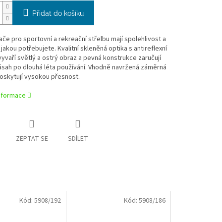
Přidat do košíku
e pro sportovní a rekreační střelbu mají spolehlivost a
jakou potřebujete. Kvalitní skleněná optika s antireflexní
yvaří světlý a ostrý obraz a pevná konstrukce zaručují
ásah po dlouhá léta používání. Vhodně navržená záměrná
oskytují vysokou přesnost.
informace
ZEPTAT SE
SDÍLET
Kód:
5908/192
Kód:
5908/186