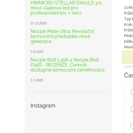
HIKMICRO STELLAR SX60LS 3.0:
Zvět
nová vlajková loď pro
profesionální lov v noci
Prům
Typ k
27.11.2025
Krok 
Prům
Nocpix Mate Ultra: Revoluční
Plně
termovizní předsádka nové
generace
Délka
Hmot
5.9.2025
Nocpix Bolt L35R a Nocpix Bolt
P25R - RECENZE: Cenově
dostupné termovizní zaměřovače
Ča
1.7.2025
Instagram