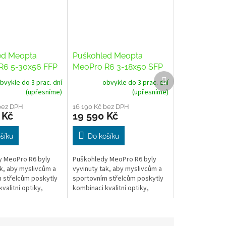
ed Meopta
Puškohled Meopta
R6 5-30x56 FFP
MeoPro R6 3-18x50 SFP
Další
a Mildot 3
RD osnova 4C
bvykle do 3 prac. dní
obvykle do 3 prac. dní
produkt
(upřesníme)
(upřesníme)
bez DPH
16 190 Kč bez DPH
 Kč
19 590 Kč
šíku
Do košíku
 MeoPro R6 byly
Puškohledy MeoPro R6 byly
ak, aby myslivcům a
vyvinuty tak, aby myslivcům a
 střelcům poskytly
sportovním střelcům poskytly
valitní optiky,
kombinaci kvalitní optiky,
s, oblíbené osnovy
30mm tubus, oblíbené osnovy
bný rozsah...
a šestinásobný rozsah...