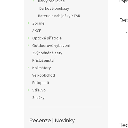
Dárky pro lovce
Popi
Dárkové poukazy
Baterie a nabíječky XTAR
Det
Zbraně
AKCE
Optické přístroje
Outdoorové vybavení
Zvýhodněné sety
Příslušenství
Kolimátory
Velkoobchod
Fotopasti
Střelivo
Značky
Recenze | Novinky
Te