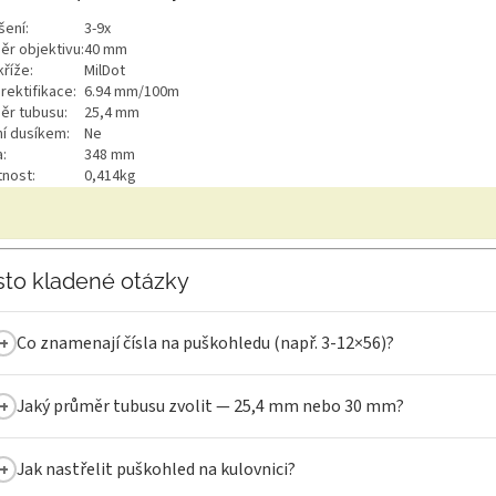
šení:
3-9x
ěr objektivu:
40 mm
říže:
MilDot
rektifikace:
6.94 mm/100m
ěr tubusu:
25,4 mm
ní dusíkem:
Ne
:
348 mm
nost:
0,414kg
sto kladené otázky
Co znamenají čísla na puškohledu (např. 3-12×56)?
Jaký průměr tubusu zvolit — 25,4 mm nebo 30 mm?
Jak nastřelit puškohled na kulovnici?