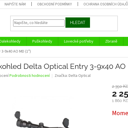
NAPIŠTE NÁM
OBCHODNÍ PODMÍNKY
OCHRANA OSOBNÍCH ÚDAJ
HLEDAT
Dalekohledy
Puškohledy
Lovecké potřeby
Zbraně
 3-9x40 AO MD (1")
ohled Delta Optical Entry 3-9x40 AO 
né
ocení
Podrobnosti hodnocení
Značka:
Delta Optical
ní
u
2 350 Kč
2 2
1 860 K
Měrná
Momen
ek.
cena: