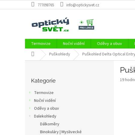
Přejít
777098765
info@optickysvet.cz
na
obsah
Termovize
Noční vidění
Oděvy a obuv
Domů
Puškohledy
Puškohled Delta Optical Entry
P
Pušk
o
Přeskočit
s
Průměr
19 hodn
kategorie
Kategorie
t
hodnoce
r
produkt
Termovize
a
je
Noční vidění
3,2
n
z
Oděvy a obuv
n
5
í
Dalekohledy
hvězdič
p
Dálkoměry
a
Binokuláry | Myslivecké