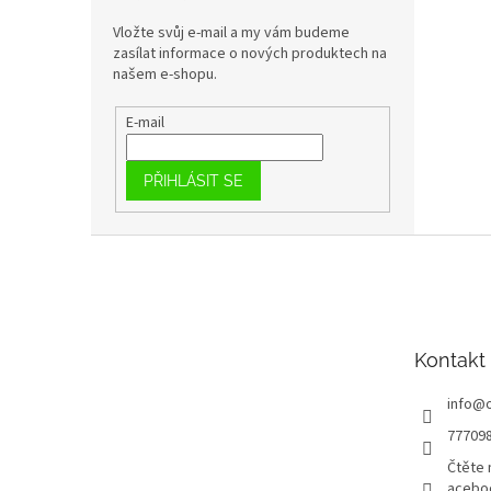
Vložte svůj e-mail a my vám budeme
zasílat informace o nových produktech na
našem e-shopu.
E-mail
PŘIHLÁSIT SE
Z
á
p
a
t
Kontakt
í
info
@
77709
Čtěte 
acebo