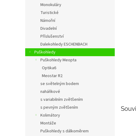
n
Monokuláry
e
Turistické
l
Námořní
Divadelní
Příslušenství
Dalekohledy ESCHENBACH
Puškohledy
Puškohledy Meopta
Optika6
Meostar R2
se světelným bodem
naháňkové
s variabilním zvětšením
s pevným zvětšením
Souvi
Kolimátory
Montáže
Puškohledy s dálkoměrem