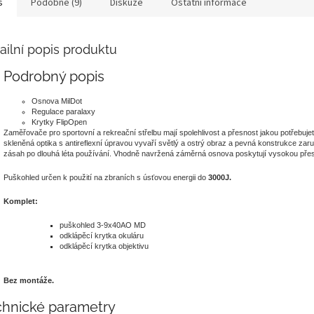
s
Podobné (9)
Diskuze
Ostatní informace
ailní popis produktu
Podrobný popis
Osnova MilDot
Regulace paralaxy
Krytky FlipOpen
Zaměřovače pro sportovní a rekreační střelbu mají spolehlivost a přesnost jakou potřebujete
skleněná optika s antireflexní úpravou vyvaří světlý a ostrý obraz a pevná konstrukce zaru
zásah po dlouhá léta používání. Vhodně navržená záměrná osnova poskytují vysokou přes
Puškohled určen k použití na zbraních s úsťovou energii do
3000J.
Komplet:
puškohled 3-9x40AO MD
odklápěcí krytka okuláru
odklápěcí krytka objektivu
Bez montáže.
chnické parametry