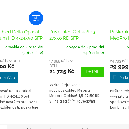
25 990
Kč
–1 %
hled Delta Optical
Puškohled Optika6 4,5-
Puškohl
nium HD 4-24x50 SFP
27x50 RD SFP
MeoPro 
D MIL
RD osnov
obvykle do 3 prac. dní
obvykle do 3 prac. dní
o
(upřesníme)
(upřesníme)
 Kč bez DPH
17 955 Kč bez
24 793 Kč 
00 Kč
29 999
DPH
21 725 Kč
DETAIL
o košíku
Do ko
Vyzkoušejte zcela
nový puškohled Meopta
vač Delta Optical
Puškohledy
Meopro Optika6 4,5-27x50 RD
um HD 4-24x50 byl
vyvinuty t
SFP s tradičními loveckými
lně navržen pro lov na
sportovním
osnovami 4C a BDC3.
vzdálenosti, poskytuje
kombinaci k
Získáte vynikající optické
 rozsah zvětšení 4-24x a
30mm tubu
vlastnosti, přesnost
u propustnost světla.
a šestináso
rektifikačního...
led má...