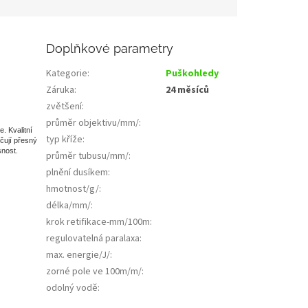
Doplňkové parametry
Kategorie
:
Puškohledy
Záruka
:
24 měsíců
zvětšení
:
průměr objektivu/mm/
:
. Kvalitní
typ kříže
:
čují přesný
nost.
průměr tubusu/mm/
:
plnění dusíkem
:
hmotnost/g/
:
délka/mm/
:
krok retifikace-mm/100m
:
regulovatelná paralaxa
:
max. energie/J/
:
zorné pole ve 100m/m/
:
odolný vodě
: