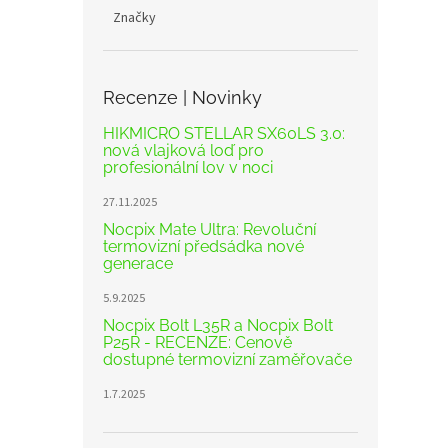
Značky
Recenze | Novinky
HIKMICRO STELLAR SX60LS 3.0:
nová vlajková loď pro
profesionální lov v noci
27.11.2025
Nocpix Mate Ultra: Revoluční
termovizní předsádka nové
generace
5.9.2025
Nocpix Bolt L35R a Nocpix Bolt
P25R - RECENZE: Cenově
dostupné termovizní zaměřovače
1.7.2025