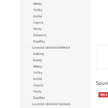
n
Mikiny
e
Trička
l
Košile
Čepice
Vesty
Rukavice
Doplňky
Lovecké oblečení HÄRKILA
Kalhoty
Bundy
Mikiny
Trička
Košile
Souvi
Čepice
Vesty
Akce
Doplňky
Lovecké oblečení Seeland