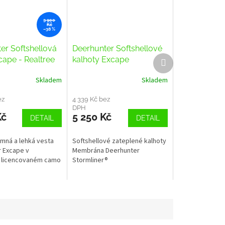
3 900
Kč
–38 %
er Softshellová
Deerhunter Softshellové
Další
cape - Realtree
kalhoty Excape
produkt
Skladem
Skladem
Průměrné
hodnocení
ez
produktu
4 339 Kč bez
DPH
je
Kč
5 250 Kč
DETAIL
DETAIL
1,0
z
5
emná a lehká vesta
Softshellové zateplené kalhoty
hvězdiček.
 Excape v
Membrána Deerhunter
m licencovaném camo
Stormliner®