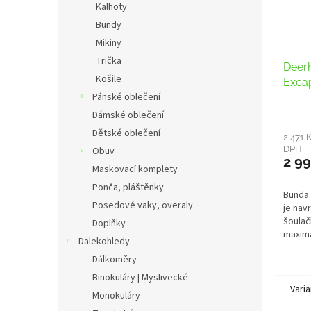
Kalhoty
Bundy
Mikiny
Trička
Deer
Košile
Excap
Pánské oblečení
Dámské oblečení
Dětské oblečení
2 471 
DPH
Obuv
2 99
Maskovací komplety
Ponča, pláštěnky
Bunda 
Posedové vaky, overaly
je nav
šoulač
Doplňky
maximá
Dalekohledy
váhu. 
Dálkoměry
materi
Binokuláry | Myslivecké
Varia
Monokuláry