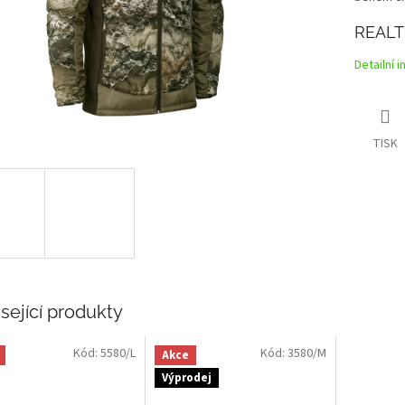
REALT
Detailní 
TISK
sející produkty
Kód:
5580/L
Kód:
3580/M
Akce
Výprodej