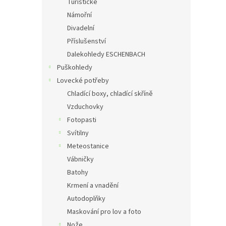
Turistické
Námořní
Divadelní
Příslušenství
Dalekohledy ESCHENBACH
Puškohledy
Lovecké potřeby
Chladící boxy, chladící skříně
Vzduchovky
Fotopasti
Svítilny
Meteostanice
Vábničky
Batohy
Krmení a vnadění
Autodoplňky
Maskování pro lov a foto
Nože