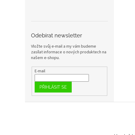
Odebírat newsletter
Vložte svůj e-mail a my vám budeme
zasílat informace o nových produktech na
našem e-shopu.
E-mail
PŘIHLÁSIT SE
Z
á
p
a
t