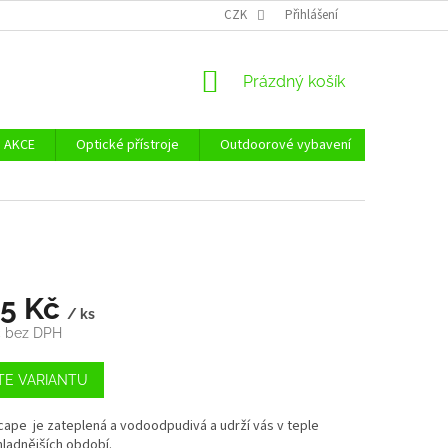
Ů
ZÁSADY POUŽÍVÁNÍ SOUBORŮ COOKIES
CZK
Přihlášení
REKLAMAČNÍ ŘÁD - POUČE
NÁKUPNÍ
Prázdný košík
KOŠÍK
AKCE
Optické přístroje
Outdoorové vybavení
Zvýhodně
25 Kč
/ ks
č bez DPH
TE VARIANTU
ape je zateplená a vodoodpudivá a udrží vás v teple
ladnějších období.