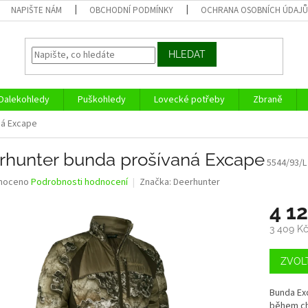
NAPIŠTE NÁM
OBCHODNÍ PODMÍNKY
OCHRANA OSOBNÍCH ÚDAJ
HLEDAT
Dalekohledy
Puškohledy
Lovecké potřeby
Zbraně
ná Excape
rhunter bunda prošívaná Excape
5544/93/L
né
noceno
Podrobnosti hodnocení
Značka:
Deerhunter
ní
4 1
u
3 409 K
Měrná
cena:
ZVOL
ek.
Bunda Exc
během ch