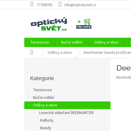
Přejít
777098765
info@optickysvet.cz
na
obsah
Termovize
Noční vidění
Oděvy a obuv
Domů
Oděvy a obuv
Deerhunter bunda prošíva
P
Dee
o
Přeskočit
s
Průměr
Neohod
kategorie
Kategorie
t
hodnoce
r
produkt
Termovize
a
je
Noční vidění
0,0
n
z
Oděvy a obuv
n
5
í
Lovecké oblečení DEERHUNTER
hvězdič
p
Kalhoty
a
Bundy