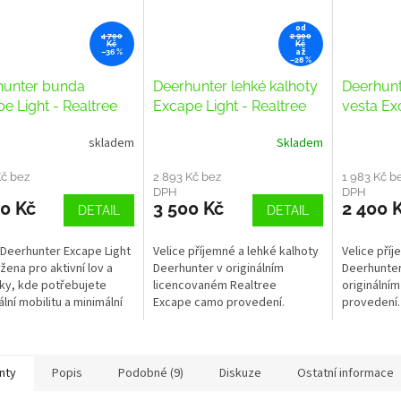
od
4 700
2 900
Kč
Kč
až
–36 %
–28 %
hunter bunda
Deerhunter lehké kalhoty
Deerhunt
e Light - Realtree
Excape Light - Realtree
vesta Ex
skladem
Skladem
Kč bez
2 893 Kč bez
1 983 Kč b
DPH
DPH
0 Kč
3 500 Kč
2 400 
DETAIL
DETAIL
Deerhunter Excape Light
Velice příjemné a lehké kalhoty
Velice příj
ržena pro aktivní lov a
Deerhunter v originálním
Deerhunter
ky, kde potřebujete
licencovaném Realtree
originální
lní mobilitu a minimální
Excape camo provedení.
provedení.
Díky 4-way stretch
álu, tichému povrchu a...
nty
Popis
Podobné (9)
Diskuze
Ostatní informace