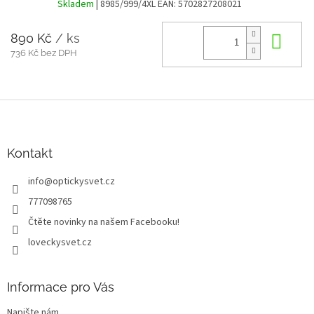
Skladem
| 8985/999/4XL
EAN:
5702827208021
890 Kč
/ ks
Do 
736 Kč bez DPH
Z
á
p
a
Kontakt
t
info
@
optickysvet.cz
í
777098765
Čtěte novinky na našem Facebooku!
loveckysvet.cz
Informace pro Vás
Napište nám