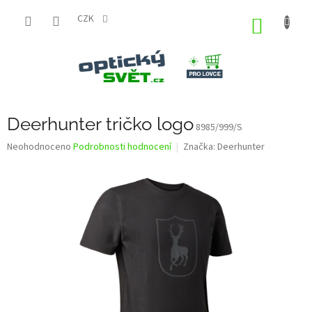
Přejít
na
CZK
NÁKUP
obsah
KOŠÍK
Deerhunter tričko logo
8985/999/S
Průměrné
Neohodnoceno
Podrobnosti hodnocení
Značka:
Deerhunter
hodnocení
produktu
je
0,0
z
5
hvězdiček.