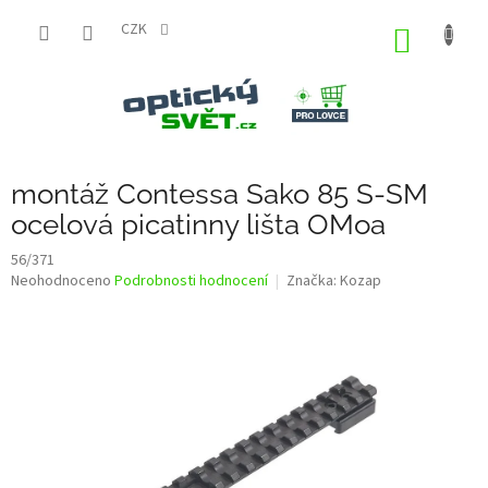
Přejít
na
CZK
NÁKUP
obsah
KOŠÍK
montáž Contessa Sako 85 S-SM
ocelová picatinny lišta OMoa
56/371
Průměrné
Neohodnoceno
Podrobnosti hodnocení
Značka:
Kozap
hodnocení
produktu
je
0,0
z
5
hvězdiček.