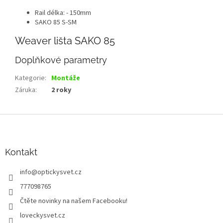
Rail délka: - 150mm
SAKO 85 S-SM
Weaver lišta SAKO 85
Doplňkové parametry
Kategorie
:
Montáže
Záruka
:
2 roky
Z
á
p
a
Kontakt
t
info
@
optickysvet.cz
í
777098765
Čtěte novinky na našem Facebooku!
loveckysvet.cz