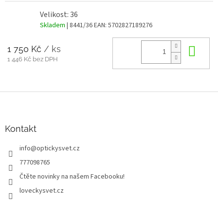
Velikost: 36
Skladem
| 8441/36
EAN:
5702827189276
1 750 Kč
/ ks
Do 
1 446 Kč bez DPH
Z
á
p
a
Kontakt
t
info
@
optickysvet.cz
í
777098765
Čtěte novinky na našem Facebooku!
loveckysvet.cz