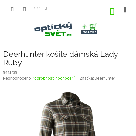
Přejít
na
CZK
NÁKUP
obsah
KOŠÍK
Deerhunter košile dámská Lady
Ruby
8441/38
Průměrné
Neohodnoceno
Podrobnosti hodnocení
Značka:
Deerhunter
hodnocení
produktu
je
0,0
z
5
hvězdiček.