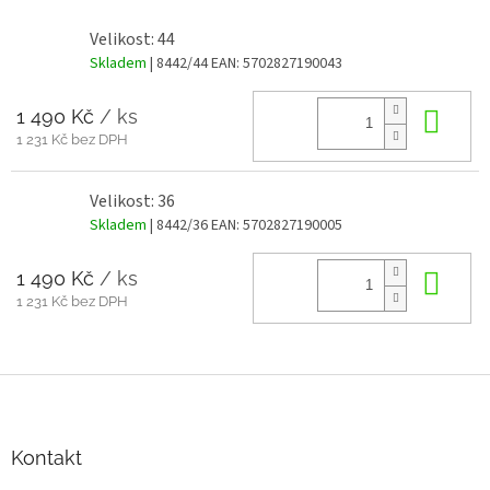
Velikost: 44
Skladem
| 8442/44
EAN:
5702827190043
1 490 Kč
/ ks
Do 
1 231 Kč bez DPH
Velikost: 36
Skladem
| 8442/36
EAN:
5702827190005
1 490 Kč
/ ks
Do 
1 231 Kč bez DPH
Z
á
p
a
Kontakt
t