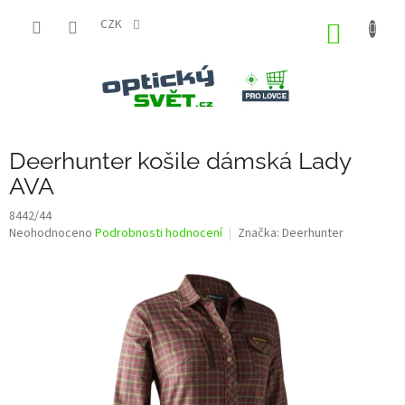
Přejít
na
CZK
NÁKUP
obsah
KOŠÍK
Deerhunter košile dámská Lady
AVA
8442/44
Průměrné
Neohodnoceno
Podrobnosti hodnocení
Značka:
Deerhunter
hodnocení
produktu
je
0,0
z
5
hvězdiček.