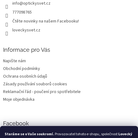
info
@
optickysvet.cz
í
777098765
Čtěte novinky na našem Facebooku!
loveckysvet.cz
Informace pro Vás
Napište nám
Obchodní podmínky
Ochrana osobních údajů
Zásady používání souborů cookies
Reklamační řád - poučení pro spotřebitele
Moje objednávka
Facebook
Staráme se o Vaše soukromí.
Provozovatel tohoto e-shopu, společnost
Lovecký