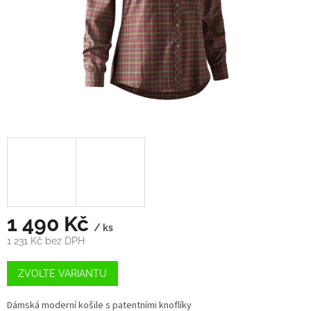
1 490 Kč
/ ks
1 231 Kč bez DPH
Měrná
cena:
ZVOLTE VARIANTU
Dámská moderní košile s patentními knoflíky