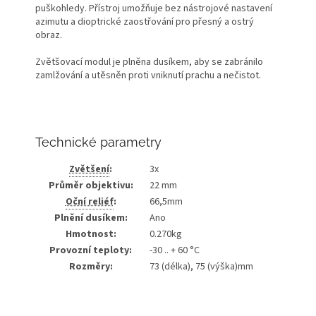
puškohledy. Přístroj umožňuje bez nástrojové nastavení
azimutu a dioptrické zaostřování pro přesný a ostrý
obraz.
Zvětšovací modul je plněna dusíkem, aby se zabránilo
zamlžování a utěsněn proti vniknutí prachu a nečistot.
Technické parametry
Zvětšení
:
3x
Průměr objektivu:
22 mm
Oční reliéf
:
66,5mm
Plnění dusíkem:
Ano
Hmotnost:
0.270kg
Provozní teploty:
-30 .. + 60 °C
Rozměry:
73 (délka), 75 (výška)mm