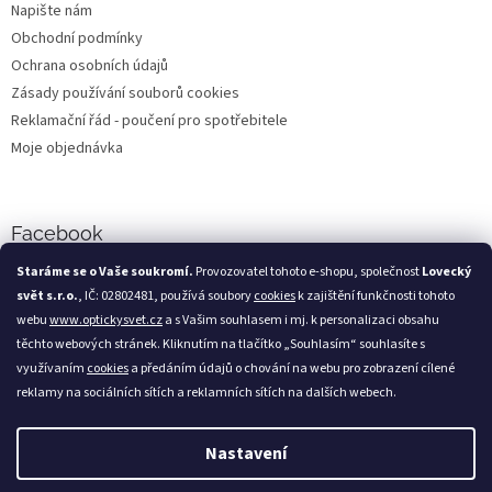
Napište nám
Obchodní podmínky
Ochrana osobních údajů
Zásady používání souborů cookies
Reklamační řád - poučení pro spotřebitele
Moje objednávka
Facebook
Staráme se o Vaše soukromí.
Provozovatel tohoto e-shopu, společnost
Lovecký
svět s.r.o.
, IČ: 02802481, používá soubory
cookies
k zajištění funkčnosti tohoto
webu
www.optickysvet.cz
a s Vašim souhlasem i mj. k personalizaci obsahu
Loveckýsvět.cz
těchto webových stránek. Kliknutím na tlačítko „Souhlasím“ souhlasíte s
využívaním
cookies
a předáním údajů o chování na webu pro zobrazení cílené
reklamy na sociálních sítích a reklamních sítích na dalších webech.
Nastavení
Vytvořil Shoptet