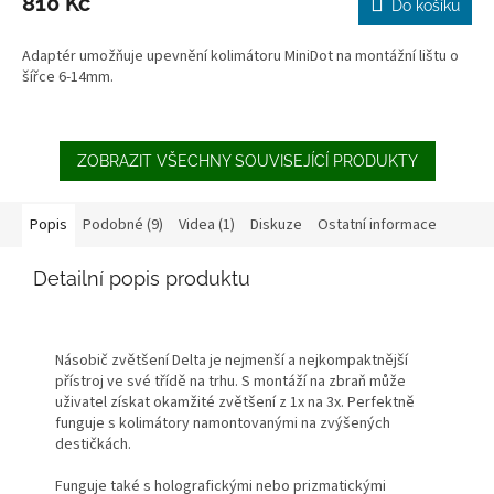
810 Kč
Do košíku
Adaptér umožňuje upevnění kolimátoru MiniDot na montážní lištu o
šířce 6-14mm.
ZOBRAZIT VŠECHNY SOUVISEJÍCÍ PRODUKTY
Popis
Podobné (9)
Videa (1)
Diskuze
Ostatní informace
Detailní popis produktu
Násobič zvětšení Delta je nejmenší a nejkompaktnější
přístroj ve své třídě na trhu. S montáží na zbraň může
uživatel získat okamžité zvětšení z 1x na 3x. Perfektně
funguje s kolimátory namontovanými na zvýšených
destičkách.
Funguje také s holografickými nebo prizmatickými