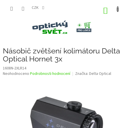
Přejít
na
CZK
NÁKUP
obsah
KOŠÍK
Násobič zvětšení kolimátoru Delta
Optical Hornet 3x
1608N-2XLR14
Průměrné
Neohodnoceno
Podrobnosti hodnocení
Značka:
Delta Optical
hodnocení
produktu
je
0,0
z
5
hvězdiček.