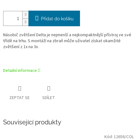
Přidat do košíku
Násobič zvětšení Delta je nejmenší a nejkompaktnější přístroj ve své
třídě na trhu. S montáží na zbraň může uživatel získat okamžité
zvětšení z 1x na 3x.
Detailní informace
ZEPTAT SE
SDÍLET
Související produkty
Kód:
12656/COL