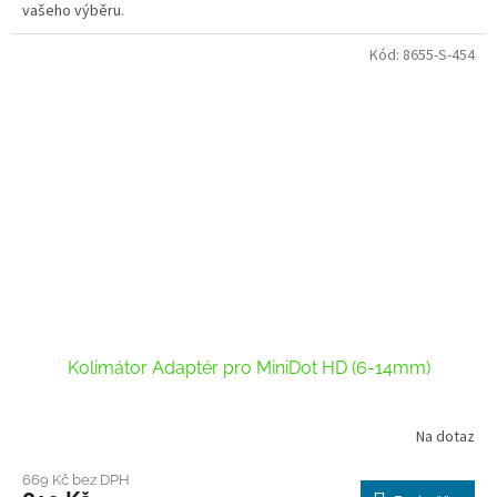
5
vašeho výběru.
hvězdiček.
Kód:
8655-S-454
Kolimátor Adaptér pro MiniDot HD (6-14mm)
Na dotaz
669 Kč bez DPH