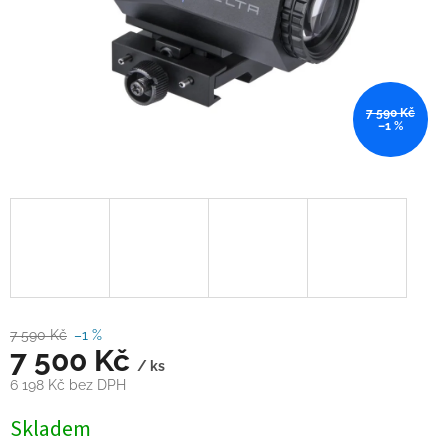
7 590 Kč
–1 %
7 590 Kč
–1 %
7 500 Kč
/ ks
6 198 Kč bez DPH
Měrná
Skladem
cena: