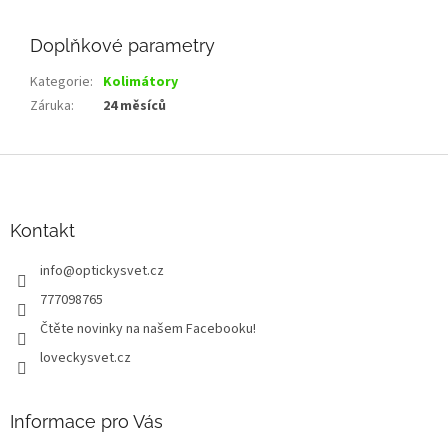
Doplňkové parametry
Kategorie
:
Kolimátory
Záruka
:
24 měsíců
Z
á
p
a
Kontakt
t
info
@
optickysvet.cz
í
777098765
Čtěte novinky na našem Facebooku!
loveckysvet.cz
Informace pro Vás