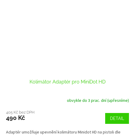
Kolimátor Adaptér pro MiniDot HD
obvykle do 3 prac. dní (upřesníme)
Průměrné
hodnocení
produktu
405 Kč bez DPH
490 Kč
je
DETAIL
4,0
z
Adaptér umožňuje upevnění kolimátoru Minidot HD na pistoli dle