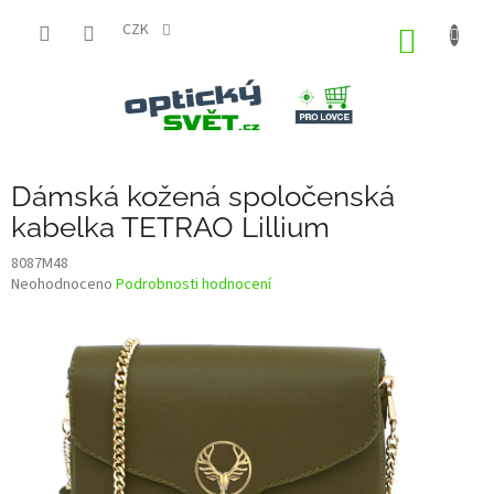
Přejít
na
CZK
NÁKUP
obsah
KOŠÍK
Dámská kožená spoločenská
kabelka TETRAO Lillium
8087M48
Průměrné
Neohodnoceno
Podrobnosti hodnocení
hodnocení
produktu
je
0,0
z
5
hvězdiček.