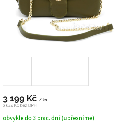
3 199 Kč
/ ks
2 644 Kč bez DPH
Měrná
obvykle do 3 prac. dní (upřesníme)
cena: