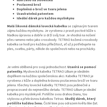
Navrženo na Slovensku
Pozlacená brož
Doplněná o brož ve tvaru jelena
Uzavíratelná patentem
Ideální dárek pro každou myslivkynu
Malá šikovná dámská lovecká kabelka
se zajímavým tvarem
zájmu každou myslivkynu. Je vyrobena z pravé poctivé kůže s
hladkou úpravou a dobře si drží svůj tvar. Je vhodná na nošení
přes rameno nebo jako crossbody. TETRAO kožená crossbody
kabelka se hodí pro každou příležitost, ať už ji potřebujete na
ples, svatbu, párty, někde do společnosti nebo na procházky.
Je velmi oblíbená pro svoji jednoduchost.
Uzavírá se pomocí
patentky.
Myslivecká kabelka TETRAO Lillium je ideálním
doplňkem na každou společenskou akci. Kabelka TETRAO je
vyrobena z kůže a doplněna krásnou pozlacenou broží ve tvaru
jelena. Všechny lovecké kabelky TETRAO jsou jedinečné a
propracované do nejmenšího detailu. TETRAO Lillium je ideální
kabelka pro myslinkyně. Potěšte svou drahou Dianu, tou
stylovou a překrásnou kabelkou Tetrao.
Skvělý dárek, který
potěšíte každou ženu.
Čisté linie jsou odrazem květu lilie (lat.