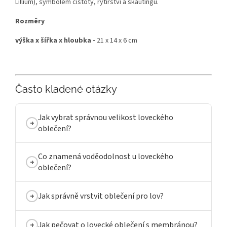
Lillium), symbolem čistoty, rytířství a skautingu.
Rozměry
výška x šířka x hloubka -
21 x 14 x 6 cm
Často kladené otázky
Jak vybrat správnou velikost loveckého
oblečení?
Co znamená voděodolnost u loveckého
oblečení?
Jak správně vrstvit oblečení pro lov?
Jak pečovat o lovecké oblečení s membránou?