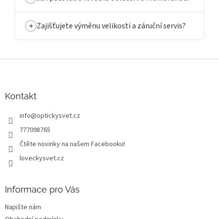
Zajišťujete výměnu velikosti a záruční servis?
Z
á
p
a
Kontakt
t
info
@
optickysvet.cz
í
777098765
Čtěte novinky na našem Facebooku!
loveckysvet.cz
Informace pro Vás
Napište nám