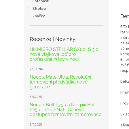
Fotopasti
Střelivo
Značky
Det
BTX 
lze v
a ši
Recenze | Novinky
dale
věrn
HIKMICRO STELLAR SX60LS 3.0:
komp
nová vlajková loď pro
profesionální lov v noci
Bino
zvět
27.11.2025
resp.
Nocpix Mate Ultra: Revoluční
Délk
termovizní předsádka nové
generace
Hmot
5.9.2025
Prov
Nocpix Bolt L35R a Nocpix Bolt
P25R - RECENZE: Cenově
Sklad
dostupné termovizní zaměřovače
1.7.2025
Těsn