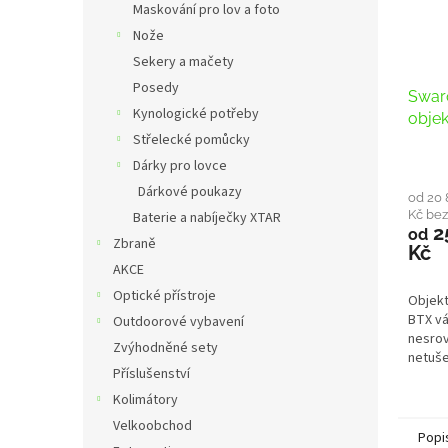
Maskování pro lov a foto
Nože
Sekery a mačety
Posedy
Swar
Kynologické potřeby
obje
Střelecké pomůcky
Dárky pro lovce
Dárkové poukazy
od 20 
Kč be
Baterie a nabíječky XTAR
2
od
Zbraně
Kč
AKCE
Optické přístroje
Objekt
BTX vá
Outdoorové vybavení
nesrov
Zvýhodněné sety
netuše
Příslušenství
intenz
jsou k 
Kolimátory
Velkoobchod
Popi