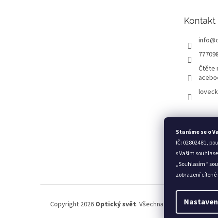
a
t
Kontakt
í
info
@
77709
Čtěte 
acebo
loveck
Staráme se o V
IČ: 02802481, po
s Vašim souhlase
„Souhlasím“ sou
zobrazení cílené
Nastaven
Copyright 2026
Optický svět
. Všechna práva vyhrazena.