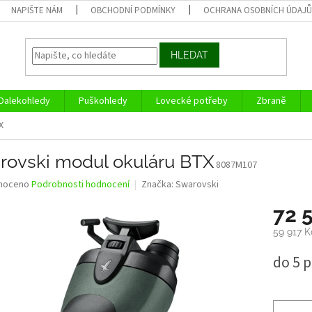
NAPIŠTE NÁM
OBCHODNÍ PODMÍNKY
OCHRANA OSOBNÍCH ÚDAJ
HLEDAT
Dalekohledy
Puškohledy
Lovecké potřeby
Zbraně
X
rovski modul okuláru BTX
8087M107
né
noceno
Podrobnosti hodnocení
Značka:
Swarovski
ní
72 
u
59 917 
Měrná
do 5 p
cena:
ek.