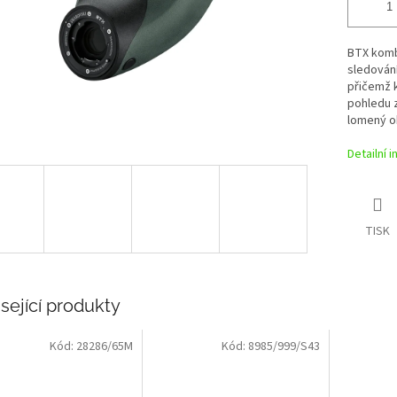
BTX kombi
sledování
přičemž k
pohledu z
lomený o
Detailní 
TISK
sející produkty
Kód:
28286/65M
Kód:
8985/999/S43