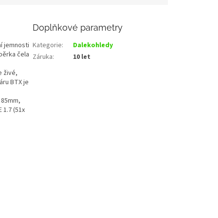
Doplňkové parametry
í jemnosti
Kategorie
:
Dalekohledy
pěrka čela
Záruka
:
10 let
 živé,
áru BTX je
a 85mm,
 1.7 (51x