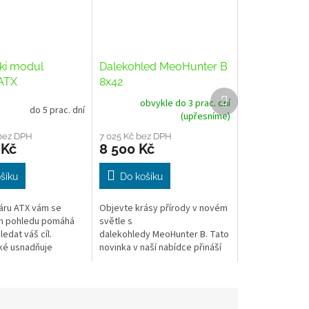
ki modul
Dalekohled MeoHunter B
ATX
8x42
Další
obvykle do 3 prac. dní
produkt
do 5 prac. dní
(upřesníme)
bez DPH
7 025 Kč bez DPH
 Kč
8 500 Kč
šíku
Do košíku
áru ATX vám se
Objevte krásy přírody v novém
m pohledu pomáhá
světle s
edat váš cíl.
dalekohledy MeoHunter B. Tato
ké usnadňuje
novinka v naší nabídce přináší
 na velké
fascinující pohledy díky
i, zvláště když se
kvalitnímu optickému systému,
nachází na obloze,...
který věrně...