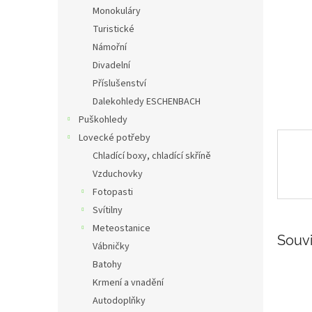
n
Monokuláry
e
Turistické
l
Námořní
Divadelní
Příslušenství
Dalekohledy ESCHENBACH
Puškohledy
Lovecké potřeby
Chladící boxy, chladící skříně
Vzduchovky
Fotopasti
Svítilny
Meteostanice
Souvi
Vábničky
Batohy
Krmení a vnadění
Autodoplňky