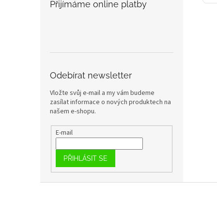
Přijímáme online platby
Odebírat newsletter
Vložte svůj e-mail a my vám budeme
zasílat informace o nových produktech na
našem e-shopu.
E-mail
PŘIHLÁSIT SE
Z
á
p