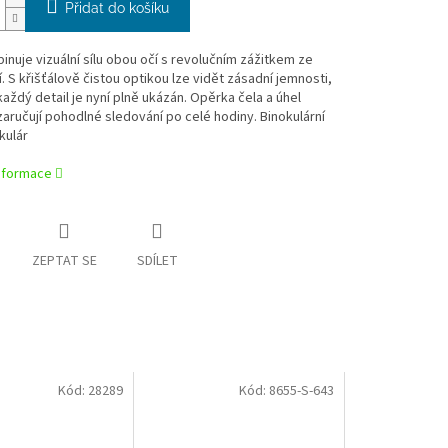
Přidat do košíku
nuje vizuální sílu obou očí s revolučním zážitkem ze
. S křišťálově čistou optikou lze vidět zásadní jemnosti,
aždý detail je nyní plně ukázán. Opěrka čela a úhel
aručují pohodlné sledování po celé hodiny. Binokulární
kulár
informace
ZEPTAT SE
SDÍLET
Kód:
28289
Kód:
8655-S-643