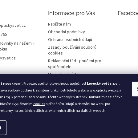
Informace pro Vás
Facebo
Napište nám
optickysvet.cz
Obchodní podmínky
8765
Ochrana osobních údajů
novinky na našem F
Zásady používání souborů
oku!
cookies
ysvet.cz
Reklamační řád - poučení pro
spotřebitele
Moje objednávka
aše soukromí.
Provozovatel tohoto e-shopu, společnost
Lovecký svět s.r.o.
,
užívá soubory
cookies
k zajištění funkčnosti tohoto webu
www.optickysvet.cz
a
m i mj. k personalizaci obsahu těchto webových stránek. Kliknutím na tlačítko
Loveckýsvět.cz
hlasíte s využívaním
cookies
a předáním údajů o chování na webu pro
 reklamy na sociálních sítích a reklamních sítích na dalších webech.
í