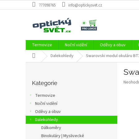
Přejít
777098765
info@optickysvet.cz
na
obsah
Termovize
Noční vidění
Oděvy a obuv
Domů
Dalekohledy
Swarovski modul okuláru BT
P
Swa
o
Přeskočit
s
Průměr
Neohod
kategorie
Kategorie
t
hodnoce
r
produkt
Termovize
a
je
Noční vidění
0,0
n
z
Oděvy a obuv
n
5
í
Dalekohledy
hvězdič
p
Dálkoměry
a
Binokuláry | Myslivecké