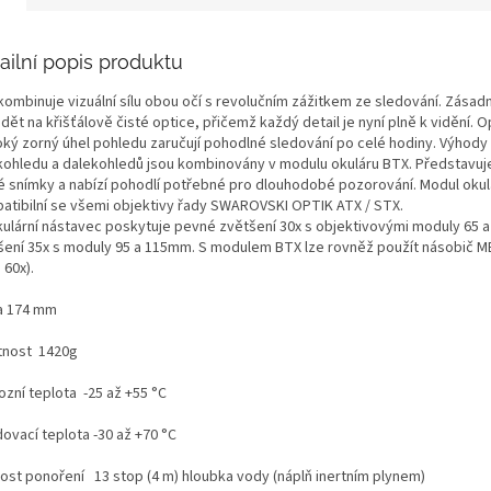
ailní popis produktu
kombinuje vizuální sílu obou očí s revolučním zážitkem ze sledování.
Zásadn
idět na křišťálově čisté optice, přičemž každý detail je nyní plně k vidění.
O
roký zorný úhel pohledu zaručují pohodlné sledování po celé hodiny.
Výhody
kohledu a dalekohledů jsou kombinovány v modulu okuláru BTX.
Představuje
é snímky a nabízí pohodlí potřebné pro dlouhodobé pozorování.
Modul okul
atibilní se všemi objektivy řady SWAROVSKI OPTIK ATX / STX.
kulární nástavec poskytuje pevné zvětšení 30x s objektivovými moduly
65 
šení 35x s moduly 95 a 115mm. S modulem BTX lze rovněž použít násobič ME
 60x).
a 174 mm
nost 1420g
ozní teplota -25 až +55 °C
ovací teplota -30 až +70 °C
ost ponoření 13 stop (4 m) hloubka vody (náplň inertním plynem)