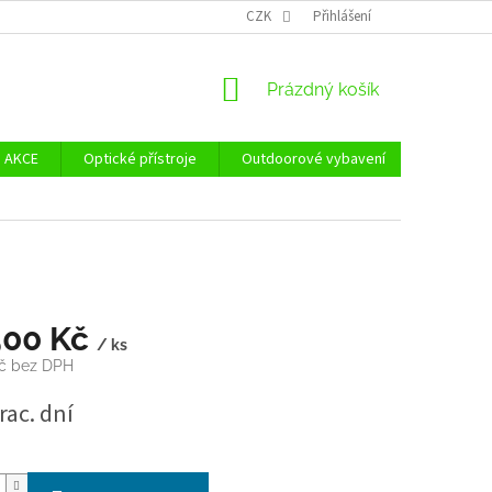
Ů
ZÁSADY POUŽÍVÁNÍ SOUBORŮ COOKIES
CZK
Přihlášení
REKLAMAČNÍ ŘÁD - POUČE
NÁKUPNÍ
Prázdný košík
KOŠÍK
AKCE
Optické přístroje
Outdoorové vybavení
Zvýhodně
500 Kč
/ ks
Kč bez DPH
rac. dní