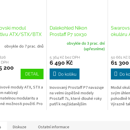
ovski modul
Dalekohled Nikon
Swarovs
ktivu ATX/STX/BTX
Prostaff P7 10x30
okuláru 
obvykle do 3 prac. dní
obvykle do 7 prac. dnů
(upřesníme)
826
5 364 Kč bez DPH
50 661 Kč 
6 490 Kč
61 300
z DPH
5 200
DETAIL
Do košíku
Do ko
ivové moduly ATX, STX a
Inovovaný Prostaff P7 navazuje
Modul okul
m nabízejí
na velmi úspěšné modely
svým úhle
natelnou modularitu a
Prostaff 7s, které dlouhé roky
pohodlně hl
né možnosti použití. Pro
patří k nejžádanějším
Výrazně ta
ivní pozorování přírody
dalekohledům na českém trhu.
pozorování
dispozici čtyři velikosti...
Provedení P7 navíc...
vzdálenost
váš objekt 
s
Diskuze
Ostatní informace