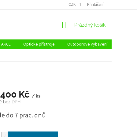
Ů
ZÁSADY POUŽÍVÁNÍ SOUBORŮ COOKIES
CZK
Přihlášení
REKLAMAČNÍ ŘÁD - POUČE
NÁKUPNÍ
Prázdný košík
KOŠÍK
AKCE
Optické přístroje
Outdoorové vybavení
Zvýhodně
 400 Kč
/ ks
Kč bez DPH
e do 7 prac. dnů