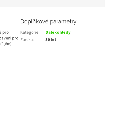
Doplňkové parametry
á pro
Kategorie
:
Dalekohledy
ybaveni pro
Záruka
:
30 let
 (3,6m)