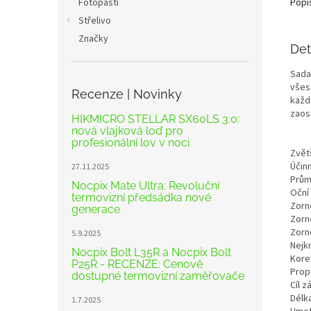
Fotopasti
Popi
Střelivo
Značky
Det
Sada
všest
Recenze | Novinky
každ
zaost
HIKMICRO STELLAR SX60LS 3.0:
nová vlajková loď pro
profesionální lov v noci
Zvět
Účin
27.11.2025
Prům
Nocpix Mate Ultra: Revoluční
Oční 
termovizní předsádka nové
Zorn
generace
Zorné
Zorné
5.9.2025
Nejk
Nocpix Bolt L35R a Nocpix Bolt
Korek
P25R - RECENZE: Cenově
Prop
dostupné termovizní zaměřovače
Cíl zá
Délka
1.7.2025