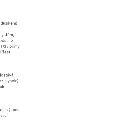
é dusíkem)
 systém,
dnoduché
TX) / přímý
i šest
dostává
az, vysoký
ole,
žení výkonu
ovací