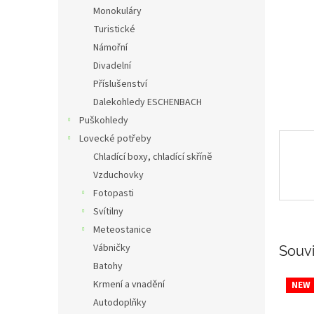
n
Monokuláry
e
Turistické
l
Námořní
Divadelní
Příslušenství
Dalekohledy ESCHENBACH
Puškohledy
Lovecké potřeby
Chladící boxy, chladící skříně
Vzduchovky
Fotopasti
Svítilny
Meteostanice
Vábničky
Souvi
Batohy
Krmení a vnadění
NEW
Autodoplňky