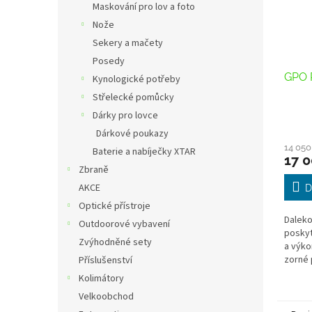
Maskování pro lov a foto
Nože
Sekery a mačety
Posedy
GPO 
Kynologické potřeby
Střelecké pomůcky
Dárky pro lovce
Dárkové poukazy
14 050
Baterie a nabíječky XTAR
17 0
Zbraně
AKCE
D
Optické přístroje
Daleko
Outdoorové vybavení
poskyt
Zvýhodněné sety
a výko
zorné 
Příslušenství
ostatn
Kolimátory
špatný
Velkoobchod