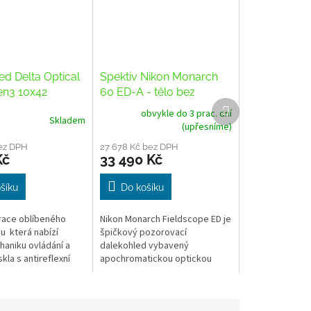
ed Delta Optical
Spektiv Nikon Monarch
en3 10x42
60 ED-A - tělo bez
Další
okuláru
obvykle do 3 prac. dní
produkt
Skladem
(upřesníme)
ez DPH
27 678 Kč bez DPH
Kč
33 490 Kč
šíku
Do košíku
race oblíbeného
Nikon Monarch Fieldscope ED je
u která nabízí
špičkový pozorovací
aniku ovládání a
dalekohled vybavený
skla s antireflexní
apochromatickou optickou
fázovou korekcí.
soustavou v kombinaci s
čočkami z kvalitního optického
ED skla. Poskytují...