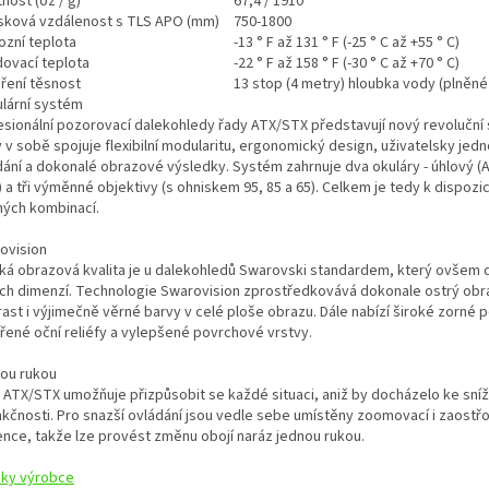
nost (oz / g)
67,4 / 1910
sková vzdálenost s TLS APO (mm)
750-1800
ozní teplota
-13 ° F až 131 ° F (-25 ° C až +55 ° C)
dovací teplota
-22 ° F až 158 ° F (-30 ° C až +70 ° C)
ření těsnost
13 stop (4 metry) hloubka vody (plněn
lární systém
esionální pozorovací dalekohledy řady ATX/STX představují nový revoluční
ý v sobě spojuje flexibilní modularitu, ergonomický design, uživatelsky je
dání a dokonalé obrazové výsledky. Systém zahrnuje dva okuláry - úhlový (A
 a tři výměnné objektivy (s ohniskem 95, 85 a 65). Celkem je tedy k dispozic
ých kombinací.
ovision
ká obrazová kvalita je u dalekohledů Swarovski standardem, který ovšem 
ch dimenzí. Technologie Swarovision zprostředkovává dokonale ostrý obr
ast i výjimečně věrné barvy v celé ploše obrazu. Dále nabízí široké zorné p
ířené oční reliéfy a vylepšené povrchové vrstvy.
ou rukou
 ATX/STX umožňuje přizpůsobit se každé situaci, aniž by docházelo ke sní
unkčnosti. Pro snazší ovládání jsou vedle sebe umístěny zoomovací i zaostř
ence, takže lze provést změnu obojí naráz jednou rukou.
nky výrobce