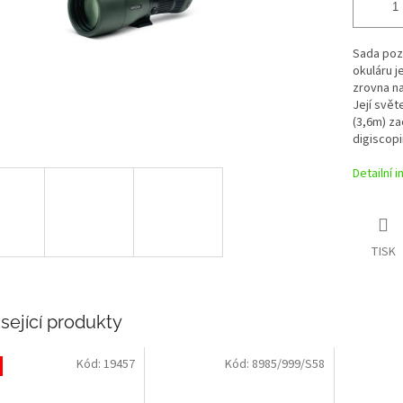
Sada poz
okuláru j
zrovna na
Její svět
(3,6m) za
digiscop
Detailní 
TISK
sející produkty
Kód:
19457
Kód:
8985/999/S58