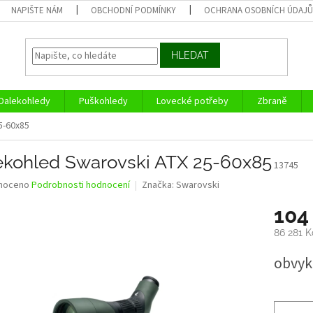
NAPIŠTE NÁM
OBCHODNÍ PODMÍNKY
OCHRANA OSOBNÍCH ÚDAJ
HLEDAT
Dalekohledy
Puškohledy
Lovecké potřeby
Zbraně
5-60x85
ekohled Swarovski ATX 25-60x85
13745
né
noceno
Podrobnosti hodnocení
Značka:
Swarovski
ní
104
u
86 281 
Měrná
obvykl
cena:
ek.