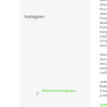
Hmot
Ohni
Prov
Skla
Instagram
Pono
Modu
Prof
kter
ovlá
(STX)
možn
Swar
Vyso
nový
kontr
rozš
Jedn
Řada
Sledovat na Instagramu
či f
prst
strá