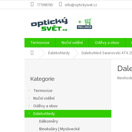
Přejít
777098765
info@optickysvet.cz
na
obsah
Termovize
Noční vidění
Oděvy a obuv
Domů
Dalekohledy
Dalekohled Swarovski ATX 2
P
Dal
o
Přeskočit
s
Průměr
Neohod
kategorie
Kategorie
t
hodnoce
r
produkt
Termovize
a
je
Noční vidění
0,0
n
z
Oděvy a obuv
n
5
í
Dalekohledy
hvězdič
p
Dálkoměry
a
Binokuláry | Myslivecké