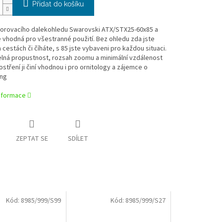
Přidat do košíku
orovacího dalekohledu Swarovski ATX/STX25-60x85 a
e vhodná pro všestranné použití. Bez ohledu zda jste
 cestách či číháte, s 85 jste vybaveni pro každou situaci.
elná propustnost, rozsah zoomu a minimální vzdálenost
ostření ji činí vhodnou i pro ornitology a zájemce o
ing
informace
ZEPTAT SE
SDÍLET
Kód:
8985/999/S99
Kód:
8985/999/S27