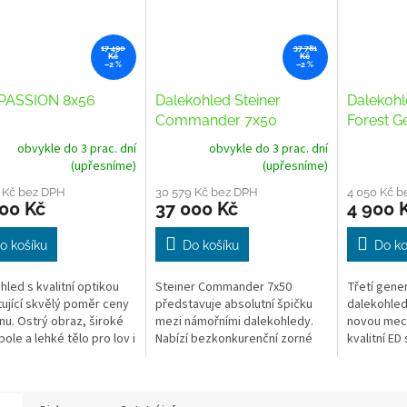
17 490
37 781
Kč
Kč
–2 %
–2 %
PASSION 8x56
Dalekohled Steiner
Dalekohl
Commander 7x50
Forest G
obvykle do 3 prac. dní
obvykle do 3 prac. dní
(upřesníme)
(upřesníme)
 Kč bez DPH
30 579 Kč bez DPH
4 050 Kč b
00 Kč
37 000 Kč
4 900 
o košíku
Do košíku
Do ko
hled s kvalitní optikou
Steiner Commander 7x50
Třetí gene
ující skvělý poměr ceny
představuje absolutní špičku
dalekohled
nu. Ostrý obraz, široké
mezi námořními dalekohledy.
novou mech
pole a lehké tělo pro lov i
Nabízí bezkonkurenční zorné
kvalitní ED 
í outdoorové aktivity ve
pole 145 m, legendární
úpravou a 
ch světelných...
robustnost a 30letou záruku.