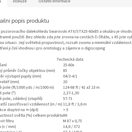
s
Diskuze
Ostatní informace
ailní popis produktu
 pozorovacího dalekohledu Swarovski ATX/STX25-60x85 a okuláru je vhodn
ranné použití. Bez ohledu zda jste zrovna na cestách či číháte, s 85 jste v
ou situaci. Její světelná propustnost, rozsah zoomu a minimální vzdálenost
ření ji činí vhodnou i pro ornitology a zájemce o digiscoping
Technická data
šení
25-60x
ný průměr čočky objektivu (mm)
85
ěr výstupní pupily (mm)
04/3-4/1
reliéf (mm)
20
é pole (ft/1000 yds / m/1000 m)
124-68 ft / 41 až 23 m
 pole (°)
2,37-1,30
 pole, zdánlivý (stupňů)
57-71
ratší zaostřovací vzdálenost (m / m)
11,8 ft / 3,6 m
ce dioptrií na ∞ (dpt)
> 5
ustnost světla (%) celkem produktu
86
vit filtru
M 87 x 0,75
 (v / mm)
14,6 / 372