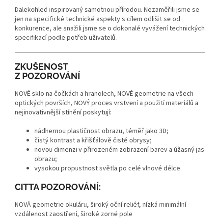
Dalekohled inspirovaný samotnou přírodou. Nezaměřili jsme se
jen na specifické technické aspekty s cílem odlišit se od
konkurence, ale snažili jsme se o dokonalé vyvážení technických
specifikací podle potřeb uživatelů.
ZKUŠENOST
Z POZOROVÁNÍ
NOVÉ sklo na čočkách a hranolech, NOVÉ geometrie na všech
optických površích, NOVÝ proces vrstvení a použití materiálů a
nejinovativnější stínění poskytují:
nádhernou plastičnost obrazu, téměř jako 3D;
čistý kontrast a křišťálově čisté obrysy;
novou dimenzi v přirozeném zobrazení barev a úžasný jas
obrazu;
vysokou propustnost světla po celé vlnové délce.
CITTA POZOROVÁNÍ:
NOVÁ geometrie okuláru, široký oční reliéf, nízká minimální
vzdálenost zaostření, široké zorné pole