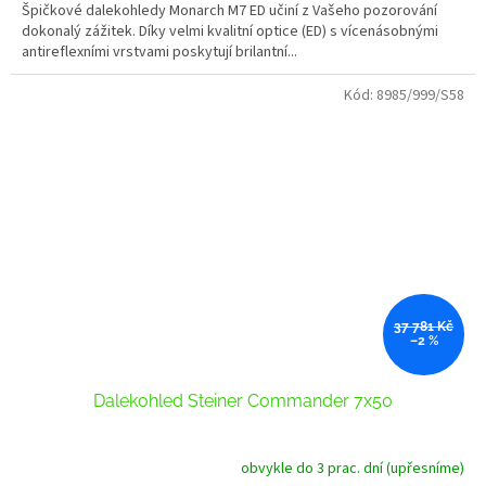
Špičkové dalekohledy Monarch M7 ED učiní z Vašeho pozorování
dokonalý zážitek. Díky velmi kvalitní optice (ED) s vícenásobnými
antireflexními vrstvami poskytují brilantní...
Kód:
8985/999/S58
37 781 Kč
–2 %
Dalekohled Steiner Commander 7x50
obvykle do 3 prac. dní (upřesníme)