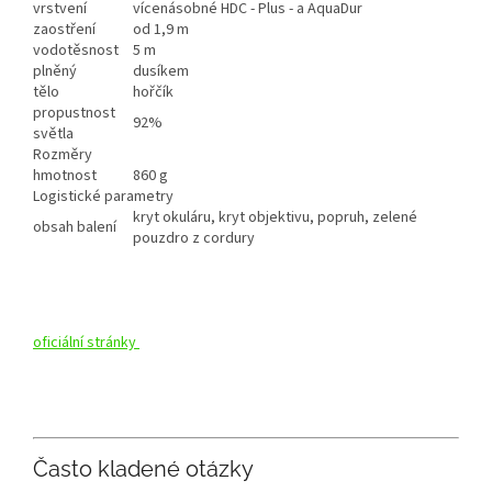
vrstvení
vícenásobné HDC - Plus - a AquaDur
zaostření
od 1,9 m
vodotěsnost
5 m
plněný
dusíkem
tělo
hořčík
propustnost
92%
světla
Rozměry
hmotnost
860 g
Logistické parametry
kryt okuláru, kryt objektivu, popruh, zelené
obsah balení
pouzdro z cordury
oficiální stránky
Často kladené otázky