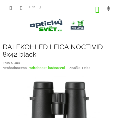
Přejít
na
CZK
NÁKUP
obsah
KOŠÍK
DALEKOHLED LEICA NOCTIVID
8x42 black
8655-S-484
Průměrné
Neohodnoceno
Podrobnosti hodnocení
Značka:
Leica
hodnocení
produktu
je
0,0
z
5
hvězdiček.