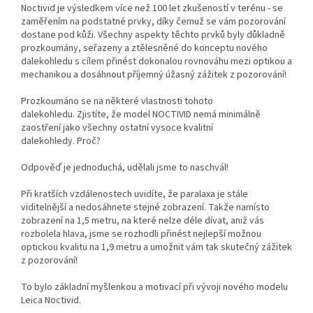
Noctivid je výsledkem více než 100 let zkušeností v terénu - se
zaměřením na podstatné prvky, díky čemuž se vám pozorování
dostane pod kůži. Všechny aspekty těchto prvků byly důkladně
prozkoumány, seřazeny a ztělesněné do konceptu nového
dalekohledu s cílem přinést dokonalou rovnováhu mezi optikou a
mechanikou a dosáhnout příjemný úžasný zážitek z pozorování!
Prozkoumáno se na některé vlastnosti tohoto
dalekohledu. Zjistíte, že model NOCTIVID nemá minimálně
zaostření jako všechny ostatní vysoce kvalitní
dalekohledy. Proč?
Odpověď je jednoduchá, udělali jsme to naschvál!
Při kratších vzdálenostech uvidíte, že paralaxa je stále
viditelnější a nedosáhnete stejné zobrazení. Takže namísto
zobrazení na 1,5 metru, na které nelze déle dívat, aniž vás
rozbolela hlava, jsme se rozhodli přinést nejlepší možnou
optickou kvalitu na 1,9 metru a umožnit vám tak skutečný zážitek
z pozorování!
To bylo základní myšlenkou a motivací při vývoji nového modelu
Leica Noctivid.