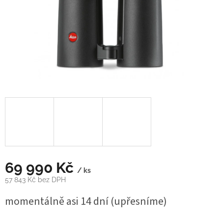
69 990 Kč
/ ks
57 843 Kč bez DPH
Měrná
momentálně asi 14 dní (upřesníme)
cena: