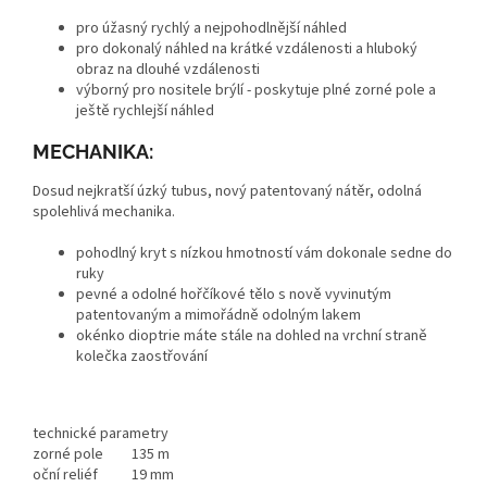
pro úžasný rychlý a nejpohodlnější náhled
pro dokonalý náhled na krátké vzdálenosti a hluboký
obraz na dlouhé vzdálenosti
výborný pro nositele brýlí - poskytuje plné zorné pole a
ještě rychlejší náhled
MECHANIKA:
Dosud nejkratší úzký tubus, nový patentovaný nátěr, odolná
spolehlivá mechanika.
pohodlný kryt s nízkou hmotností vám dokonale sedne do
ruky
pevné a odolné hořčíkové tělo s nově vyvinutým
patentovaným a mimořádně odolným lakem
okénko dioptrie máte stále na dohled na vrchní straně
kolečka zaostřování
technické parametry
zorné pole
135 m
oční reliéf
19 mm