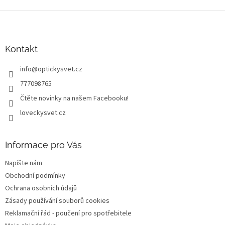
Z
á
p
a
Kontakt
t
info
@
optickysvet.cz
í
777098765
Čtěte novinky na našem Facebooku!
loveckysvet.cz
Informace pro Vás
Napište nám
Obchodní podmínky
Ochrana osobních údajů
Zásady používání souborů cookies
Reklamační řád - poučení pro spotřebitele