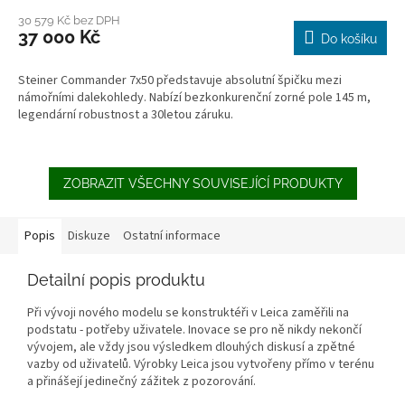
30 579 Kč bez DPH
37 000 Kč
Do košíku
Steiner Commander 7x50 představuje absolutní špičku mezi
námořními dalekohledy. Nabízí bezkonkurenční zorné pole 145 m,
legendární robustnost a 30letou záruku.
ZOBRAZIT VŠECHNY SOUVISEJÍCÍ PRODUKTY
Popis
Diskuze
Ostatní informace
Detailní popis produktu
Při vývoji nového modelu se konstruktéři v Leica zaměřili na
podstatu - potřeby uživatele. Inovace se pro ně nikdy nekončí
vývojem, ale vždy jsou výsledkem dlouhých diskusí a zpětné
vazby od uživatelů. Výrobky Leica jsou vytvořeny přímo v terénu
a přinášejí jedinečný zážitek z pozorování.